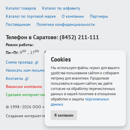
Каталог товаров
Каталог по алфавиту
Каталог по торговой марке
О компании
Партнеры
Поставщикам
Политика конфиденциальности
Телефон в Саратове:
(8452) 211-111
Режим работы:
00
00
Пн–Пт
: 9
.. 17
Сб–Вс
: выходной
Cookies
Схема проезда
Мы используем файлы «куки» для вашего
Написать нам письмо
удобства пользования сайтом и собираем
метрику для аналитики. Продолжая
Контакты
пользоваться нашим сайтом, вы даёте
Вакансии компании
согласие на обработку перечисленных
данных в нашей политике в отношении
Сделаем интернет-магазин ещё лучше
обработки и защиты
персональных
данных
.
© 1998–2026
ООО «Белфорт-РМ»
Я согласен
Создание интернет-магазина
—
Медиапродукт