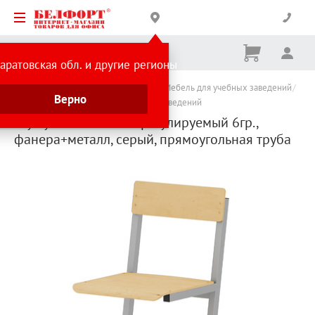
Корзина
Вх
Ничего
аратовская обл. и другие регионы
не
выбрано
Каталог товаров
Товары для школы
Мебель для учебных заведений
Верно
Мебель для школ и других учебных заведений
Стул ученический нерегулируемый 6гр.,
фанера+металл, серый, прямоугольная труба