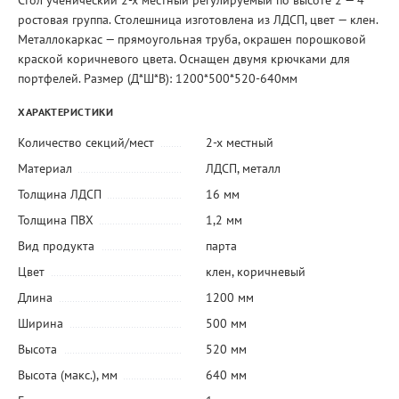
Стол ученический 2-х местный регулируемый по высоте 2 — 4
ростовая группа. Столешница изготовлена из ЛДСП, цвет — клен.
Металлокаркас — прямоугольная труба, окрашен порошковой
краской коричневого цвета. Оснащен двумя крючками для
портфелей. Размер (Д*Ш*В): 1200*500*520-640мм
ХАРАКТЕРИСТИКИ
Количество секций/мест
2-х местный
Материал
ЛДСП
,
металл
Толщина ЛДСП
16 мм
Толщина ПВХ
1,2 мм
Вид продукта
парта
Цвет
клен
,
коричневый
Длина
1200 мм
Ширина
500 мм
Высота
520 мм
Высота (макс.), мм
640 мм