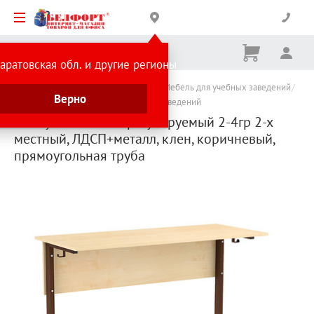
Корзина
Вх
Ничего
аратовская обл. и другие регионы
не
выбрано
Каталог товаров
Товары для школы
Мебель для учебных заведений
Верно
Мебель для школ и других учебных заведений
Стол ученический регулируемый 2-4гр 2-х
местный, ЛДСП+металл, клен, коричневый,
прямоугольная труба