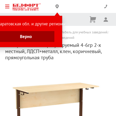
Корзина
Вх
Ничего
аратовская обл. и другие регионы
не
выбрано
Каталог товаров
Товары для школы
Мебель для учебных заведений
Верно
Мебель для школ и других учебных заведений
Стол ученический регулируемый 4-6гр 2-х
местный, ЛДСП+металл, клен, коричневый,
прямоугольная труба