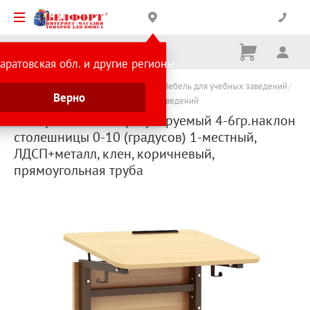
Корзина
Вх
Ничего
аратовская обл. и другие регионы
не
выбрано
Каталог товаров
Товары для школы
Мебель для учебных заведений
Верно
Мебель для школ и других учебных заведений
Стол ученический регулируемый 4-6гр.наклон
столешницы 0-10 (градусов) 1-местный,
ЛДСП+металл, клен, коричневый,
прямоугольная труба