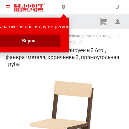
Корзина
Вх
Ничего
аратовская обл. и другие регионы
не
выбрано
Каталог товаров
Товары для школы
Мебель для учебных заведений
Верно
Мебель для школ и других учебных заведений
Стул ученический нерегулируемый 6гр.,
фанера+металл, коричневый, прямоугольная
труба