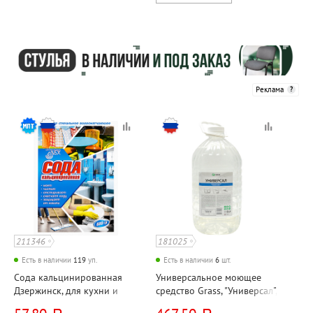
Реклама
211346
181025
Есть в наличии
119
уп.
Есть в наличии
6
шт.
Сода кальцинированная
Универсальное моющее
Дзержинск, для кухни и
средство Grass, "Универсал",
ванной, 600г, картон. уп.
5л, ПЭТ, крышка с ручкой,