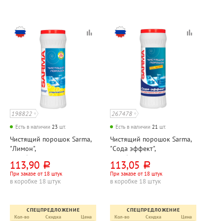
198822
267478
Есть в наличии
23
шт.
Есть в наличии
21
шт.
Чистящий порошок Sarma,
Чистящий порошок Sarma,
"Лимон",
"Сода эффект",
антибактериальный, 400г,
антибактериальный, 400г,
113,90
113,05
руб.
руб.
пластик. банка, крышка с
пластик. банка, крышка с
При заказе от 18 штук
При заказе от 18 штук
отверстиями, без хлора
отверстиями, без хлора
в коробке 18 штук
в коробке 18 штук
СПЕЦПРЕДЛОЖЕНИЕ
СПЕЦПРЕДЛОЖЕНИЕ
Кол-во
Скидка
Цена
Кол-во
Скидка
Цена