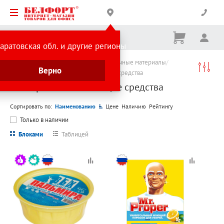
Корзина
Вх
Ничего
аратовская обл. и другие регионы
не
выбрано
Каталог товаров
Хозтовары и упаковочные материалы
Верно
Субботник
Универсальные чистящие средства
Универсальные чистящие средства
Сортировать по:
Наименованию
Цене
Наличию
Рейтингу
Только в наличии
Блоками
Таблицей