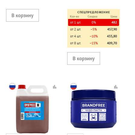
СПЕЦПРЕДЛОЖЕНИЕ
Кол-во
Скидка
Цена
от 1 шт.
0%
482
от 2 шт.
−5%
457,90
от 4 шт.
−10%
433,80
от 8 шт.
−15%
409,70