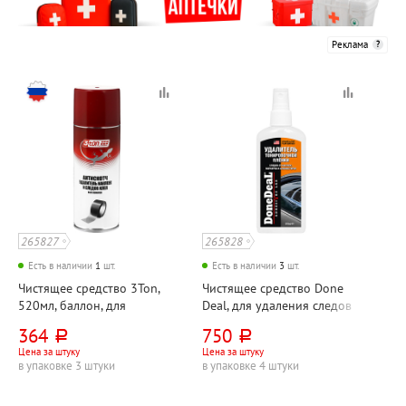
Реклама
265827
265828
Есть в наличии
1
шт.
Есть в наличии
3
шт.
Чистящее средство 3Ton,
Чистящее средство Done
520мл, баллон, для
Deal, для удаления следов
удаления следов клейкой
наклеек, тонировки,
364
750
руб.
руб.
ленты, наклеек, следов клея
маркеров и фломастеров,
Цена за штуку
Цена за штуку
150мл, флакон, спрей
в упаковке 3 штуки
в упаковке 4 штуки