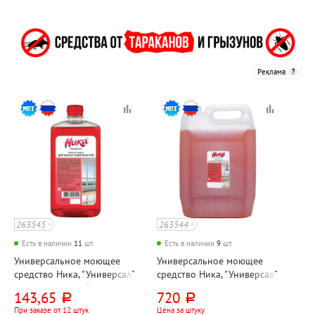
Реклама
263545
263544
Есть в наличии
11
шт.
Есть в наличии
9
шт.
Универсальное моющее
Универсальное моющее
средство Ника, "Универсал",
средство Ника, "Универсал",
1л, концентрат, без хлора
5л, канистра, концентрат,
143,65
720
руб.
руб.
без хлора
При заказе от 12 штук
Цена за штуку