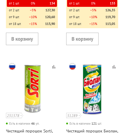
от 1 шт.
0%
134
от 1 шт.
0%
133
от 2 шт.
−5%
127,30
от 2 шт.
−5%
126,35
от 9 шт.
−10%
120,60
от 9 шт.
−10%
119,70
от 18 шт.
−15%
113,90
от 18 шт.
−15%
113,05
251578
51289
Есть в наличии
46
уп.
Есть в наличии
121
шт.
Чистящий порошок Sorti,
Чистящий порошок Биолан,