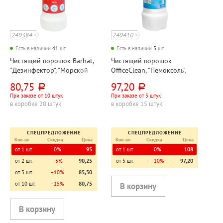
249384
249410
Есть в наличии
41
шт.
Есть в наличии
5
шт.
Чистящий порошок Barhat,
Чистящий порошок
"Дезинфектор", "Морской
OfficeClean, "Пемоксоль",
бриз", 500г, пластик. банка,
400г, пластик. банка, флип-
80,75
97,20
руб.
руб.
крышка с отверстиями,
топ, хлор
При заказе от 10 штук
При заказе от 5 штук
хлор, с отбеливающим
в коробке 20 штук
в коробке 15 штук
эффектом
СПЕЦПРЕДЛОЖЕНИЕ
СПЕЦПРЕДЛОЖЕНИЕ
Кол-во
Скидка
Цена
Кол-во
Скидка
Цена
от 1 шт.
0%
95
от 1 шт.
0%
108
от 2 шт.
−5%
90,25
от 5 шт.
−10%
97,20
от 5 шт.
−10%
85,50
от 10 шт.
−15%
80,75