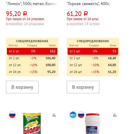
"Лимон", 500г, метал. банка
"Горная свежесть", 400г,
метал. банка, без хлора
95,20
61,20
руб.
руб.
При заказе от 24 упаковок
При заказе от 24 штук
в коробке 24 упаковки
в коробке 24 штуки
СПЕЦПРЕДЛОЖЕНИЕ
СПЕЦПРЕДЛОЖЕНИЕ
Кол-во
Скидка
Цена
Кол-во
Скидка
Цена
от 1 уп.
0%
112
от 1 шт.
0%
72
от 2 уп.
−5%
106,40
от 2 шт.
−5%
68,40
от 12 уп.
−10%
100,80
от 12 шт.
−10%
64,80
от 24 уп.
−15%
95,20
от 24 шт.
−15%
61,20