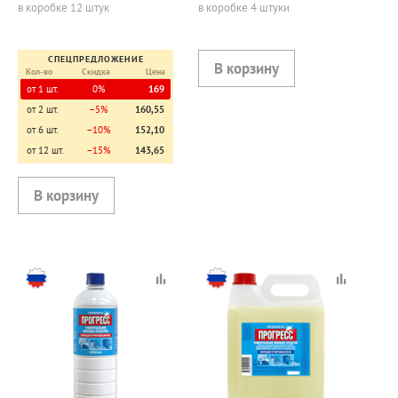
в коробке 12 штук
в коробке 4 штуки
СПЕЦПРЕДЛОЖЕНИЕ
Кол-во
Скидка
Цена
от 1 шт.
0%
169
от 2 шт.
−5%
160,55
от 6 шт.
−10%
152,10
от 12 шт.
−15%
143,65