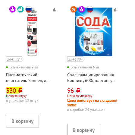
264992
254699
Есть в наличии
2
шт.
Есть в наличии
6
уп.
Пневматический
Сода кальцинированная
очиститель Sonnen, для
Бионикс, 600г, картон. уп.
бесконтактной очистки
330
96
руб.
руб.
труднодоступных мест,
Цена за штуку
Цена за упаковку
1000мл, баллон, давление:
в упаковке 12 штук
Цена действует на складской
5.5 АТМ
запас
в коробке 24 упаковки