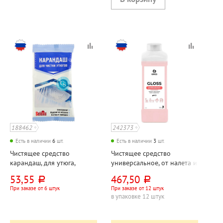
188462
242373
Есть в наличии
6
шт.
Есть в наличии
3
шт.
Чистящее средство
Чистящее средство
карандаш, для утюга,
универсальное, от налета и
Selena, 25г, пакет
ржавчины, Grass, "Блеск
53,55
467,50
руб.
руб.
(Gloss)", "Концентрат
При заказе от 6 штук
При заказе от 12 штук
(Concentrate)", 1л, флакон
в упаковке 12 штук