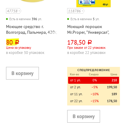
47758
118786
Есть в наличии
396
уп.
Есть в наличии
5
уп.
Моющее средство г.
Моющий порошок
Волгоград, Пальмира, 420г,
Mr.Proper, "Универсал",
ручная стирка
"Лимон", 400г, картон. уп.
80
178,50
руб.
руб.
Цена за упаковку
При заказе от 22 упаковок
в коробке 30 упаковок
в коробке 22 упаковки
СПЕЦПРЕДЛОЖЕНИЕ
Кол-во
Скидка
Цена
от 1 уп.
0%
210
от 2 уп.
−5%
199,50
от 11 уп.
−10%
189
от 22 уп.
−15%
178,50