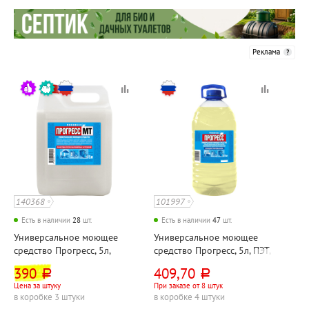
Реклама
140368
101997
Есть в наличии
28
шт.
Есть в наличии
47
шт.
Универсальное моющее
Универсальное моющее
средство Прогресс, 5л,
средство Прогресс, 5л, ПЭТ,
канистра, с повышенным
крышка с ручкой,
390
409,70
руб.
руб.
жироудалением, без хлора
концентрат, без хлора
Цена за штуку
При заказе от 8 штук
в коробке 3 штуки
в коробке 4 штуки