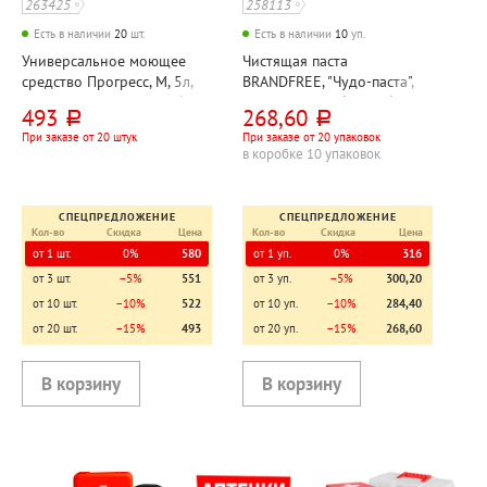
263425
258113
Есть в наличии
20
шт.
Есть в наличии
10
уп.
Универсальное моющее
Чистящая паста
средство Прогресс, М, 5л,
BRANDFREE, "Чудо-паста",
канистра, концентрат, без
500г, пластик. банка, без
493
268,60
руб.
руб.
хлора, малопенное
хлора
При заказе от 20 штук
При заказе от 20 упаковок
в коробке 10 упаковок
СПЕЦПРЕДЛОЖЕНИЕ
СПЕЦПРЕДЛОЖЕНИЕ
Кол-во
Скидка
Цена
Кол-во
Скидка
Цена
от 1 шт.
0%
580
от 1 уп.
0%
316
от 3 шт.
−5%
551
от 3 уп.
−5%
300,20
от 10 шт.
−10%
522
от 10 уп.
−10%
284,40
от 20 шт.
−15%
493
от 20 уп.
−15%
268,60