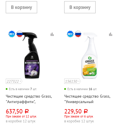
227322
156150
Есть в наличии
7
шт.
Есть в наличии
16
шт.
Чистящее средство Grass,
Чистящее средство Grass,
"Антиграффити",
"Универсальный
"Профессионал"
очиститель (Universal
637,50
229,50
руб.
руб.
(Antigraffiti, Professional)",
Cleaner)", 600мл, триггер,
При заказе от 12 штук
При заказе от 6 штук
600мл, флакон, триггер, для
флакон
в коробке 12 штук
в коробке 12 штук
удаления следов клейкой