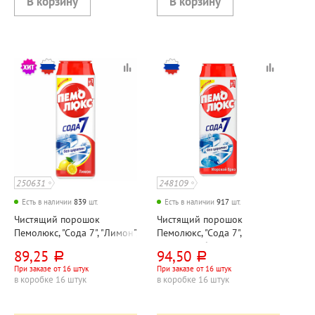
250631
248109
Есть в наличии
839
шт.
Есть в наличии
917
шт.
Чистящий порошок
Чистящий порошок
Пемолюкс, "Сода 7", "Лимон",
Пемолюкс, "Сода 7",
универсальный, 480г,
"Морской бриз",
89,25
94,50
руб.
руб.
пластик. банка, флип-топ,
универсальный, 480г,
При заказе от 16 штук
При заказе от 16 штук
без хлора
пластик. банка, флип-топ,
в коробке 16 штук
в коробке 16 штук
без хлора