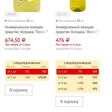
196090
201255
Есть в наличии
22
шт.
Есть в наличии
53
шт.
Универсальное моющее
Универсальное моющее
средство Золушка, "Лимон",
средство Золушка, "Лимон",
5л, канистра, концентрат
5л, ПЭТ, крышка с ручкой,
674,50
476
руб.
руб.
без хлора, концентрат
При заказе от 2 штук
При заказе от 6 штук
в коробке 3 штуки
в коробке 4 штуки
СПЕЦПРЕДЛОЖЕНИЕ
СПЕЦПРЕДЛОЖЕНИЕ
Кол-во
Скидка
Цена
Кол-во
Скидка
Цена
от 1 шт.
0%
710
от 1 шт.
0%
560
от 2 шт.
−5%
674,50
от 2 шт.
−5%
532
от 4 шт.
−10%
504
от 6 шт.
−15%
476