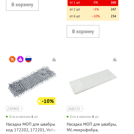
от 1 шт.
0%
260
от 2 шт.
−5%
247
от 6 шт.
−10%
234
-10%
230901
268151
Есть в наличии
6
шт.
Есть в наличии
8
шт.
Насадка МОП для швабры
Насадка МОП для швабры,
код 172202, 172201, Vetta,
NV, микрофибра,