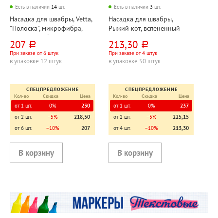
Есть в наличии
14
шт.
Есть в наличии
3
шт.
Насадка для швабры, Vetta,
Насадка для швабры,
"Полоска", микрофибра,
Рыжий кот, вспененный
40см*10см, бежевая
ПВА, 27см*6см
207
213,30
руб.
руб.
При заказе от 6 штук
При заказе от 4 штук
в упаковке 12 штук
в упаковке 50 штук
СПЕЦПРЕДЛОЖЕНИЕ
СПЕЦПРЕДЛОЖЕНИЕ
Кол-во
Скидка
Цена
Кол-во
Скидка
Цена
от 1 шт.
0%
230
от 1 шт.
0%
237
от 2 шт.
−5%
218,50
от 2 шт.
−5%
225,15
от 6 шт.
−10%
207
от 4 шт.
−10%
213,30