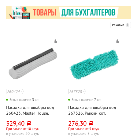
Реклама
260424
267328
Есть в наличии
3
шт.
Есть в наличии
7
шт.
Насадка для швабры код
Насадка для швабры код
260423, Master House,
267326, Рыжий кот,
вспененный ПВА, 27см,
MopM8-Н, "Лапша",
329,40
276,30
руб.
руб.
серая
микрофибра шенилл,
При заказе от 10 штук
При заказе от 5 штук
44см*15см, лазурная
в упаковке 20 штук
в упаковке 5 штук