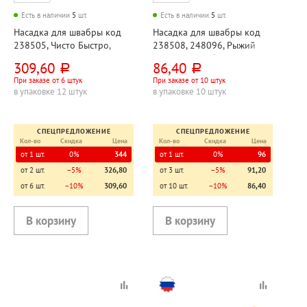
Есть в наличии
5
шт.
Есть в наличии
5
шт.
Насадка для швабры код
Насадка для швабры код
238505, Чисто Быстро,
238508, 248096, Рыжий
"Модем (Modem) "Лапша",
кот, микрофибра,
309,60
86,40
руб.
руб.
микрофибра, 41см*13см,
35см*11,5см, серая
При заказе от 6 штук
При заказе от 10 штук
салатовая
в упаковке 12 штук
в упаковке 10 штук
СПЕЦПРЕДЛОЖЕНИЕ
СПЕЦПРЕДЛОЖЕНИЕ
Кол-во
Скидка
Цена
Кол-во
Скидка
Цена
от 1 шт.
0%
344
от 1 шт.
0%
96
от 2 шт.
−5%
326,80
от 3 шт.
−5%
91,20
от 6 шт.
−10%
309,60
от 10 шт.
−10%
86,40