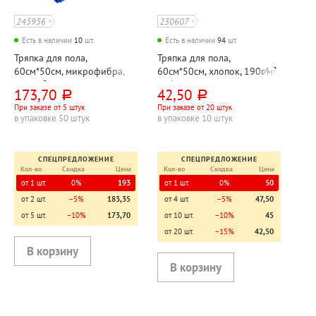
245956
230607
Есть в наличии
10
шт.
Есть в наличии
94
шт.
Тряпка для пола,
Тряпка для пола,
60см*50см, микрофибра,
60см*50см, хлопок, 190г⁄м²,
250г⁄м², Рыжий кот
УрбанКлин
173,70
42,50
руб.
руб.
При заказе от 5 штук
При заказе от 20 штук
в упаковке 50 штук
в упаковке 10 штук
СПЕЦПРЕДЛОЖЕНИЕ
СПЕЦПРЕДЛОЖЕНИЕ
Кол-во
Скидка
Цена
Кол-во
Скидка
Цена
от 1 шт.
0%
193
от 1 шт.
0%
50
от 2 шт.
−5%
183,35
от 4 шт.
−5%
47,50
от 5 шт.
−10%
173,70
от 10 шт.
−10%
45
от 20 шт.
−15%
42,50