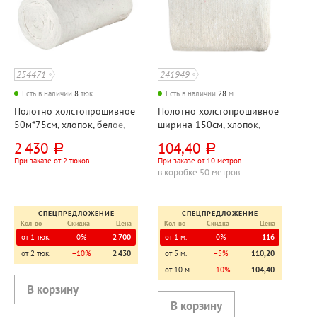
254471
241949
Есть в наличии
8
тюк.
Есть в наличии
28
м.
Полотно холстопрошивное
Полотно холстопрошивное
50м*75см, хлопок, белое,
ширина 150см, хлопок,
160 (±10)г⁄м²
белое, 200(±10) г⁄м²
2 430
104,40
руб.
руб.
При заказе от 2 тюков
При заказе от 10 метров
в коробке 50 метров
СПЕЦПРЕДЛОЖЕНИЕ
СПЕЦПРЕДЛОЖЕНИЕ
Кол-во
Скидка
Цена
Кол-во
Скидка
Цена
от 1 тюк.
0%
2 700
от 1 м.
0%
116
от 2 тюк.
−10%
2 430
от 5 м.
−5%
110,20
от 10 м.
−10%
104,40