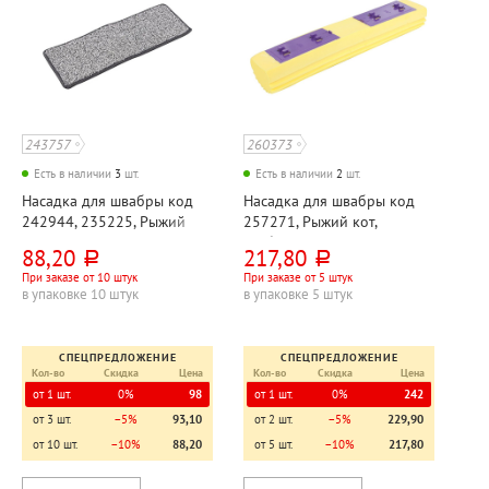
243757
260373
Есть в наличии
3
шт.
Есть в наличии
2
шт.
Насадка для швабры код
Насадка для швабры код
242944, 235225, Рыжий
257271, Рыжий кот,
кот, "Чистые руки (Clean
"Бабочка", вспененный ПВА,
88,20
217,80
руб.
руб.
Hands)", микрофибра с
27см*6см*5см
При заказе от 10 штук
При заказе от 5 штук
липучкой, 31,5см*11,5см,
в упаковке 10 штук
в упаковке 5 штук
серая
СПЕЦПРЕДЛОЖЕНИЕ
СПЕЦПРЕДЛОЖЕНИЕ
Кол-во
Скидка
Цена
Кол-во
Скидка
Цена
от 1 шт.
0%
98
от 1 шт.
0%
242
от 3 шт.
−5%
93,10
от 2 шт.
−5%
229,90
от 10 шт.
−10%
88,20
от 5 шт.
−10%
217,80