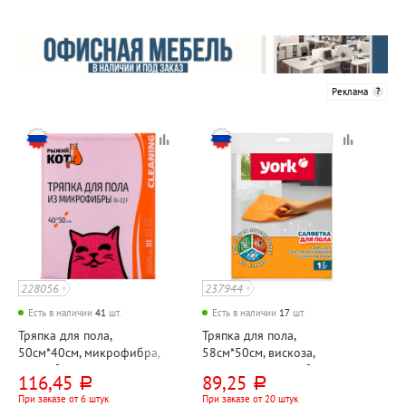
Реклама
228056
237944
Есть в наличии
41
шт.
Есть в наличии
17
шт.
Тряпка для пола,
Тряпка для пола,
50см*40см, микрофибра,
58см*50см, вискоза,
250г⁄м², Рыжий кот
оранжевая, 110г⁄м², York
116,45
89,25
руб.
руб.
При заказе от 6 штук
При заказе от 20 штук