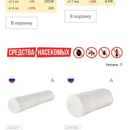
от 2 шт.
−5%
237,50
от 2 тюк.
−10%
4 770
от 6 шт.
−10%
225
Реклама
265823
259786