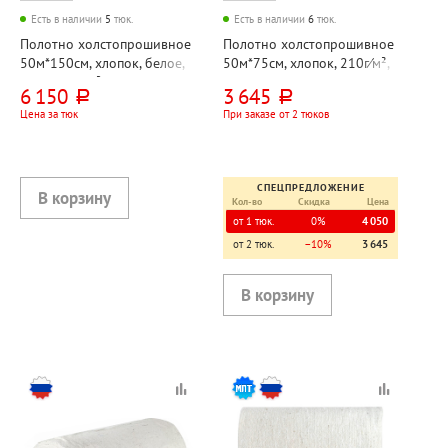
Есть в наличии
5
тюк.
Есть в наличии
6
тюк.
Полотно холстопрошивное
Полотно холстопрошивное
50м*150см, хлопок, белое,
50м*75см, хлопок, 210г⁄м²,
200(±10) г⁄м², "Люкс"
OfficeClean
6 150
3 645
руб.
руб.
Цена за тюк
При заказе от 2 тюков
СПЕЦПРЕДЛОЖЕНИЕ
Кол-во
Скидка
Цена
от 1 тюк.
0%
4 050
от 2 тюк.
−10%
3 645