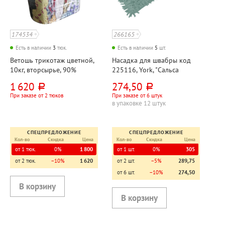
174534
266165
Есть в наличии
3
тюк.
Есть в наличии
5
шт.
Ветошь трикотаж цветной,
Насадка для швабры код
10кг, вторсырье, 90%
225116, York, "Сальса
хлопок, 10% синтетика
(Salsa) "Лапша",
1 620
274,50
руб.
руб.
микрофибра, 41см*12см,
При заказе от 2 тюков
При заказе от 6 штук
зеленая
в упаковке 12 штук
СПЕЦПРЕДЛОЖЕНИЕ
СПЕЦПРЕДЛОЖЕНИЕ
Кол-во
Скидка
Цена
Кол-во
Скидка
Цена
от 1 тюк.
0%
1 800
от 1 шт.
0%
305
от 2 тюк.
−10%
1 620
от 2 шт.
−5%
289,75
от 6 шт.
−10%
274,50