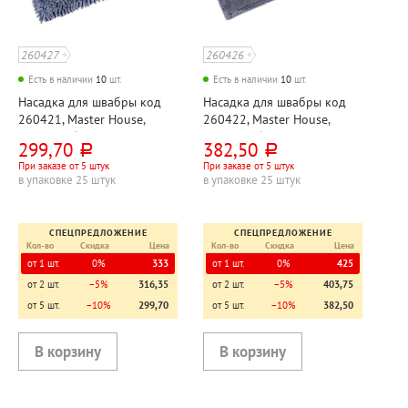
260427
260426
Есть в наличии
10
шт.
Есть в наличии
10
шт.
Насадка для швабры код
Насадка для швабры код
260421, Master House,
260422, Master House,
микрофибра шенилл,
микрофибра, 43см*14см,
299,70
382,50
руб.
руб.
43см*14см, серая
серая
При заказе от 5 штук
При заказе от 5 штук
в упаковке 25 штук
в упаковке 25 штук
СПЕЦПРЕДЛОЖЕНИЕ
СПЕЦПРЕДЛОЖЕНИЕ
Кол-во
Скидка
Цена
Кол-во
Скидка
Цена
от 1 шт.
0%
333
от 1 шт.
0%
425
от 2 шт.
−5%
316,35
от 2 шт.
−5%
403,75
от 5 шт.
−10%
299,70
от 5 шт.
−10%
382,50