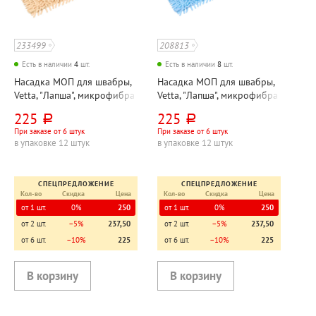
233499
208813
Есть в наличии
4
шт.
Есть в наличии
8
шт.
Насадка МОП для швабры,
Насадка МОП для швабры,
Vetta, "Лапша", микрофибра
Vetta, "Лапша", микрофибра
с липучкой, 40см*12см,
с липучкой, 40см*12см,
225
225
руб.
руб.
бежевая, 50г⁄м², без
голубая, 50г⁄м², без
При заказе от 6 штук
При заказе от 6 штук
подкладки
подкладки
в упаковке 12 штук
в упаковке 12 штук
СПЕЦПРЕДЛОЖЕНИЕ
СПЕЦПРЕДЛОЖЕНИЕ
Кол-во
Скидка
Цена
Кол-во
Скидка
Цена
от 1 шт.
0%
250
от 1 шт.
0%
250
от 2 шт.
−5%
237,50
от 2 шт.
−5%
237,50
от 6 шт.
−10%
225
от 6 шт.
−10%
225