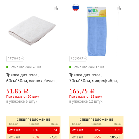
237943
122547
Есть в наличии
26
шт.
Есть в наличии
13
шт.
Тряпка для пола,
Тряпка для пола,
60см*50см, хлопок, белая,
70см*50см, микрофибра,
260г⁄м², York
ассорти, 200г⁄м², Vetta,
51,85
165,75
руб.
руб.
"Клетка"
При заказе от 20 штук
При заказе от 12 штук
в упаковке 5 штук
в упаковке 12 штук
СПЕЦПРЕДЛОЖЕНИЕ
СПЕЦПРЕДЛОЖЕНИЕ
Кол-во
Скидка
Цена
Кол-во
Скидка
Цена
от 1 шт.
0%
61
от 1 шт.
0%
195
от 5 шт.
−5%
57,95
от 2 шт.
−5%
185,25