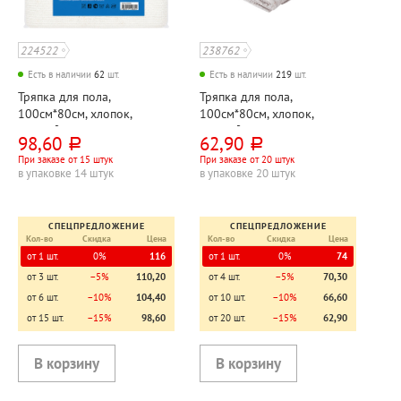
224522
238762
Есть в наличии
62
шт.
Есть в наличии
219
шт.
Тряпка для пола,
Тряпка для пола,
100см*80см, хлопок,
100см*80см, хлопок,
200г⁄м², "Стандарт",
200г⁄м², оверлок
98,60
62,90
руб.
руб.
OfficeClean, в индивид.
При заказе от 15 штук
При заказе от 20 штук
упак.
в упаковке 14 штук
в упаковке 20 штук
СПЕЦПРЕДЛОЖЕНИЕ
СПЕЦПРЕДЛОЖЕНИЕ
Кол-во
Скидка
Цена
Кол-во
Скидка
Цена
от 1 шт.
0%
116
от 1 шт.
0%
74
от 3 шт.
−5%
110,20
от 4 шт.
−5%
70,30
от 6 шт.
−10%
104,40
от 10 шт.
−10%
66,60
от 15 шт.
−15%
98,60
от 20 шт.
−15%
62,90