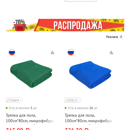
Реклама
253664
230621
Есть в наличии
3
шт.
Есть в наличии
26
шт.
Тряпка для пола,
Тряпка для пола,
100см*80см, микрофибра,
100см*80см, микрофибра,
зеленая, 220г⁄м², Рыжий кот
синяя, 320г⁄м², УрбанКлин