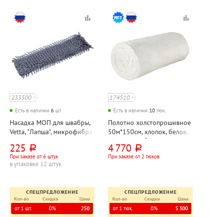
233500
174510
Есть в наличии
6
шт.
Есть в наличии
10
тюк.
Насадка МОП для швабры,
Полотно холстопрошивное
Vetta, "Лапша", микрофибра
50м*150см, хлопок, белое,
с липучкой, 40см*12см,
200(±10) г⁄м²
225
4 770
руб.
руб.
серая, 50г⁄м², без
При заказе от 6 штук
При заказе от 2 тюков
подкладки
в упаковке 12 штук
СПЕЦПРЕДЛОЖЕНИЕ
СПЕЦПРЕДЛОЖЕНИЕ
Кол-во
Скидка
Цена
Кол-во
Скидка
Цена
от 1 шт.
0%
250
от 1 тюк.
0%
5 300