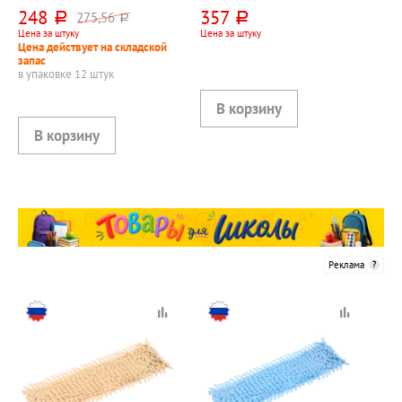
"Эконом", микрофибра,
40см*12см, белая,
248
357
275,56
руб.
руб.
руб.
40см*10см, серая, 70г⁄м²
ухо+карман 6см
Цена за штуку
Цена за штуку
Цена действует на складской
запас
в упаковке 12 штук
Реклама