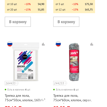
от 10 шт.
−10%
54,90
от 5 шт.
−10%
175,50
от 20 шт.
−15%
51,85
от 12 шт.
−15%
165,75
164435
244233
Есть в наличии
4
шт.
Есть в наличии
6
шт.
Тряпка для пола,
Тряпка для пола,
75см*50см, хлопок, 160г⁄м²,
75см*60см, хлопок, серая,
"Диско", Antella
260г⁄м², York