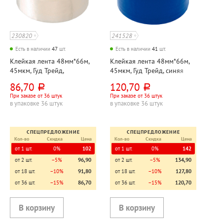
230820
241528
Есть в наличии
47
шт.
Есть в наличии
41
шт.
Клейкая лента 48мм*66м,
Клейкая лента 48мм*66м,
45мкм, Гуд Трейд,
45мкм, Гуд Трейд, синяя
прозрачная
86,70
120,70
руб.
руб.
При заказе от 36 штук
При заказе от 36 штук
в упаковке 36 штук
в упаковке 36 штук
СПЕЦПРЕДЛОЖЕНИЕ
СПЕЦПРЕДЛОЖЕНИЕ
Кол-во
Скидка
Цена
Кол-во
Скидка
Цена
от 1 шт.
0%
102
от 1 шт.
0%
142
от 2 шт.
−5%
96,90
от 2 шт.
−5%
134,90
от 18 шт.
−10%
91,80
от 18 шт.
−10%
127,80
от 36 шт.
−15%
86,70
от 36 шт.
−15%
120,70