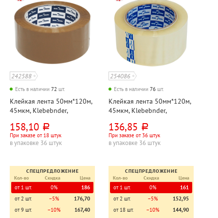
242588
254086
Есть в наличии
72
шт.
Есть в наличии
76
шт.
Клейкая лента 50мм*120м,
Клейкая лента 50мм*120м,
45мкм, Klebebnder,
45мкм, Klebebnder,
коричневая
прозрачная
158,10
136,85
руб.
руб.
При заказе от 18 штук
При заказе от 36 штук
в упаковке 36 штук
в упаковке 36 штук
СПЕЦПРЕДЛОЖЕНИЕ
СПЕЦПРЕДЛОЖЕНИЕ
Кол-во
Скидка
Цена
Кол-во
Скидка
Цена
от 1 шт.
0%
186
от 1 шт.
0%
161
от 2 шт.
−5%
176,70
от 2 шт.
−5%
152,95
от 9 шт.
−10%
167,40
от 18 шт.
−10%
144,90