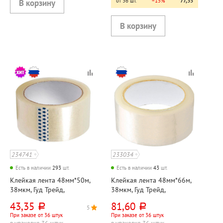
от 36 шт.
−15%
77,35
234741
233034
Есть в наличии
293
шт.
Есть в наличии
43
шт.
Клейкая лента 48мм*50м,
Клейкая лента 48мм*66м,
38мкм, Гуд Трейд,
38мкм, Гуд Трейд,
прозрачная
прозрачная
43,35
81,60
руб.
руб.
5
5
При заказе от 36 штук
При заказе от 36 штук
в упаковке 36 штук
в упаковке 36 штук