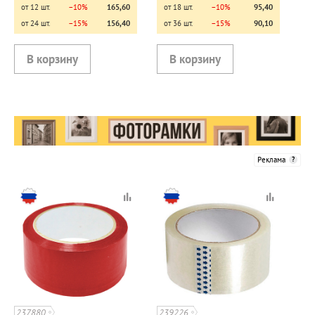
от 12 шт.
−10%
165,60
от 18 шт.
−10%
95,40
от 24 шт.
−15%
156,40
от 36 шт.
−15%
90,10
Реклама
237880
239226