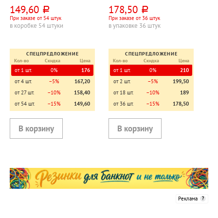
прозрачная
149,60
178,50
руб.
руб.
При заказе от 54 штук
При заказе от 36 штук
в коробке 54 штуки
в упаковке 36 штук
СПЕЦПРЕДЛОЖЕНИЕ
СПЕЦПРЕДЛОЖЕНИЕ
Кол-во
Скидка
Цена
Кол-во
Скидка
Цена
от 1 шт.
0%
176
от 1 шт.
0%
210
от 4 шт.
−5%
167,20
от 2 шт.
−5%
199,50
от 27 шт.
−10%
158,40
от 18 шт.
−10%
189
от 54 шт.
−15%
149,60
от 36 шт.
−15%
178,50
Реклама