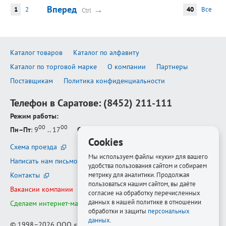
Вперед
→
1
2
40
Все
Ctrl
Каталог товаров
Каталог по алфавиту
Каталог по торговой марке
О компании
Партнеры
Поставщикам
Политика конфиденциальности
Телефон в Саратове:
(8452) 211-111
Режим работы:
00
00
Пн–Пт
: 9
.. 17
Сб–Вс
: выходной
Cookies
Схема проезда
Мы используем файлы «куки» для вашего
Написать нам письмо
удобства пользования сайтом и собираем
Контакты
метрику для аналитики. Продолжая
пользоваться нашим сайтом, вы даёте
Вакансии компании
согласие на обработку перечисленных
данных в нашей политике в отношении
Сделаем интернет-магазин ещё лучше
обработки и защиты
персональных
данных
.
© 1998–2026
ООО «Белфорт-РМ»