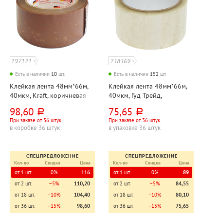
197121
238369
Есть в наличии
10
шт.
Есть в наличии
152
шт.
Клейкая лента 48мм*66м,
Клейкая лента 48мм*66м,
40мкм, Kraft, коричневая
40мкм, Гуд Трейд,
прозрачная
98,60
75,65
руб.
руб.
При заказе от 36 штук
При заказе от 36 штук
в коробке 36 штук
в упаковке 36 штук
СПЕЦПРЕДЛОЖЕНИЕ
СПЕЦПРЕДЛОЖЕНИЕ
Кол-во
Скидка
Цена
Кол-во
Скидка
Цена
от 1 шт.
0%
116
от 1 шт.
0%
89
от 2 шт.
−5%
110,20
от 2 шт.
−5%
84,55
от 18 шт.
−10%
104,40
от 18 шт.
−10%
80,10
от 36 шт.
−15%
98,60
от 36 шт.
−15%
75,65