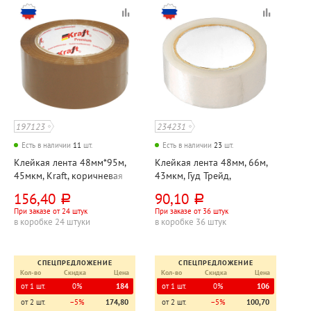
197123
234231
Есть в наличии
11
шт.
Есть в наличии
23
шт.
Клейкая лента 48мм*95м,
Клейкая лента 48мм, 66м,
45мкм, Kraft, коричневая
43мкм, Гуд Трейд,
прозрачная
156,40
90,10
руб.
руб.
При заказе от 24 штук
При заказе от 36 штук
в коробке 24 штуки
в коробке 36 штук
СПЕЦПРЕДЛОЖЕНИЕ
СПЕЦПРЕДЛОЖЕНИЕ
Кол-во
Скидка
Цена
Кол-во
Скидка
Цена
от 1 шт.
0%
184
от 1 шт.
0%
106
от 2 шт.
−5%
174,80
от 2 шт.
−5%
100,70