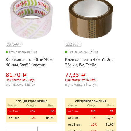
267540
231805
Есть в наличии
5
шт.
Есть в наличии
25
шт.
Клейкая лента 48мм*40м,
Клейкая лента 48мм*50м,
40мкм, Staff, "Классик
38мкм, Гуд Трейд,
(Classic)", прозрачная
коричневая
81,70
77,35
руб.
руб.
При заказе от 2 штук
При заказе от 36 штук
в упаковке 6 штук
в упаковке 36 штук
СПЕЦПРЕДЛОЖЕНИЕ
СПЕЦПРЕДЛОЖЕНИЕ
Кол-во
Скидка
Цена
Кол-во
Скидка
Цена
от 1 шт.
0%
86
от 1 шт.
0%
91
от 2 шт.
−5%
81,70
от 2 шт.
−5%
86,45
от 18 шт.
−10%
81,90