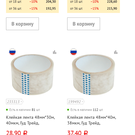
от 18 шт.
−10%
204,30
от 18 шт.
−10%
228,60
от 36 шт.
−15%
192,95
от 36 шт.
−15%
215,90
235313
199492
Есть в наличии
81
шт.
Есть в наличии
112
шт.
Клейкая лента 48мм*30м,
Клейкая лента 48мм*40м,
40мкм, Гуд Трейд,
38мкм, Гуд Трейд,
прозрачная
прозрачная
28,90
37,40
руб.
руб.