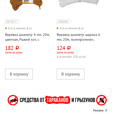
267617
256066
Есть в наличии
1
шт.
Есть в наличии
2
шт.
Веревка диаметр 4 мм, 20м,
Веревка диаметр шарика 6
цветная, Рыжий кот, с
мм, 20м, полипропилен,
сердечником,
белая
182
124
руб.
руб.
высокопрочная
Цена за штуку
Цена за штуку
в упаковке 100 штук
Реклама