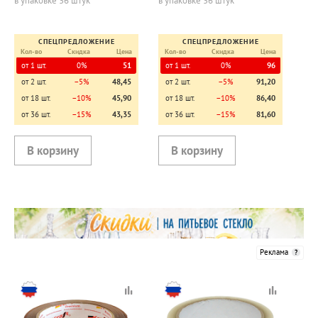
СПЕЦПРЕДЛОЖЕНИЕ
СПЕЦПРЕДЛОЖЕНИЕ
Кол-во
Скидка
Цена
Кол-во
Скидка
Цена
от 1 шт.
0%
51
от 1 шт.
0%
96
от 2 шт.
−5%
48,45
от 2 шт.
−5%
91,20
от 18 шт.
−10%
45,90
от 18 шт.
−10%
86,40
от 36 шт.
−15%
43,35
от 36 шт.
−15%
81,60
Реклама