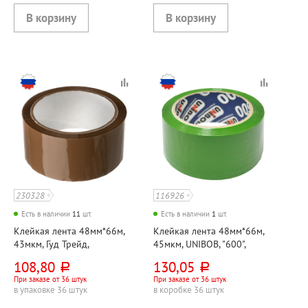
230328
116926
Есть в наличии
11
шт.
Есть в наличии
1
шт.
Клейкая лента 48мм*66м,
Клейкая лента 48мм*66м,
43мкм, Гуд Трейд,
45мкм, UNIBOB, "600",
коричневая
зеленая
108,80
130,05
руб.
руб.
При заказе от 36 штук
При заказе от 36 штук
в упаковке 36 штук
в коробке 36 штук