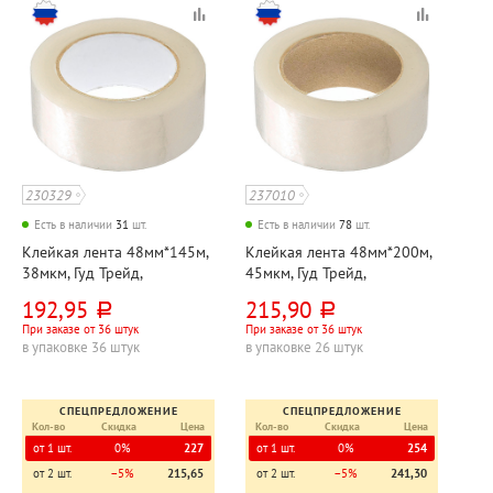
230329
237010
Есть в наличии
31
шт.
Есть в наличии
78
шт.
Клейкая лента 48мм*145м,
Клейкая лента 48мм*200м,
38мкм, Гуд Трейд,
45мкм, Гуд Трейд,
прозрачная
прозрачная
192,95
215,90
руб.
руб.
При заказе от 36 штук
При заказе от 36 штук
в упаковке 36 штук
в упаковке 26 штук
СПЕЦПРЕДЛОЖЕНИЕ
СПЕЦПРЕДЛОЖЕНИЕ
Кол-во
Скидка
Цена
Кол-во
Скидка
Цена
от 1 шт.
0%
227
от 1 шт.
0%
254
от 2 шт.
−5%
215,65
от 2 шт.
−5%
241,30