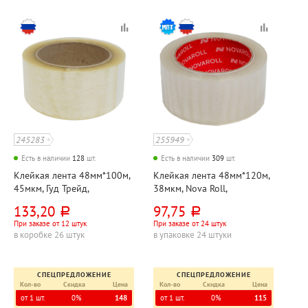
245283
255949
Есть в наличии
128
шт.
Есть в наличии
309
шт.
Клейкая лента 48мм*100м,
Клейкая лента 48мм*120м,
45мкм, Гуд Трейд,
38мкм, Nova Roll,
прозрачная
прозрачная
133,20
97,75
руб.
руб.
При заказе от 12 штук
При заказе от 24 штук
в коробке 26 штук
в упаковке 24 штуки
СПЕЦПРЕДЛОЖЕНИЕ
СПЕЦПРЕДЛОЖЕНИЕ
Кол-во
Скидка
Цена
Кол-во
Скидка
Цена
от 1 шт.
0%
148
от 1 шт.
0%
115