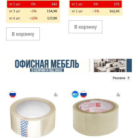
от 1 шт.
0%
142
от 1 шт.
0%
171
от 3 шт.
−5%
134,90
от 2 шт.
−5%
162,45
от 6 шт.
−10%
127,80
Реклама