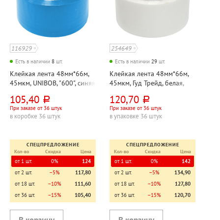
116929
254649
Есть в наличии
8
шт.
Есть в наличии
29
шт.
Клейкая лента 48мм*66м,
Клейкая лента 48мм*66м,
45мкм, UNIBOB, "600", синяя
45мкм, Гуд Трейд, белая,
прозрачная
105,40
120,70
руб.
руб.
При заказе от 36 штук
При заказе от 36 штук
в коробке 36 штук
в упаковке 36 штук
СПЕЦПРЕДЛОЖЕНИЕ
СПЕЦПРЕДЛОЖЕНИЕ
Кол-во
Скидка
Цена
Кол-во
Скидка
Цена
от 1 шт.
0%
124
от 1 шт.
0%
142
от 2 шт.
−5%
117,80
от 2 шт.
−5%
134,90
от 18 шт.
−10%
111,60
от 18 шт.
−10%
127,80
от 36 шт.
−15%
105,40
от 36 шт.
−15%
120,70