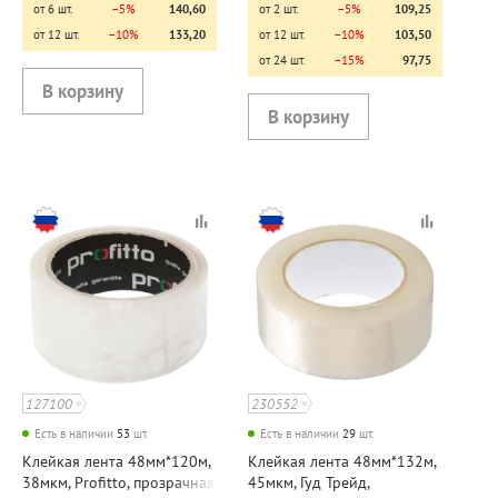
от 6 шт.
−5%
140,60
от 2 шт.
−5%
109,25
от 12 шт.
−10%
133,20
от 12 шт.
−10%
103,50
от 24 шт.
−15%
97,75
127100
230552
Есть в наличии
53
шт.
Есть в наличии
29
шт.
Клейкая лента 48мм*120м,
Клейкая лента 48мм*132м,
38мкм, Profitto, прозрачная
45мкм, Гуд Трейд,