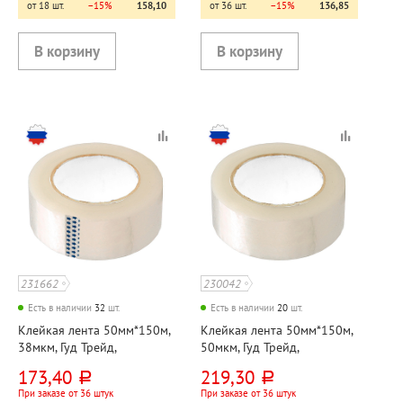
от 18 шт.
−15%
158,10
от 36 шт.
−15%
136,85
231662
230042
Есть в наличии
32
шт.
Есть в наличии
20
шт.
Клейкая лента 50мм*150м,
Клейкая лента 50мм*150м,
38мкм, Гуд Трейд,
50мкм, Гуд Трейд,
прозрачная
прозрачная
173,40
219,30
руб.
руб.
При заказе от 36 штук
При заказе от 36 штук