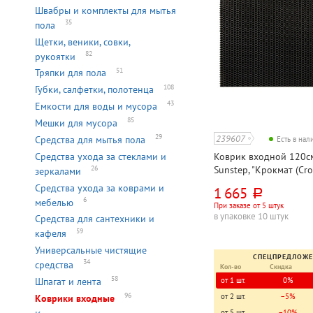
Швабры и комплекты для мытья
35
пола
Щетки, веники, совки,
82
рукоятки
51
Тряпки для пола
108
Губки, салфетки, полотенца
43
Емкости для воды и мусора
85
Мешки для мусора
29
239607
Средства для мытья пола
Есть в на
Средства ухода за стеклами и
Коврик входной 120с
Sunstep, "Крокмат (Cro
26
зеркалами
черный, этиленвинила
Средства ухода за коврами и
1 665
руб.
6
мебелью
При заказе от 5 штук
в упаковке 10 штук
Средства для сантехники и
59
кафеля
Универсальные чистящие
СПЕЦПРЕДЛОЖ
34
средства
Кол-во
Скидка
58
Шпагат и лента
от 1 шт.
0%
96
Коврики входные
от 2 шт.
−5%
от 5 шт.
−10%