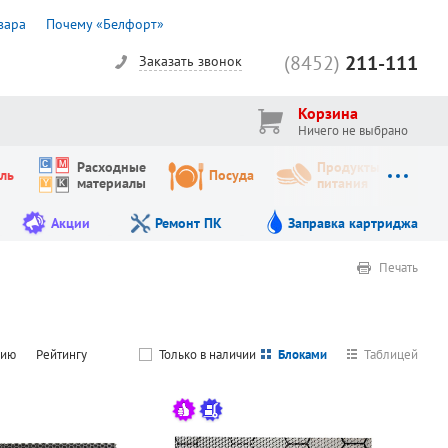
вара
Почему «Белфорт»
(8452)
211-111
Заказать звонок
Корзина
Ничего не выбрано
Расходные
Продукты
ль
Посуда
материалы
питания
Акции
Ремонт ПК
Заправка картриджа
Печать
чию
Рейтингу
Только в наличии
Блоками
Таблицей