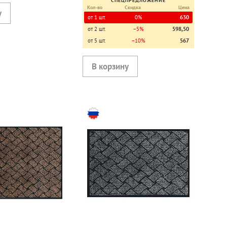
СПЕЦПРЕДЛОЖЕНИЕ
Кол-во
Скидка
Цена
от 1 шт.
0%
630
от 2 шт.
−5%
598,50
от 5 шт.
−10%
567