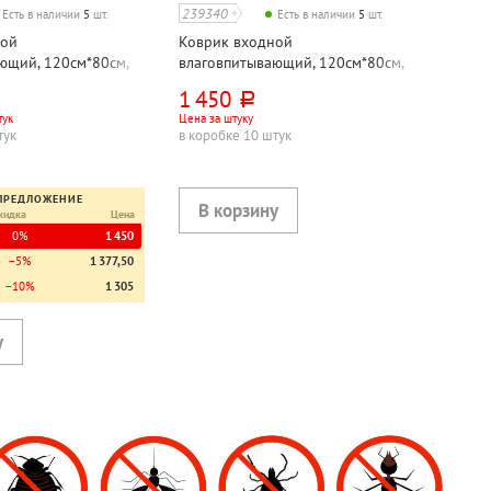
239340
Есть в наличии
5
шт.
Есть в наличии
5
шт.
ной
Коврик входной
ющий, 120см*80см,
влаговпитывающий, 120см*80см,
фт", коричневый
Kovroff, "Крафт", серый
1 450
руб.
тук
Цена за штуку
тук
в коробке 10 штук
ПРЕДЛОЖЕНИЕ
кидка
Цена
0%
1 450
−5%
1 377,50
−10%
1 305