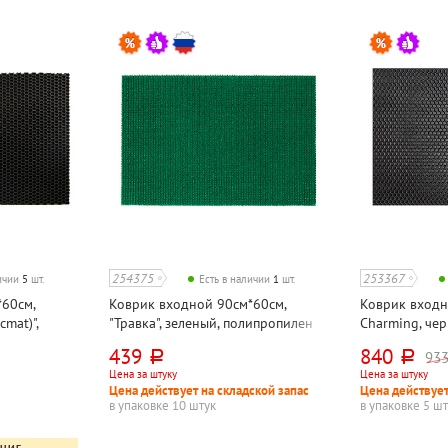
254375
253367
личии
5
шт.
Есть в наличии
1
шт.
60см,
Коврик входной 90см*60см,
Коврик входн
cmat)",
"Травка", зеленый, полипропилен
Charming, чер
цетат
этиленвинила
439
840
933
руб.
руб.
Цена за штуку
Цена за штуку
Цена действует на складской запас
Цена действует
в упаковке 10 штук
в упаковке 5 ш