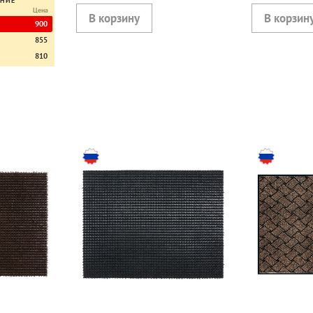
ЕНИЕ
Цена
900
855
810