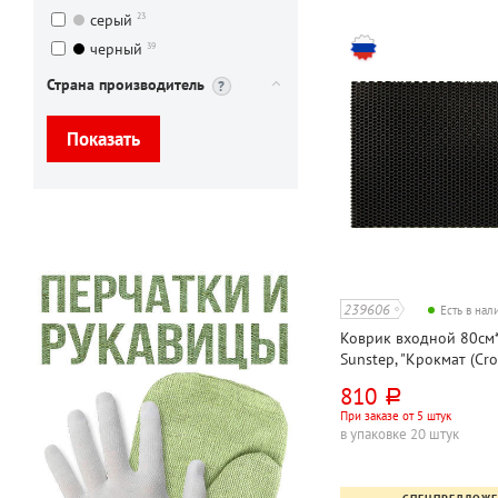
23
серый
39
черный
Страна производитель
239606
Есть в на
Коврик входной 80см*
Sunstep, "Крокмат (Cro
черный, этиленвинила
810
руб.
При заказе от 5 штук
в упаковке 20 штук