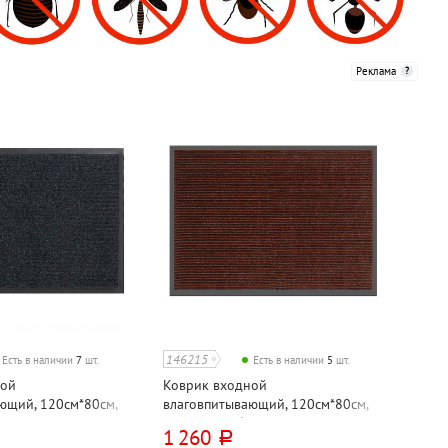
Реклама
146215
Есть в наличии
7
шт.
Есть в наличии
5
шт.
ной
Коврик входной
ющий, 120см*80см,
влаговпитывающий, 120см*80см,
дарт", черный
Sunstep, "Ребристый", коричневый
1 260
руб.