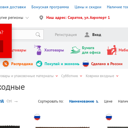
ловия доставки
Бонусная программа
Цены и скидки
Наличие то
угие регионы
Наш адрес: Саратов, ул. Аэропорт 1
н?
Регистрация
Вход
Бумага
Канцтовары
Хозтовары
Мебе
для офиса
Распродажа
Покупай и экономь
Сделано в России
товары и упаковочные материалы
Субботник
Коврики входные
ходные
ед
→
Ctrl
Сортировать по:
Наименованию
Цене
Нали