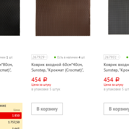
267929
267931
личии
1
шт.
Есть в наличии
4
шт.
м*80см,
Коврик входной 60см*40см,
Коврик входн
cmat)",
Sunstep, "Крокмат (Crocmat)",
Sunstep, "Крок
цетат
коричневый, этиленвинилацетат
серый, этиле
454
454
руб.
руб.
Цена за штуку
Цена за штуку
в упаковке 5 штук
в упаковке 5 ш
ЕНИЕ
Цена
1 850
1 757,50
1 665