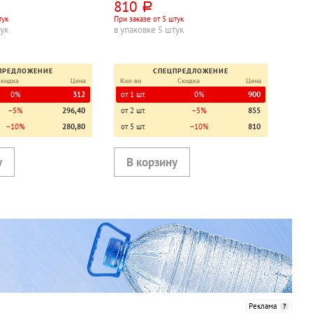
810
руб.
тук
При заказе от 5 штук
тук
в упаковке 5 штук
ПРЕДЛОЖЕНИЕ
СПЕЦПРЕДЛОЖЕНИЕ
Скидка
Цена
Кол-во
Скидка
Цена
0%
312
от 1 шт.
0%
900
−5%
296,40
от 2 шт.
−5%
855
−10%
280,80
от 5 шт.
−10%
810
Реклама