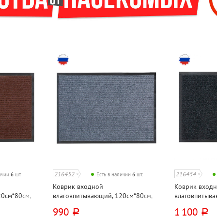
216452
216454
личии
6
шт.
Есть в наличии
6
шт.
Коврик входной
Коврик вход
0см*80см,
влаговпитывающий, 120см*80см,
влаговпитыва
оричневый
Kovroff, "Стандарт", серый
Kovroff, "Стан
990
1 100
руб.
руб.