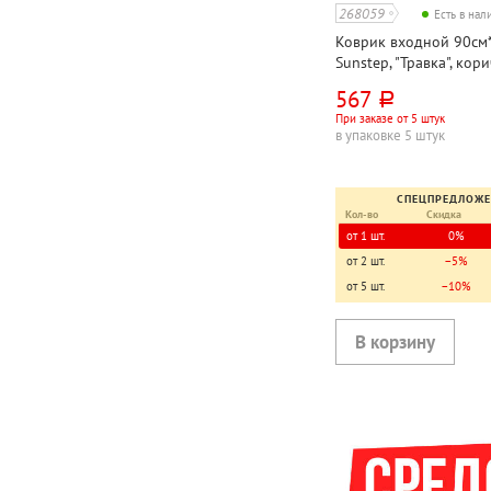
268059
Есть в на
Коврик входной 90см*
Sunstep, "Травка", кор
полипропилен
567
руб.
При заказе от 5 штук
в упаковке 5 штук
СПЕЦПРЕДЛОЖ
Кол-во
Скидка
от 1 шт.
0%
от 2 шт.
−5%
от 5 шт.
−10%