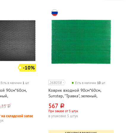
-10%
268058
Есть в наличии
1
шт.
Есть в наличии
10
шт.
ой 90см*60см,
Коврик входной 90см*60см,
ный,
Sunstep, "Травка", зеленый,
цетат
полипропилен
567
,33
руб.
руб.
При заказе от 5 штук
 на складской запас
в упаковке 5 штук
тук