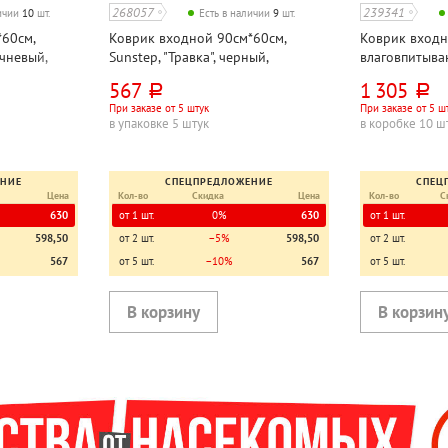
268057
239341
личии
10
шт.
Есть в наличии
9
шт.
60см,
Коврик входной 90см*60см,
Коврик вход
ичневый,
Sunstep, "Травка", черный,
влаговпитыва
полипропилен
Kovroff, "Кра
567
1 305
руб.
руб.
При заказе от 5 штук
При заказе от 5 ш
в упаковке 5 штук
в коробке 10 ш
ЕНИЕ
СПЕЦПРЕДЛОЖЕНИЕ
СПЕЦ
Цена
Кол-во
Скидка
Цена
Кол-во
С
630
от 1 шт.
0%
630
от 1 шт.
598,50
от 2 шт.
−5%
598,50
от 2 шт.
567
от 5 шт.
−10%
567
от 5 шт.