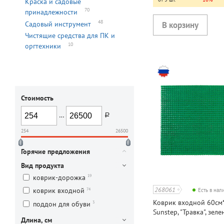
Краска и садовые
70
принадлежности
48
Садовый инструмент
Чистящие средства для ПК и
10
оргтехники
Стоимость
…
руб.
254
26500
Горячие предложения
Вид продукта
19
коврик-дорожка
268061
74
коврик входной
Есть в на
Коврик входной 60см*
3
поддон для обуви
Sunstep, "Травка", зеле
Длина, см
полипропилен