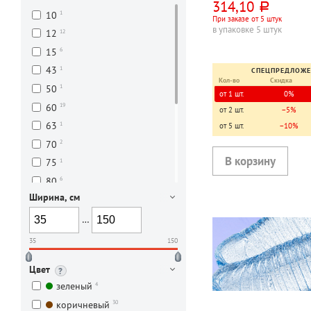
314,10
руб.
1
10
При заказе от 5 штук
в упаковке 5 штук
12
12
6
15
1
43
СПЕЦПРЕДЛОЖ
Кол-во
Скидка
1
50
от 1 шт.
0%
19
60
от 2 шт.
−5%
1
63
от 5 шт.
−10%
2
70
1
75
6
80
Ширина, см
18
90
2
100
…
12
120
35
150
5
150
Цвет
2
180
4
зеленый
3
200
30
коричневый
4
250