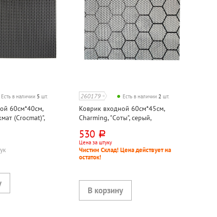
260179
Есть в наличии
5
шт.
Есть в наличии
2
шт.
ой 60см*40см,
Коврик входной 60см*45см,
мат (Crocmat)",
Charming, "Соты", серый,
нвинилацетат
этиленвинилацетат
530
руб.
Цена за штуку
тук
Чистим Склад! Цена действует на
остаток!