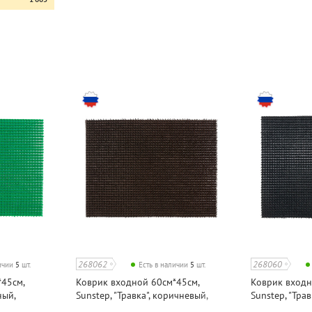
268062
268060
личии
5
шт.
Есть в наличии
5
шт.
45см,
Коврик входной 60см*45см,
Коврик входн
ный,
Sunstep, "Травка", коричневый,
Sunstep, "Трав
полипропилен
полипропиле