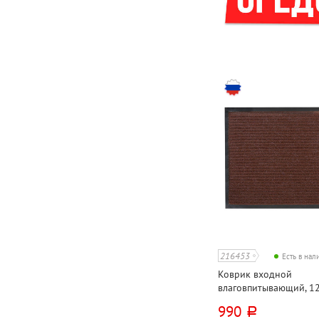
216453
Есть в на
Коврик входной
влаговпитывающий, 12
Kovroff, "Стандарт", к
990
руб.