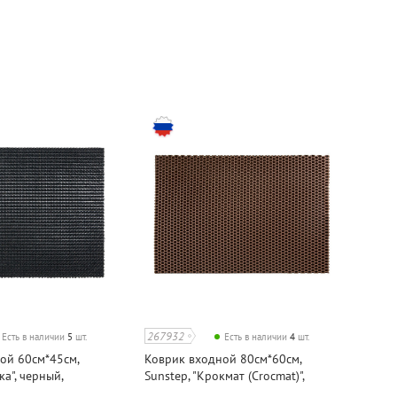
267932
Есть в наличии
5
шт.
Есть в наличии
4
шт.
ой 60см*45см,
Коврик входной 80см*60см,
ка", черный,
Sunstep, "Крокмат (Crocmat)",
н
коричневый, этиленвинилацетат