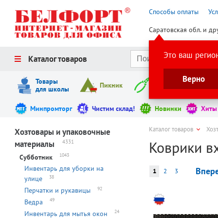
Способы оплаты
Ус
Саратовская обл. и др
Это ваш регио
Каталог товаров
Верно
Товары
Пикник
Инструменты
для школы
Минпромторг
Чистим склад!
Новинки
Хиты
Каталог товаров
Хоз
Хозтовары и упаковочные
Коврики в
4331
материалы
1043
Субботник
Инвентарь для уборки на
Впер
1
2
3
38
улице
92
Перчатки и рукавицы
49
Ведра
24
Инвентарь для мытья окон