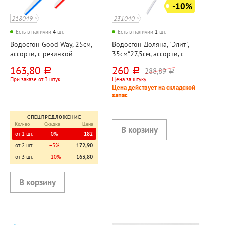
-10%
218049
231040
Есть в наличии
4
шт.
Есть в наличии
1
шт.
Водосгон Good Way, 25см,
Водосгон Доляна, "Элит",
ассорти, с резинкой
35см*27,5см, ассорти, с
резинкой, поворотный
163,80
260
288,89
руб.
руб.
руб.
При заказе от 3 штук
Цена за штуку
Цена действует на складской
запас
СПЕЦПРЕДЛОЖЕНИЕ
Кол-во
Скидка
Цена
от 1 шт.
0%
182
от 2 шт.
−5%
172,90
от 3 шт.
−10%
163,80