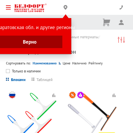
Корзина
Вх
Ничего
аратовская обл. и другие регионы
не
выбрано
Каталог товаров
Хозтовары и упаковочные материалы
Верно
Субботник
Инвентарь для мытья окон
Инвентарь для мытья окон
Сортировать по:
Наименованию
Цене
Наличию
Рейтингу
Только в наличии
Блоками
Таблицей