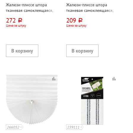
Жалюзи-плиссе штора
Жалюзи-плиссе штора
тканевая самоклеящаяся,
тканевая самоклеящаяся,
60см*180см, Brabix,
60см*180см, Рыжий кот,
272
209
руб.
руб.
"Стандарт+", 80г⁄м², белые
"Сканди (Skandi)", 80г⁄м²,
Цена за штуку
Цена за штуку
серые
266052
239111