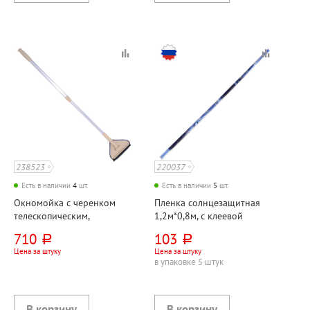
238523
220037
Есть в наличии
4
шт.
Есть в наличии
5
шт.
Окномойка с черенком
Пленка солнцезащитная
телескопическим,
1,2м*0,8м, с клеевой
треугольная, длина
полосой, зеркальная
710
103
руб.
руб.
черенка 59см-89см,
Цена за штуку
Цена за штуку
Доляна, нержавеющая
в упаковке 5 штук
сталь, насадка
микрофибра, 12см*12см,
бежевая, поворотная, водо