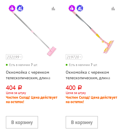
232199
219720
Есть в наличии
7
шт.
Есть в наличии
7
шт.
Окномойка с черенком
Окномойка с черенком
телескопическим, длина
телескопическим, длина
черенка 68см-112см,
черенка 75см-130см, Vetta,
404
400
руб.
руб.
Доляна, пластик+велюр,
микрофибра, 25см,
Цена за штуку
Цена за штуку
19см*7см, розовая,
розовая, желтая
Чистим Склад! Цена действует
Чистим Склад! Цена действует
водосгон
на остаток!
на остаток!