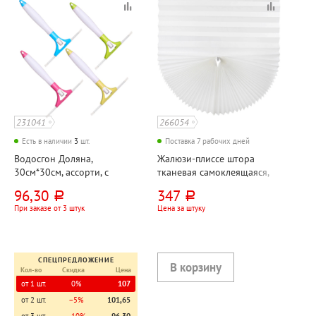
231041
266054
Есть в наличии
3
шт.
Поставка 7 рабочих дней
Водосгон Доляна,
Жалюзи-плиссе штора
30см*30см, ассорти, с
тканевая самоклеящаяся,
резинкой, с
120см*180см, Brabix,
96,30
347
руб.
руб.
пульверизатором
"Стандарт+", 80г⁄м², белые
При заказе от 3 штук
Цена за штуку
СПЕЦПРЕДЛОЖЕНИЕ
Кол-во
Скидка
Цена
от 1 шт.
0%
107
от 2 шт.
−5%
101,65