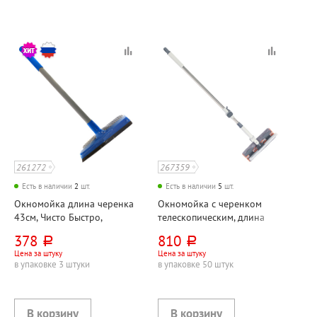
261272
267359
Есть в наличии
2
шт.
Есть в наличии
5
шт.
Окномойка длина черенка
Окномойка с черенком
43см, Чисто Быстро,
телескопическим, длина
поролон, 20см*7см, синяя,
черенка 103см-145см,
378
810
руб.
руб.
пластиковая ручка,
нержавеющая
Цена за штуку
Цена за штуку
водосгон
сталь+пластик+микрофибр
в упаковке 3 штуки
в упаковке 50 штук
а, 28см*8см, белая+серая, 2
насадки