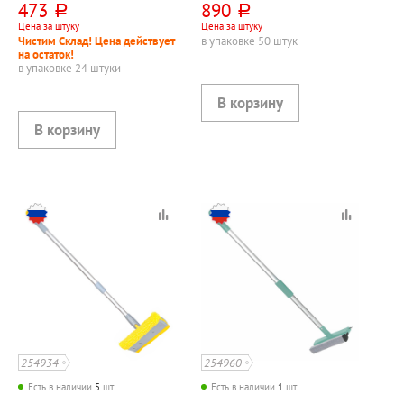
473
890
руб.
руб.
Умничка, поролон,
Умничка, поролон,
Цена за штуку
Цена за штуку
20см*7см, оранжевая
25см*7,5см, оранжевая
Чистим Склад! Цена действует
в упаковке 50 штук
на остаток!
в упаковке 24 штуки
254934
254960
Есть в наличии
5
шт.
Есть в наличии
1
шт.