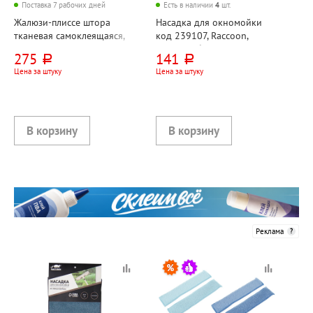
Поставка 7 рабочих дней
Есть в наличии
4
шт.
Жалюзи-плиссе штора
Насадка для окномойки
тканевая самоклеящаяся,
код 239107, Raccoon,
90см*180см, Brabix,
микрофибра, 21см*10,5см,
275
141
руб.
руб.
"Стандарт+", 80г⁄м², белые
белая
Цена за штуку
Цена за штуку
Реклама