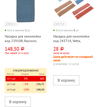
239112
243715
Есть в наличии
2
шт.
Есть в наличии
8
шт.
Насадка для окномойки
Насадка для окномойки
код 239108, Raccoon,
код 243714, Vetta,
микрофибра, 27см*7см,
микрофибра с липучкой,
148,50
28
руб.
руб.
синяя
25см*6см, ассорти
При заказе от 4 штук
Цена за штуку
Цена действует на складской
запас
в упаковке 12 штук
СПЕЦПРЕДЛОЖЕНИЕ
Кол-во
Скидка
Цена
от 1 шт.
0%
165
от 2 шт.
−5%
156,75
от 4 шт.
−10%
148,50