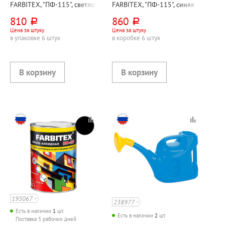
FARBITEX, "ПФ-115", светло-
FARBITEX, "ПФ-115", синяя
серая, алкидная
810
860
руб.
руб.
Цена за штуку
Цена за штуку
в упаковке 6 штук
в коробке 6 штук
195067
238977
Есть в наличии
1
шт.
Есть в наличии
2
шт.
Поставка 5 рабочих дней