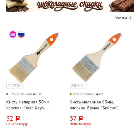
Реклама
266738
256161
Есть в наличии
43
шт.
Есть в наличии
4
шт.
Кисть малярная 50мм,
Кисть малярная 63мм,
плоская, Фулл Хауз,
плоские, Ермак, "Бейсик",
"Любитель", щетина
щетина натуральная,
32
37
руб.
руб.
натуральная, материал
материал ручки дерево
Цена за штуку
Цена за штуку
ручки дерево