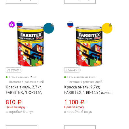
218848
218849
Есть в наличии
2
шт.
Есть в наличии
2
шт.
Поставка 5 рабочих дней
Поставка 5 рабочих дней
Краска эмаль, 2,7кг,
Краска эмаль, 2,7кг,
FARBITEX, "ПФ-115",
FARBITEX, "ПФ-115", желтая,
голубая, алкидная
алкидная
810
1 100
руб.
руб.
Цена за штуку
Цена за штуку
в коробке 6 штук
в коробке 6 штук