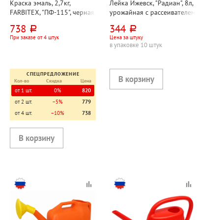
Краска эмаль, 2,7кг,
Лейка Ижевск, "Радиан", 8л,
FARBITEX, "ПФ-115", черная,
урожайная с рассеивателем
глянцевая
738
344
руб.
руб.
При заказе от 4 штук
Цена за штуку
в упаковке 10 штук
СПЕЦПРЕДЛОЖЕНИЕ
Кол-во
Скидка
Цена
от 1 шт.
0%
820
от 2 шт.
−5%
779
от 4 шт.
−10%
738