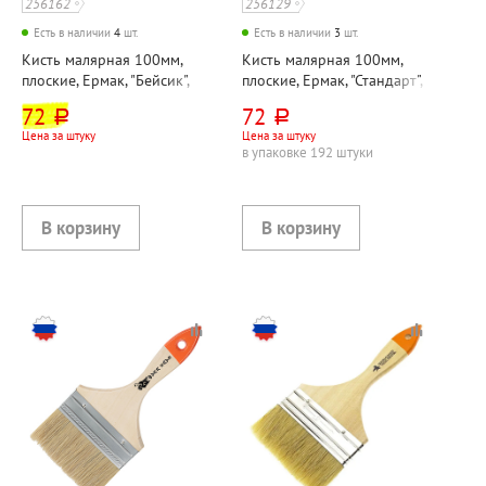
256162
256129
Есть в наличии
4
шт.
Есть в наличии
3
шт.
Кисть малярная 100мм,
Кисть малярная 100мм,
плоские, Ермак, "Бейсик",
плоские, Ермак, "Стандарт",
щетина натуральная,
щетина натуральная,
72
72
руб.
руб.
материал ручки дерево
материал ручки дерево
Цена за штуку
Цена за штуку
в упаковке 192 штуки