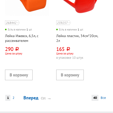
268442
239257
Есть в наличии
1
шт.
Есть в наличии
1
шт.
Лейка Ижевск, 6,5л, с
Лейка пластик, 34см*20см,
рассеивателем
2л
290
165
руб.
руб.
Цена за штуку
Цена за штуку
в упаковке 10 штук
Вперед
→
1
2
40
Все
Ctrl