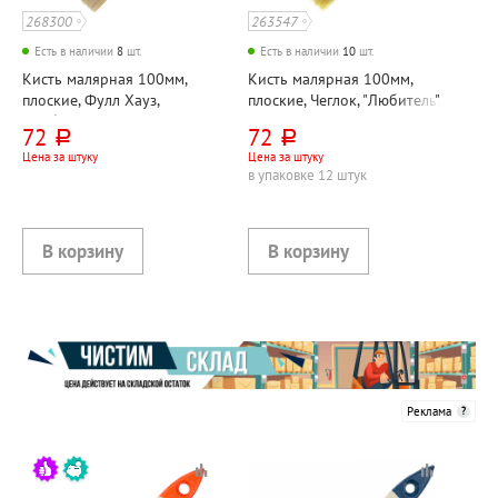
268300
263547
Есть в наличии
8
шт.
Есть в наличии
10
шт.
Кисть малярная 100мм,
Кисть малярная 100мм,
плоские, Фулл Хауз,
плоские, Чеглок, "Любитель",
"Любитель", щетина
щетина натуральная,
72
72
руб.
руб.
натуральная, материал
материал ручки дерево
Цена за штуку
Цена за штуку
ручки дерево
в упаковке 12 штук
Реклама