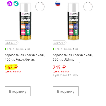
265317
259776
Есть в наличии
7
шт.
Есть в наличии
1
шт.
Аэрозольная краска эмаль,
Аэрозольная краска эмаль,
400мл, Рокот, белая,
520мл, Ultima,
глянцевая
"Универсальная", белая,
162
245
руб.
руб.
глянцевая
Цена за штуку
Цена за штуку
в упаковке 12 штук