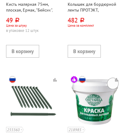
Кисть малярная 75мм,
Колышек для бордюрной
плоская, Ермак, "Бейсик",
ленты ПРОТЭКТ,
щетина натуральная,
коричневый, 30см, 10шт,
49
482
руб.
руб.
материал ручки дерево
пакет
Цена за штуку
Цена за комплект
в упаковке 12 штук
255560
218985