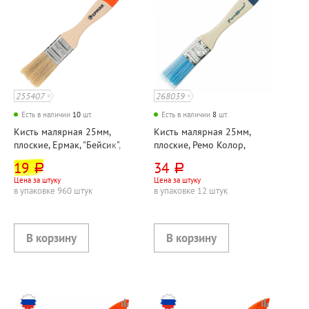
255407
268039
Есть в наличии
10
шт.
Есть в наличии
8
шт.
Кисть малярная 25мм,
Кисть малярная 25мм,
плоские, Ермак, "Бейсик",
плоские, Ремо Колор,
щетина натуральная,
"Стандарт Аква 1", щетина
19
34
руб.
руб.
материал ручки дерево
натуральная, материал
Цена за штуку
Цена за штуку
ручки дерево
в упаковке 960 штук
в упаковке 12 штук