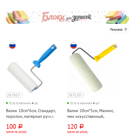
Реклама
267953
267150
Есть в наличии
4
шт.
Есть в наличии
4
шт.
Валик 10см*6см, Стандарт,
Валик 20см*5см, Малинс,
поролон, материал ручки
мех искусственный,
пластик
материал ручки пластик,
100
120
руб.
руб.
высота ворса 12-18мм
Цена за штуку
Цена за штуку