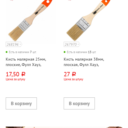
268196
267970
Есть в наличии
7
шт.
Есть в наличии
13
шт.
Кисть малярная 25мм,
Кисть малярная 38мм,
плоские, Фулл Хауз,
плоская, Фулл Хауз,
"Любитель", щетина
"Любитель", щетина
17,50
27
руб.
руб.
натуральная, материал
натуральная, материал
Цена за штуку
Цена за штуку
ручки дерево
ручки дерево