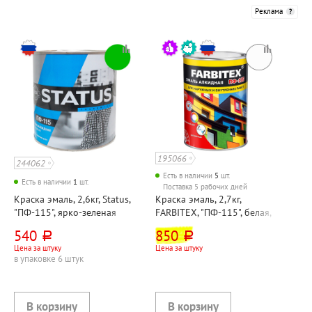
Реклама
195066
244062
Есть в наличии
5
шт.
Есть в наличии
1
шт.
Поставка 5 рабочих дней
Краска эмаль, 2,6кг, Status,
Краска эмаль, 2,7кг,
"ПФ-115", ярко-зеленая
FARBITEX, "ПФ-115", белая,
глянцевая
540
850
руб.
руб.
Цена за штуку
Цена за штуку
в упаковке 6 штук