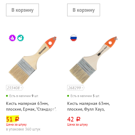
255408
268299
Есть в наличии
9
шт.
Есть в наличии
5
шт.
Кисть малярная 63мм,
Кисть малярная 63мм,
плоские, Ермак, "Стандарт",
плоские, Фулл Хауз,
щетина натуральная,
"Любитель", щетина
51
42
руб.
руб.
материал ручки дерево
натуральная, материал
Цена за штуку
Цена за штуку
ручки дерево
в упаковке 360 штук