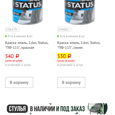
236479
244061
Есть в наличии
1
шт.
Есть в наличии
1
шт.
Краска эмаль, 2,6кг, Status,
Краска эмаль, 2,6кг, Status,
"ПФ-115", красная
"ПФ-115", синяя
540
530
руб.
руб.
Цена за штуку
Цена за штуку
в упаковке 6 штук
в упаковке 6 штук