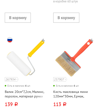
в коробке 60 штук
267954
257907
Есть в наличии
4
шт.
Есть в наличии
4
шт.
Валик 20см*7,2см, Малинс,
Кисть макловица мини
поролон, материал ручки
120мм*30мм, Ермак,
пластик
щетина натуральная,
139
113
руб.
руб.
материал ручки пластик