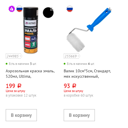
244985
255669
Есть в наличии
3
шт.
Есть в наличии
4
шт.
Аэрозольная краска эмаль,
Валик 10см*5см, Стандарт,
520мл, Ultima,
мех искусственный,
"Универсальная", черная,
материал ручки пластик,
199
93
руб.
руб.
глянцевая
бюгель 6мм, ворс 6мм
Цена за штуку
Цена за штуку
в упаковке 12 штук
в коробке 60 штук