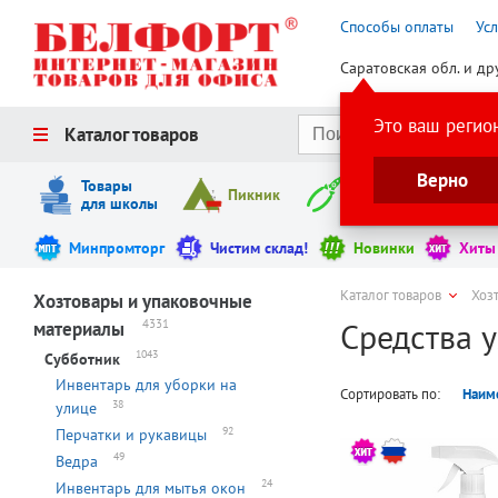
Способы оплаты
Ус
Саратовская обл. и др
Это ваш регио
Каталог товаров
Верно
Товары
Пикник
Инструменты
для школы
Минпромторг
Чистим склад!
Новинки
Хиты
Каталог товаров
Хоз
Хозтовары и упаковочные
Средства 
4331
материалы
1043
Субботник
Инвентарь для уборки на
Сортировать по:
Наим
38
улице
92
Перчатки и рукавицы
49
Ведра
24
Инвентарь для мытья окон