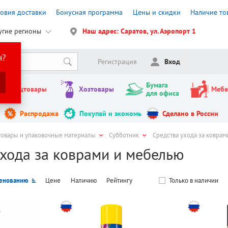
ловия доставки
Бонусная программа
Цены и скидки
Наличие то
угие регионы
Наш адрес: Саратов, ул. Аэропорт 1
н?
Регистрация
Вход
Бумага
Канцтовары
Хозтовары
Мебе
для офиса
Распродажа
Покупай и экономь
Сделано в России
товары и упаковочные материалы
Субботник
Средства ухода за коврам
ухода за коврами и мебелью
енованию
Цене
Наличию
Рейтингу
Только в наличии