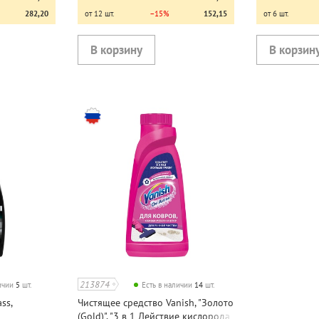
282,20
от 12 шт.
−15%
152,15
от 6 шт.
213874
личии
5
шт.
Есть в наличии
14
шт.
ss,
Чистящее средство Vanish, "Золото
(Gold)", "3 в 1 Действие кислорода