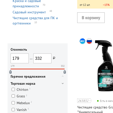
Краска и садовые
от 12 шт.
−15%
70
принадлежности
48
Садовый инструмент
Чистящие средства для ПК и
10
оргтехники
Стоимость
…
руб.
179
332
Горячие предложения
Торговая марка
1
Chirton
2
Grass
265832
Есть в на
2
Mebelux
Чистящее средство Gra
1
Vanish
"Универсальный