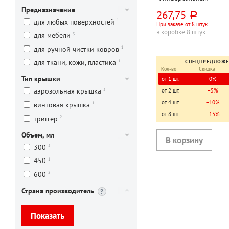
профессиональный оч
Предназначение
267,75
руб.
(Universal Cleaner Profe
1
для любых поверхностей
При заказе от 8 штук
600мл, для ткани, кожи
в коробке 8 штук
3
для мебели
триггер, флакон
1
для ручной чистки ковров
1
для ткани, кожи, пластика
СПЕЦПРЕДЛОЖ
Кол-во
Скидка
Тип крышки
от 1 шт.
0%
3
аэрозольная крышка
от 2 шт.
−5%
от 4 шт.
−10%
1
винтовая крышка
от 8 шт.
−15%
2
триггер
Объем, мл
3
300
1
450
2
600
Страна производитель