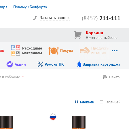
вара
Почему «Белфорт»
(8452)
211-111
Заказать звонок
Корзина
Ничего не выбрано
Расходные
Продукты
ль
Посуда
материалы
питания
Акции
Ремонт ПК
Заправка картриджа
и и мебелью
Печать
Блоками
Таблицей