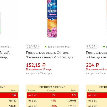
218492
97109
личии
6
шт.
Есть в наличии
9
шт.
orus)",
Полироль-аэрозоль Chirton,
Полироль-аэр
ггер,
"Весенняя свежесть", 300мл, для
300мл, для л
мебели, баллон, антипыль
баллон
152,15
204
руб.
руб.
При заказе от 12 штук
При заказе от 6 ш
в коробке 24 штуки
в коробке 12 ш
ЕНИЕ
СПЕЦПРЕДЛОЖЕНИЕ
СПЕЦ
Цена
Кол-во
Скидка
Цена
Кол-во
332
от 1 шт.
0%
179
от 1 шт.
315,40
от 2 шт.
−5%
170,05
от 2 шт.
298,80
от 6 шт.
−10%
161,10
от 3 шт.