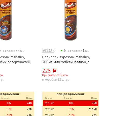
68313
Есть в наличии
4
шт.
Есть в наличии
5
шт.
озоль Mebelux,
Полироль-аэрозоль Mebelux,
юбых поверхностей,
300мл, для мебели, баллон, с
воском
225
руб.
тук
При заказе от 3 штук
тук
в коробке 12 штук
ПРЕДЛОЖЕНИЕ
СПЕЦПРЕДЛОЖЕНИЕ
Скидка
Цена
Кол-во
Скидка
Цена
0%
240
от 1 шт.
0%
250
−5%
228
от 2 шт.
−5%
237,50
−10%
216
от 3 шт.
−10%
225