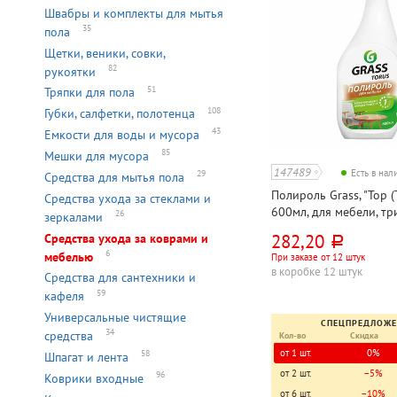
Швабры и комплекты для мытья
35
пола
Щетки, веники, совки,
82
рукоятки
51
Тряпки для пола
108
Губки, салфетки, полотенца
43
Емкости для воды и мусора
85
Мешки для мусора
147489
Есть в на
29
Средства для мытья пола
Полироль Grass, "Тор (T
Средства ухода за стеклами и
600мл, для мебели, три
26
зеркалами
флакон
282,20
Средства ухода за коврами и
руб.
6
мебелью
При заказе от 12 штук
в коробке 12 штук
Средства для сантехники и
59
кафеля
Универсальные чистящие
СПЕЦПРЕДЛОЖ
34
средства
Кол-во
Скидка
от 1 шт.
0%
58
Шпагат и лента
от 2 шт.
−5%
96
Коврики входные
от 6 шт.
−10%