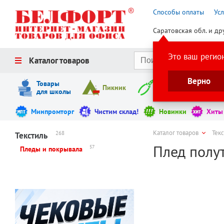
Способы оплаты
Ус
Саратовская обл. и др
Это ваш регио
Каталог товаров
Верно
Товары
Пикник
Инструменты
для школы
Минпромторг
Чистим склад!
Новинки
Хиты
Каталог товаров
Тек
268
Текстиль
Плед полут
57
Пледы и покрывала