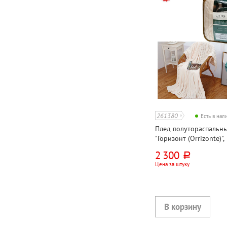
261380
Есть в на
Плед полутораспальный
"Горизонт (Orrizonte)",
200см*150см, молочны
2 300
руб.
Цена за штуку