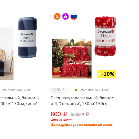
-10%
263068
Есть в наличии
2
шт.
Есть в наличии
1
шт.
аспальный, Экономь
Плед полутораспальный, Экономь
 200см*150см, синий,
и Я, "Снежинки", 180см*150см,
красный, полиэстер
800
888,89
руб.
руб.
Цена за штуку
Цена действует на складской запас