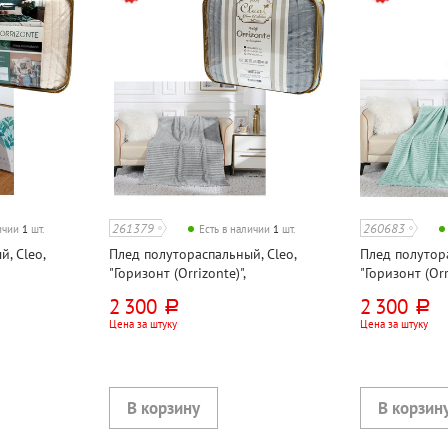
261379
260683
личии
1
шт.
Есть в наличии
1
шт.
, Cleo,
Плед полутораспальный, Cleo,
Плед полутора
"Горизонт (Orrizonte)",
"Горизонт (Orr
й, велсофт
200см*150см, серый, велсофт
200см*150см,
2 300
2 300
руб.
руб.
Цена за штуку
Цена за штуку