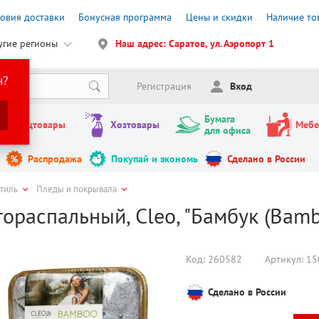
ловия доставки
Бонусная программа
Цены и скидки
Наличие то
угие регионы
Наш адрес: Саратов, ул. Аэропорт 1
н?
Регистрация
Вход
Бумага
Канцтовары
Хозтовары
Мебе
для офиса
Распродажа
Покупай и экономь
Сделано в России
стиль
Пледы и покрывала
ораспальный, Cleo, "Бамбук (Bamb
Код:
260582
Артикул:
15
Сделано в России