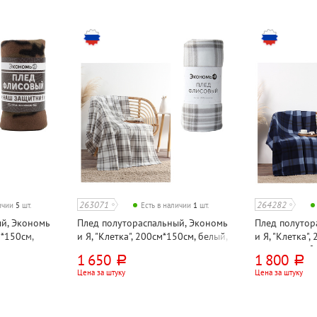
263071
264282
личии
5
шт.
Есть в наличии
1
шт.
ый, Экономь
Плед полутораспальный, Экономь
Плед полутор
м*150см,
и Я, "Клетка", 200см*150см, белый,
и Я, "Клетка",
полиэстер
флис, 160г⁄м²
1 650
1 800
руб.
руб.
Цена за штуку
Цена за штуку