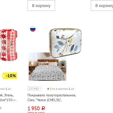
-10%
257480
личии
1
шт.
Есть в наличии
1
шт.
, Этель,
Покрывало полутораспальное,
0см*150см,
Cleo, "Челси (CHELSI)",
р
210см*150см, двустороннее,
1 950
руб.
уб.
полиэстер, 120г⁄м²
Цена за штуку