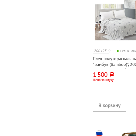
266425
Есть в на
Плед полутораспальны
"Бамбук (Bamboo)", 20
серый, микрофибра, 19
1 500
руб.
атласной ленте
Цена за штуку