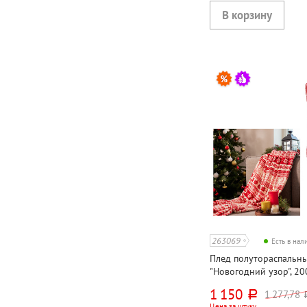
263069
Есть в на
Плед полутораспальный
"Новогодний узор", 20
коралловый, полиэсте
1 150
1 277,78
руб.
р
Цена за штуку