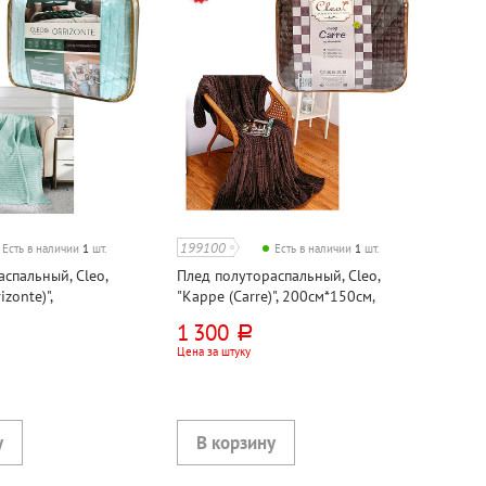
199100
Есть в наличии
1
шт.
Есть в наличии
1
шт.
спальный, Cleo,
Плед полутораспальный, Cleo,
izonte)",
"Карре (Carre)", 200см*150см,
 тиффани, велсофт
темно-коричневый, велсофт
1 300
руб.
Цена за штуку