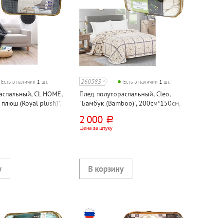
260583
Есть в наличии
1
шт.
Есть в наличии
1
шт.
аспальный, CL HOME,
Плед полутораспальный, Cleo,
плюш (Royal plush)",
"Бамбук (Bamboo)", 200см*150см,
серый, велсофт,
велсофт
2 000
руб.
Цена за штуку