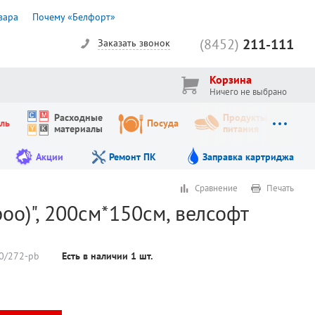
вара
Почему «Белфорт»
(8452)
211-111
Заказать звонок
Корзина
Ничего не выбрано
Расходные
Продукты
ль
Посуда
материалы
питания
Акции
Ремонт ПК
Заправка картриджа
Сравнение
Печать
oo)", 200см*150см, велсофт
0/272-pb
Есть в наличии
1
шт.