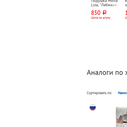
Подушка Mona
Liza, "Лебяжий
пух", 70см*50см,
850
руб.
искусственный
тик
Цена за штуку
Ц
Аналоги по 
Сортировать по:
Наим