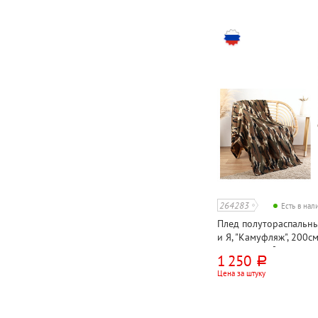
264283
Есть в на
Плед полутораспальн
и Я, "Камуфляж", 200с
флис, 160г⁄м²
1 250
руб.
Цена за штуку