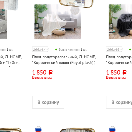
266547
266546
личии
1
шт.
Есть в наличии
1
шт.
й, CL HOME,
Плед полутораспальный, CL HOME,
Плед полутор
0см*150см,
"Королевский плюш (Royal plush)",
"Королевский 
0г⁄м², в
200см*150см, белый, велсофт,
200см*150см, 
1 850
1 850
руб.
руб.
300г⁄м²
300г⁄м²
Цена за штуку
Цена за штуку