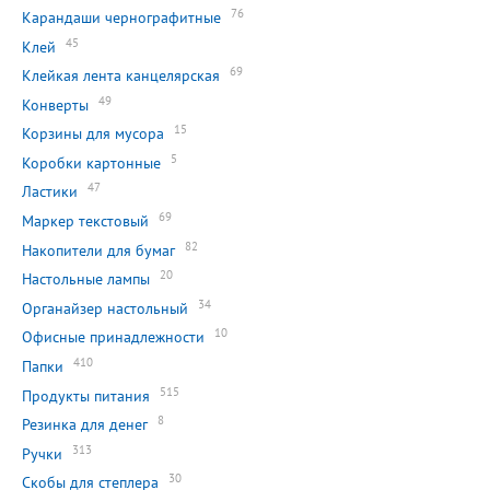
76
Карандаши чернографитные
45
Клей
69
Клейкая лента канцелярская
49
Конверты
15
Корзины для мусора
5
Коробки картонные
47
Ластики
69
Маркер текстовый
82
Накопители для бумаг
20
Настольные лампы
34
Органайзер настольный
10
Офисные принадлежности
410
Папки
515
Продукты питания
8
Резинка для денег
313
Ручки
30
Скобы для степлера