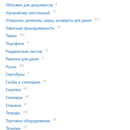
8
Обложки для документов
37
Органайзер настольный
125
Открытки, дипломы, шары, конверты для денег
10
Офисные принадлежности
582
Папки
9
Портфели
11
Разделители листов
8
Резинка для денег
382
Ручки
3
Скетчбуки
41
Скобы к степлерам
50
Скрепки
68
Степлеры
47
Стержни
332
Тетради
29
Торговое оборудование
25
Точилки