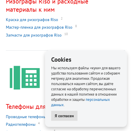
Ризографы Riso и расходные
материалы к ним
2
Краска для ризографов Riso
8
Мастер-пленка для ризографов Riso
10
Запчасти для ризографов Riso
Cookies
Мы используем файлы «куки» для вашего
удобства пользования сайтом и собираем
метрику для аналитики. Продолжая
пользоваться нашим сайтом, вы даёте
согласие на обработку перечисленных
данных в нашей политике в отношении
обработки и защиты
персональных
Телефоны для офиса
данных
.
Я согласен
2
Проводные телефоны
4
Радиотелефоны
5