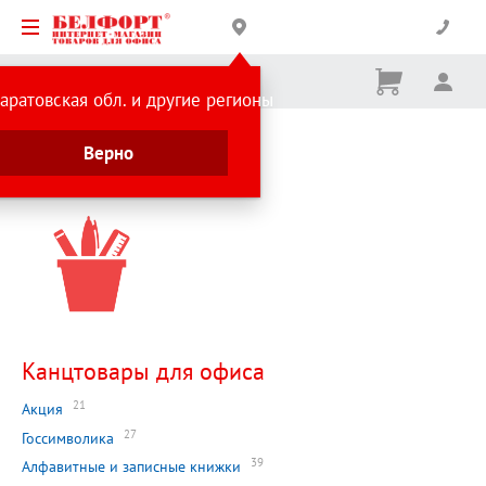
Корзина
Вх
Ничего
аратовская обл. и другие регионы
не
выбрано
Главная страница
Верно
Каталог
Канцтовары для офиса
21
Акция
27
Госсимволика
39
Алфавитные и записные книжки