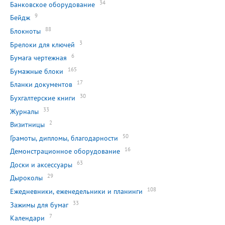
34
Банковское оборудование
9
Бейдж
88
Блокноты
3
Брелоки для ключей
6
Бумага чертежная
165
Бумажные блоки
17
Бланки документов
30
Бухгалтерские книги
33
Журналы
2
Визитницы
50
Грамоты, дипломы, благодарности
16
Демонстрационное оборудование
63
Доски и аксессуары
29
Дыроколы
108
Ежедневники, еженедельники и планинги
33
Зажимы для бумаг
7
Календари