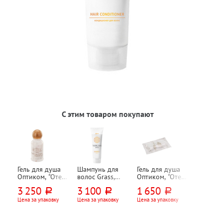
С этим товаром покупают
Гель для душа
Шампунь для
Гель для душа
Оптиком, "Отель
волос Grass,
Оптиком, "Отель
(Hotel)", 35мл,
"Сарган
(Hotel)", 10мл,
3 250
3 100
1 650
руб.
руб.
руб.
флакон, 200шт
(Sargan)", 30мл,
флоу-пак, 500шт
в пластиковой
Цена за упаковку
Цена за упаковку
Цена за упаковку
тубе, 125шт