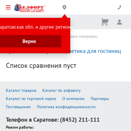
Корзина
Вх
Ничего
аратовская обл. и другие регионы
не
выбрано
Каталог товаров
Хозтовары и упаковочные материалы
Верно
Косметика для гостиниц
Сравнение товаров:
Косметика для гостиниц
Список сравнения пуст
Каталог товаров
Каталог по алфавиту
Каталог по торговой марке
О компании
Партнеры
Поставщикам
Политика конфиденциальности
Телефон в Саратове:
(8452) 211-111
Режим работы: