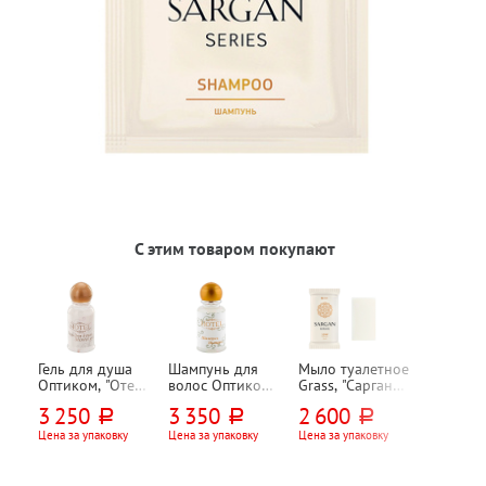
С этим товаром покупают
Гель для душа
Шампунь для
Мыло туалетное
Оптиком, "Отель
волос Оптиком,
Grass, "Сарган
(Hotel)", 35мл,
"Отель (Hotel)",
(Sargan)", 20г,
3 250
3 350
2 600
руб.
руб.
руб.
флакон, 200шт
35мл, флакон,
флоу-пак, 250шт
200шт
Цена за упаковку
Цена за упаковку
Цена за упаковку