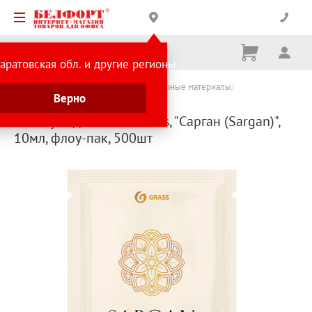
Корзина
Вх
Ничего
аратовская обл. и другие регионы
не
выбрано
Каталог товаров
Хозтовары и упаковочные материалы
Верно
Косметика для гостиниц
Шампунь для волос Grass, "Сарган (Sargan)",
10мл, флоу-пак, 500шт