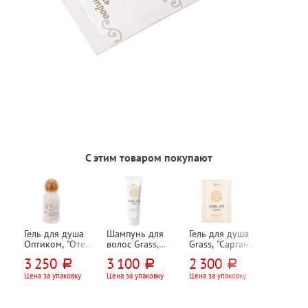
С этим товаром покупают
Гель для душа
Шампунь для
Гель для душа
Оптиком, "Отель
волос Grass,
Grass, "Сарган
(Hotel)", 35мл,
"Сарган
(Sargan)", 10мл,
3 250
3 100
2 300
руб.
руб.
руб.
флакон, 200шт
(Sargan)", 30мл,
флоу-пак, 500шт
в пластиковой
Цена за упаковку
Цена за упаковку
Цена за упаковку
тубе, 125шт