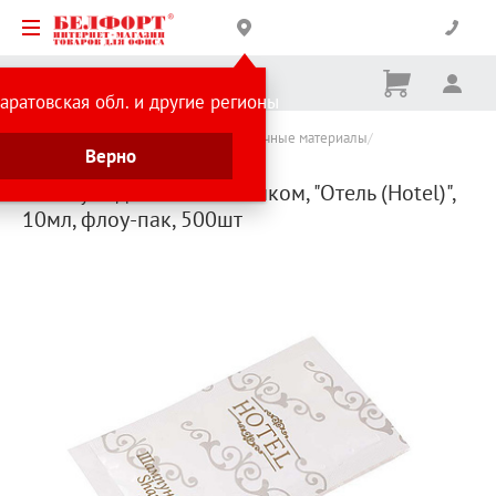
Корзина
Вх
Ничего
аратовская обл. и другие регионы
не
выбрано
Каталог товаров
Хозтовары и упаковочные материалы
Верно
Косметика для гостиниц
Шампунь для волос Оптиком, "Отель (Hotel)",
10мл, флоу-пак, 500шт