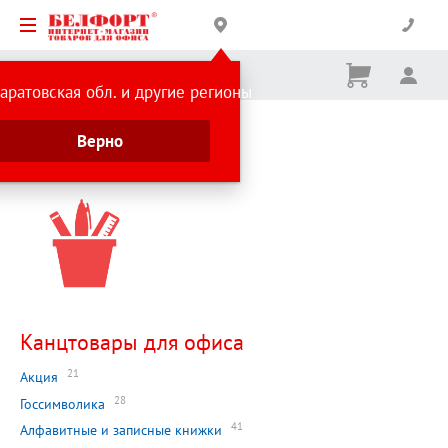
Корзина
Вх
Ничего
аратовская обл. и другие регионы
не
выбрано
Главная страница
Верно
Каталог
Канцтовары для офиса
21
Акция
28
Госсимволика
41
Алфавитные и записные книжки