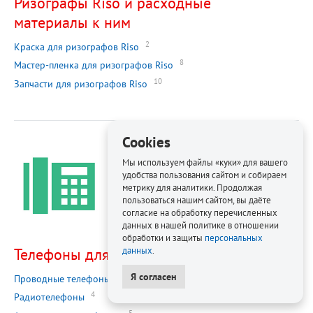
Ризографы Riso и расходные
материалы к ним
2
Краска для ризографов Riso
8
Мастер-пленка для ризографов Riso
10
Запчасти для ризографов Riso
Cookies
Мы используем файлы «куки» для вашего
удобства пользования сайтом и собираем
метрику для аналитики. Продолжая
пользоваться нашим сайтом, вы даёте
согласие на обработку перечисленных
данных в нашей политике в отношении
обработки и защиты
персональных
Телефоны для офиса
данных
.
Я согласен
1
Проводные телефоны
4
Радиотелефоны
5