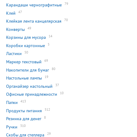
79
Карандаши чернографитные
47
Клей
70
Клейкая лента канцелярская
49
Конверты
14
Корзины для мусора
5
Коробки картонные
50
Ластики
69
Маркер текстовый
80
Накопители для бумаг
19
Настольные лампы
37
Органайзер настольный
10
Офисные принадлежности
413
Папки
512
Продукты питания
8
Резинка для денег
310
Ручки
29
Скобы для степлера