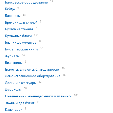
35
Банковское оборудование
9
Бейдж
88
Блокноты
3
Брелоки для ключей
6
Бумага чертежная
164
Бумажные блоки
18
Бланки документов
30
Бухгалтерские книги
34
Журналы
2
Визитницы
50
Грамоты, дипломы, благодарности
16
Демонстрационное оборудование
62
Доски и аксессуары
30
Дыроколы
105
Ежедневники, еженедельники и планинги
33
Зажимы для бумаг
8
Календари