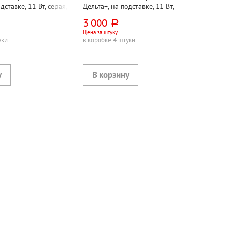
дставке, 11 Вт, серая,
Дельта+, на подставке, 11 Вт,
я, металл
черная, 2G7, кнопочная, металл
3 000
руб.
Цена за штуку
уки
в коробке 4 штуки