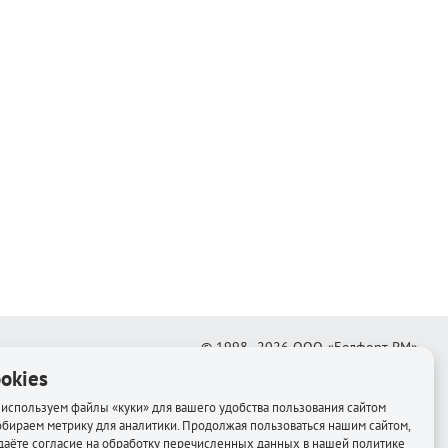
© 1998–2026
ООО «Белфорт-РМ»
okies
Создание интернет-магазина
—
Медиапродукт
используем файлы «куки» для вашего удобства пользования сайтом
обираем метрику для аналитики. Продолжая пользоваться нашим сайтом,
даёте согласие на обработку перечисленных данных в нашей политике