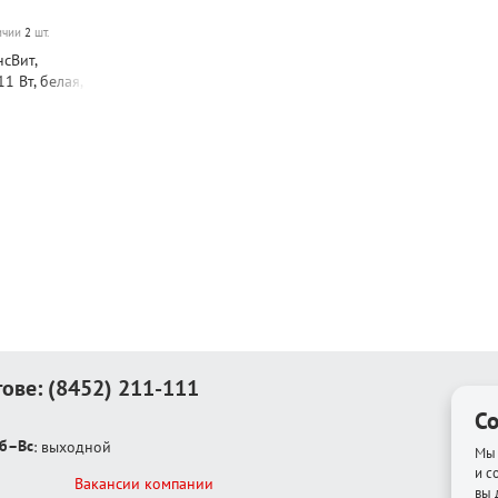
личии
2
шт.
сВит,
11 Вт, белая,
, лампа в
тове:
(8452) 211-111
Co
б–Вс
: выходной
Мы 
и с
Вакансии компании
вы 