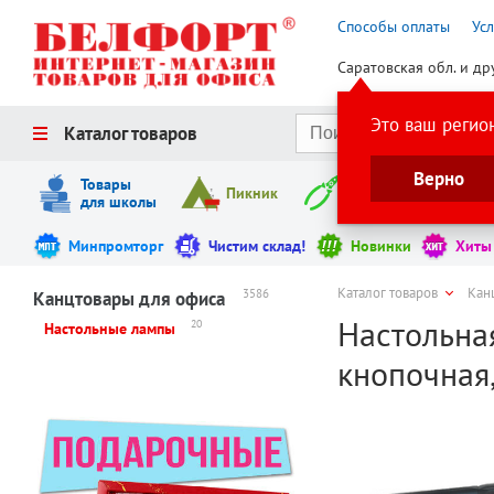
Способы оплаты
Ус
Саратовская обл. и др
Это ваш регио
Каталог товаров
Верно
Товары
Пикник
Инструменты
для школы
Минпромторг
Чистим склад!
Новинки
Хиты
Каталог товаров
Кан
3586
Канцтовары для офиса
Настольная
20
Настольные лампы
кнопочная,