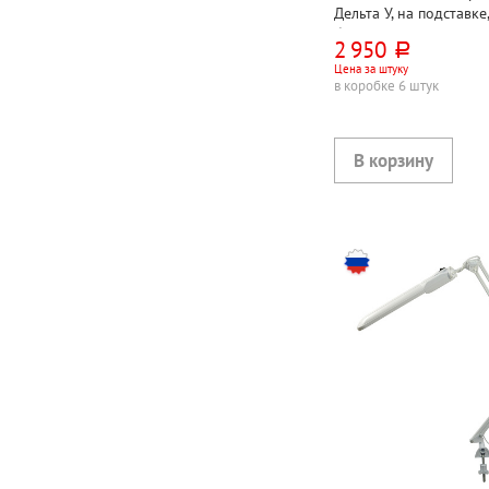
Дельта У, на подставке,
белый, 2G7, кнопочный
2 950
руб.
металл+пластик, лампа
Цена за штуку
комплекте
в коробке 6 штук