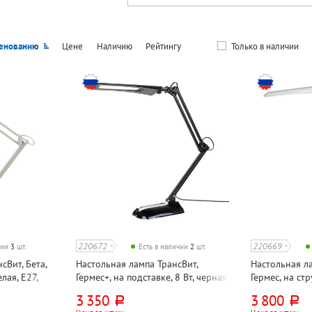
енованию
Цене
Наличию
Рейтингу
Только в наличии
220672
220669
чии
3
шт.
Есть в наличии
2
шт.
сВит, Бета,
Настольная лампа ТрансВит,
Настольная ла
лая, E27,
Гермес+, на подставке, 8 Вт, черная,
Гермес, на стр
светодиодная, сенсорная с
светодиодная,
3 350
3 800
руб.
руб.
диммером, металл