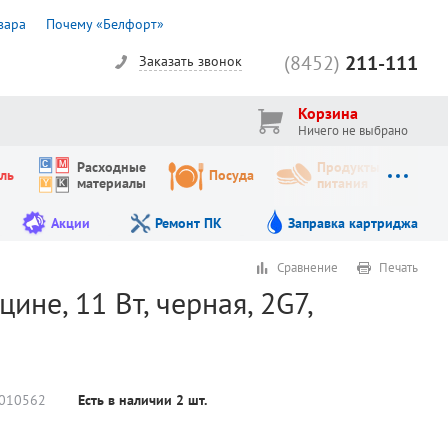
вара
Почему «Белфорт»
(8452)
211-111
Заказать звонок
Корзина
Ничего не выбрано
Расходные
Продукты
ль
Посуда
материалы
питания
Акции
Ремонт ПК
Заправка картриджа
Сравнение
Печать
ине, 11 Вт, черная, 2G7,
010562
Есть в наличии
2
шт.