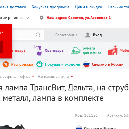
ловия доставки
Бонусная программа
Цены и скидки
Наличие то
угие регионы
Наш адрес: Саратов, ул. Аэропорт 1
н?
Регистрация
Вход
Бумага
Канцтовары
Хозтовары
Мебе
для офиса
Распродажа
Покупай и экономь
Сделано в России
цтовары для офиса
Настольные лампы
 лампа ТрансВит, Дельта, на струбц
 металл, лампа в комплекте
Код:
101125
Артикул:
53
Сделано в России