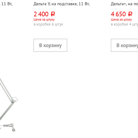
 11 Вт,
Дельта У, на подставке, 11 Вт,
Дельта+, на по
,
черная, 2G7, кнопочная,
2G7, кнопочна
2 400
4 650
руб.
руб.
 в
металл+пластик, лампа в
Цена за штуку
Цена за штуку
комплекте
в коробке 6 штук
в коробке 4 шт