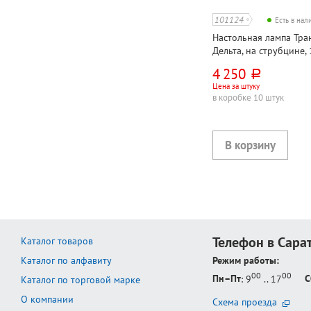
101124
Есть в на
Настольная лампа Тран
Дельта, на струбцине, 
2G7, кнопочная, металл
4 250
руб.
комплекте
Цена за штуку
в коробке 10 штук
Телефон в Сара
Каталог товаров
Каталог по алфавиту
Режим работы:
00
00
Пн–Пт
: 9
.. 17
С
Каталог по торговой марке
О компании
Схема проезда