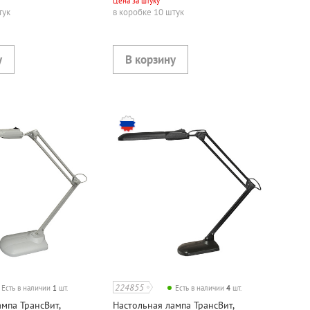
Цена за штуку
тук
в коробке 10 штук
224855
Есть в наличии
1
шт.
Есть в наличии
4
шт.
мпа ТрансВит,
Настольная лампа ТрансВит,