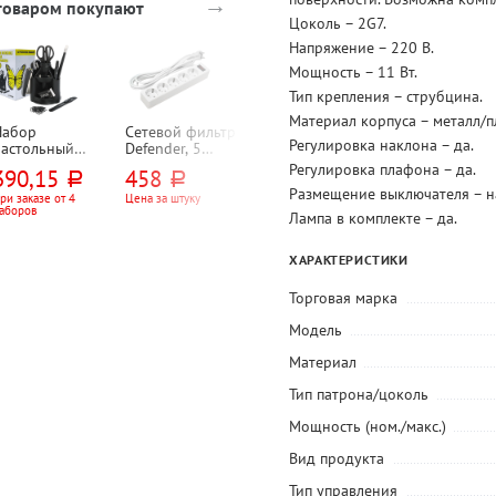
→
 товаром покупают
Цоколь – 2G7.
Напряжение – 220 В.
Мощность – 11 Вт.
-20%
Тип крепления – струбцина.
Материал корпуса – металл/п
Набор
Сетевой фильтр
Часы настенные
Калькулятор
Регулировка наклона – да.
настольный
Defender, 5
круглые, белые,
настольный
вращающийся
розеток, 3м,
30см*30см*3,5с
Uniel, UD-444,
Регулировка плафона – да.
390,15
458
920
563,20
руб.
руб.
руб.
руб.
olce Costo, 13
белый, 10А,
м, Тройка,
12-разряд.,
Размещение выключателя – н
редметов, 10
евровилка (CEE
пластик,
203мм*158мм*
ри заказе от 4
Цена за штуку
При заказе от 5 шт
1 150
руб.
аборов
тд., черный
7, 7)
механизм
0,5мм, черный,
Лампа в комплекте – да.
Цена за штуку
кварц., 1*AA,
двойное
батарейки в
питание
ХАРАКТЕРИСТИКИ
комплект не
входят
Торговая марка
Модель
Материал
Тип патрона/цоколь
Мощность (ном./макс.)
Вид продукта
Тип управления