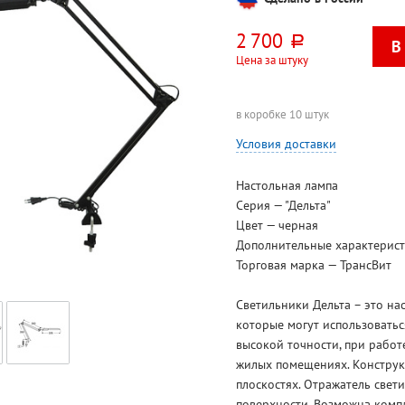
2 700
руб.
Цена за штуку
в коробке 10 штук
Условия доставки
Настольная лампа
Серия — "Дельта"
Цвет — черная
Дополнительные характерист
Торговая марка — ТрансВит
Светильники Дельта – это н
которые могут использоватьс
высокой точности, при работ
жилых помещениях. Конструкц
плоскостях. Отражатель све
поверхности. Возможна компл