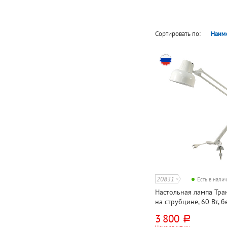
Сортировать по:
Наим
20831
Есть в нали
Настольная лампа Тран
на струбцине, 60 Вт, бе
кнопочная, металл
3 800
руб.