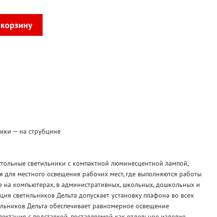
ики — на струбцине
астольные светильники с компактной люминесцентной лампой,
я для местного освещения рабочих мест, где выполняются работы
е на компьютерах, в административных, школьных, дошкольных и
ия светильников Дельта допускает установку плафона во всех
тильников Дельта обеспечивает равномерное освещение
ектация с подставкой, поставляемой как отдельное изделие.