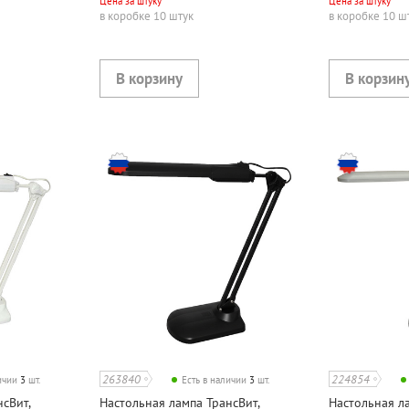
Цена за штуку
Цена за штуку
в коробке 10 штук
в коробке 10 ш
263840
224854
личии
3
шт.
Есть в наличии
3
шт.
сВит,
Настольная лампа ТрансВит,
Настольная ла