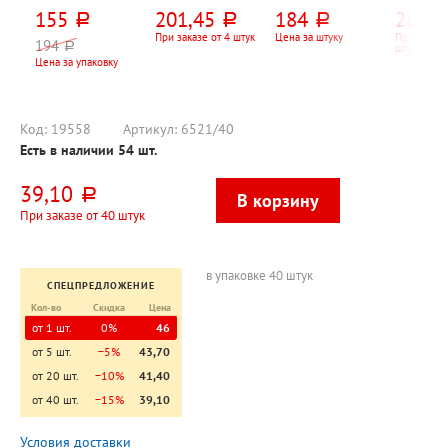
75мм, Stabilo,
"Профи",
17,5см*16,6см,
пластик,
155
201,45
184
26,35
руб.
руб.
руб.
"Высокополимер
пластик, черный,
офсет, Светоч,
deVENTE
ный (Hi-
13см*13см*9см,
"Леопард", 80л,
ассорти,
При заказе от 4 штук
Цена за штуку
При заказе
194
руб.
штук
Polymer)", 24шт
6 отд.
белый, 120г⁄м²,
49мм*2
Цена за упаковку
твердая
одно от
подложка
Код:
19558
Артикул:
6521/40
Есть в наличии
54
шт.
39,10
руб.
При заказе от 40 штук
в упаковке 40 штук
СПЕЦПРЕДЛОЖЕНИЕ
Кол-во
Скидка
Цена
от 1 шт.
0%
46
от 5 шт.
−5%
43,70
от 20 шт.
−10%
41,40
от 40 шт.
−15%
39,10
Условия доставки