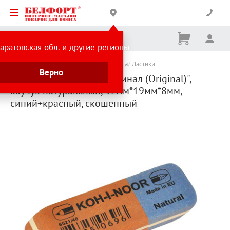
Корзина
Вх
Ничего
аратовская обл. и другие регионы
не
выбрано
Каталог товаров
Канцтовары для офиса
Ластики
Верно
Ластик Koh-I-Noor, "Оригинал (Original)",
каучук натуральный, 57мм*19мм*8мм,
синий+красный, скошенный