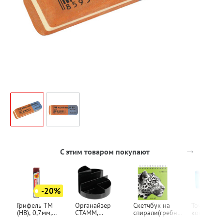
→
С этим товаром покупают
-20%
Грифель ТМ
Органайзер
Скетчбук на
Точилка
(HB), 0,7мм,
СТАММ,
спирали(гребне),
контейн