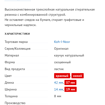
Высококачественная трехслойная натуральная стирательная
резинка с комбинированной структурой.
Не оставляет следов на бумаге, стирает графитовые и
чернильные надписи.
ХАРАКТЕРИСТИКИ
Торговая марка
Koh-I-Noor
Серия/Коллекция
Оригинал
Материал
каучук натуральный
Форма
скошенный
Вид продукта
ластик
Цвет
красный
,
синий
Длина
42 мм
,
57 мм
Ширина
14 мм
,
19 мм
Толщина
8 мм
Производство