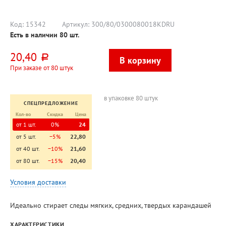
подложка
Код:
15342
Артикул:
300/80/0300080018KDRU
Есть в наличии
80
шт.
20,40
руб.
При заказе от 80 штук
в упаковке 80 штук
СПЕЦПРЕДЛОЖЕНИЕ
Кол-во
Скидка
Цена
от 1 шт.
0%
24
от 5 шт.
−5%
22,80
от 40 шт.
−10%
21,60
от 80 шт.
−15%
20,40
Условия доставки
Идеально стирает следы мягких, средних, твердых карандашей
ХАРАКТЕРИСТИКИ