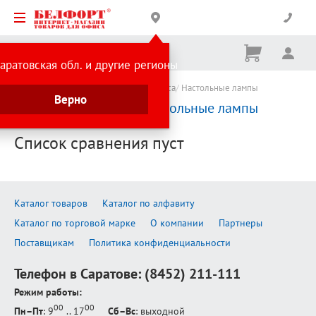
Корзина
Вх
Ничего
аратовская обл. и другие регионы
не
выбрано
Каталог товаров
Канцтовары для офиса
Настольные лампы
Верно
Сравнение товаров:
Настольные лампы
Список сравнения пуст
Каталог товаров
Каталог по алфавиту
Каталог по торговой марке
О компании
Партнеры
Поставщикам
Политика конфиденциальности
Телефон в Саратове:
(8452) 211-111
Режим работы:
00
00
Пн–Пт
: 9
.. 17
Сб–Вс
: выходной