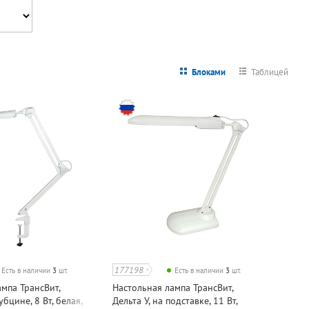
Блоками
Таблицей
177198
Есть в наличии
3
шт.
Есть в наличии
3
шт.
мпа ТрансВит,
Настольная лампа ТрансВит,
убцине, 8 Вт, белая,
Дельта У, на подставке, 11 Вт,