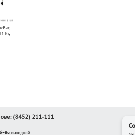
личии
2
шт.
сВит,
11 Вт,
, металл,
тове:
(8452) 211-111
Co
б–Вс
: выходной
Мы 