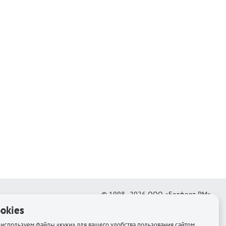
© 1998–2026
ООО «Белфорт-РМ»
okies
Создание интернет-магазина
—
Медиапродукт
используем файлы «куки» для вашего удобства пользования сайтом