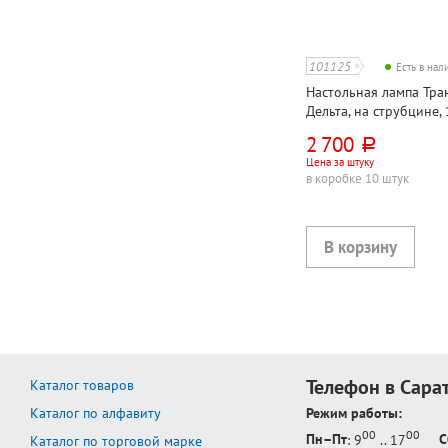
101125
Есть в на
Настольная лампа Тран
Дельта, на струбцине, 
черная, 2G7, кнопочная
2 700
руб.
лампа в комплекте
Цена за штуку
в коробке 10 штук
Телефон в Сара
Каталог товаров
Каталог по алфавиту
Режим работы:
00
00
Пн–Пт
: 9
.. 17
С
Каталог по торговой марке