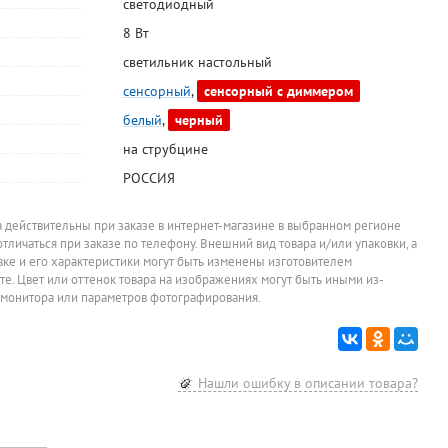
светодиодный
8 Вт
светильник настольный
сенсорный
,
сенсорный с диммером
Радиотелефон
Увлажнитель
Мышь
Клавиату
белый
,
черный
Panasonic, KX-
воздуха Royal
оптическая,
проводна
TG 2512 RUS,
Clima, ANTICA,
проводная,
Defender,
на струбцине
8 250
2 500
317
373
руб.
руб.
руб.
руб.
серебристый,
RUH-AN300,
Oklick, 147M,
Element H
РОССИЯ
АОН есть,
4.0E-GN
2000 точек на
USB, 107к
Цена за штуку
Цена за штуку
Цена за штуку
Цена за штук
р
справочник 50
дюйм (dpi), USB,
черная
номеров,
черная
дисплей есть,
а действительны при заказе в интернет-магазине в выбранном регионе
спикерфон есть,
отличаться при заказе по телефону. Внешний вид товара и/или упаковки, а
доп.трубка
овке и его характеристики могут быть изменены изготовителем
йте. Цвет или оттенок товара на изображениях могут быть иными из-
 монитора или параметров фотографирования.
Нашли ошибку в описании товара?