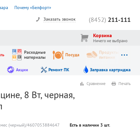
вара
Почему «Белфорт»
(8452)
211-111
Заказать звонок
Корзина
Ничего не выбрано
Расходные
Продукты
ль
Посуда
материалы
питания
Акции
Ремонт ПК
Заправка картриджа
Сравнение
Печать
ине, 8 Вт, черная,
л
рмес (черный)/4607053884647
Есть в наличии
3
шт.