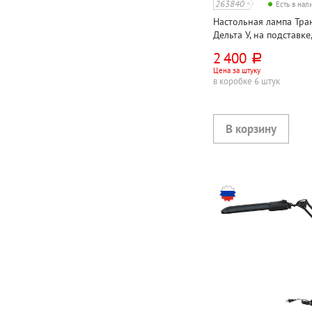
263840
Есть в на
Настольная лампа Тран
Дельта У, на подставке,
черная, 2G7, кнопочная
2 400
руб.
металл+пластик, лампа
Цена за штуку
комплекте
в коробке 6 штук