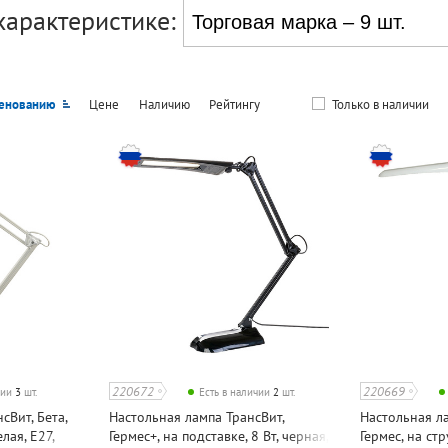
характеристике:
енованию
Цене
Наличию
Рейтингу
Только в наличии
220672
220669
чии
3
шт.
Есть в наличии
2
шт.
сВит, Бета,
Настольная лампа ТрансВит,
Настольная ла
лая, E27,
Гермес+, на подставке, 8 Вт, черная,
Гермес, на стр