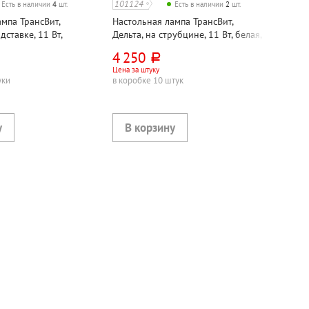
101124
Есть в наличии
4
шт.
Есть в наличии
2
шт.
мпа ТрансВит,
Настольная лампа ТрансВит,
дставке, 11 Вт,
Дельта, на струбцине, 11 Вт, белая,
кнопочная, металл
2G7, кнопочная, металл, лампа в
4 250
руб.
комплекте
Цена за штуку
уки
в коробке 10 штук