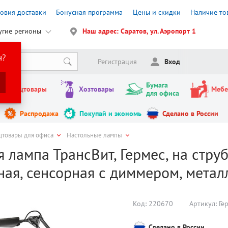
ловия доставки
Бонусная программа
Цены и скидки
Наличие то
угие регионы
Наш адрес: Саратов, ул. Аэропорт 1
н?
Регистрация
Вход
Бумага
Канцтовары
Хозтовары
Мебе
для офиса
Распродажа
Покупай и экономь
Сделано в России
цтовары для офиса
Настольные лампы
 лампа ТрансВит, Гермес, на струбц
ная, сенсорная с диммером, метал
Код:
220670
Артикул:
Ге
Сделано в России