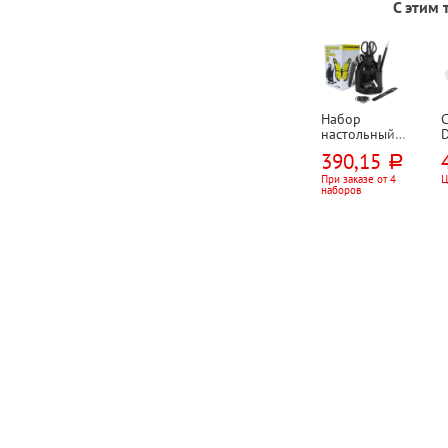
С этим
Набор
настольный
D
вращающийся
р
390,15
руб.
Dolce Costo, 13
б
предметов, 10
При заказе от 4
Ц
наборов
отд., черный
7