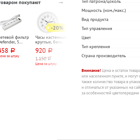
→
Тип патрона/цоколь
 товаром покупают
Мощность (ном./макс.)
Вид продукта
-20%
Тип управления
Сетевой фильтр
Часы настенные
Калькулятор
Телефон
Цвет
efender, 5
круглые, белые,
настольный
Panasonic, KX-
озеток, 3м,
30см*30см*3,5с
Uniel, UD-444,
TS 2350,
Тип крепления
458
920
563,20
2 450
руб.
руб.
руб.
руб.
елый, 10А,
м, Тройка,
12-разряд.,
черный,
Страна производитель
евровилка (CEE
пластик,
203мм*158мм*3
импульсный,
ена за штуку
При заказе от 5 штук
Цена за штуку
1 150
руб.
, 7)
механизм
0,5мм, черный,
тоновый набо
Цена за штуку
кварц., 1*AA,
двойное
батарейки в
питание
Внимание!
Цена и остаток товар
комплект не
или населенном пункте, и могут 
входят
также количество товара в упак
и отличаться от указанных на са
за особенностей цветопередачи