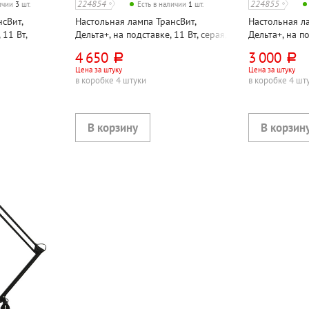
224854
224855
личии
3
шт.
Есть в наличии
1
шт.
сВит,
Настольная лампа ТрансВит,
Настольная ла
 11 Вт,
Дельта+, на подставке, 11 Вт, серая,
Дельта+, на по
,
2G7, кнопочная, металл
черная, 2G7, 
4 650
3 000
руб.
руб.
 в
Цена за штуку
Цена за штуку
в коробке 4 штуки
в коробке 4 шт