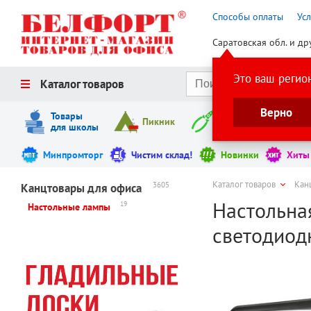
Способы оплаты
Ус
Саратовская обл. и др
Это ваш регио
Каталог товаров
Верно
Товары
Пикник
Инструменты
для школы
Минпромторг
Чистим склад!
Новинки
Хиты
Каталог товаров
Кан
3605
Канцтовары для офиса
Настольная
19
Настольные лампы
светодиод