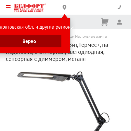
Корзина
Вх
Ничего
аратовская обл. и другие регионы
не
выбрано
Каталог товаров
Канцтовары для офиса
Настольные лампы
Верно
Настольная лампа ТрансВит, Гермес+, на
подставке, 8 Вт, черная, светодиодная,
сенсорная с диммером, металл