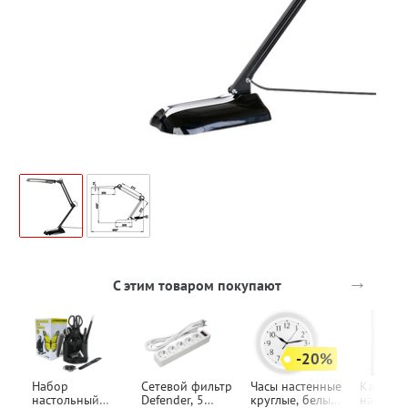
→
С этим товаром покупают
-20%
Набор
Сетевой фильтр
Часы настенные
Калькул
настольный
Defender, 5
круглые, белые,
настоль