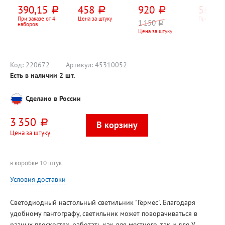
вращающийся
розеток, 3м,
30см*30см*3,5с
Uniel, U
390,15
458
920
563,2
руб.
руб.
руб.
Dolce Costo, 13
белый, 10А,
м, Тройка,
12-разря
предметов, 10
евровилка (CEE
пластик,
203мм*
При заказе от 4
Цена за штуку
При заказе
1 150
руб.
наборов
отд., черный
7, 7)
механизм
0,5мм, 
Цена за штуку
кварц., 1*AA,
двойно
батарейки в
питание
комплект не
входят
Код:
220672
Артикул:
45310052
Есть в наличии
2
шт.
Сделано в России
3 350
руб.
Цена за штуку
в коробке 10 штук
Условия доставки
Светодиодный настольный светильник "Гермес". Благодаря
удобному пантографу, светильник может поворачиваться в
разных плоскостях, работать как для местного, так и для У