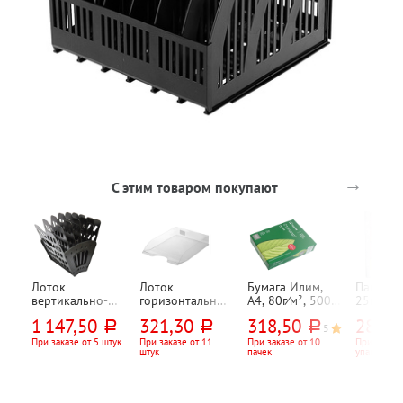
→
С этим товаром покупают
Лоток
Лоток
Бумага Илим,
Папка-ф
вертикально-
горизонтальный
А4, 80г⁄м², 500л,
25мкм, 
горизонтальный
, СТАММ,
марка C, CIE
Бюрокра
1 147,50
321,30
318,50
288,1
руб.
руб.
руб.
, веерный, 6
"Дельта",
146%
"Стандар
5
5
отд., 7-ми
315мм*250мм*6
глянцева
При заказе от 5 штук
При заказе от 11
При заказе от 10
При заказе
штук
пачек
упаковок
секционный,
0мм, пластик,
перфора
СТАММ,
прозрачный
100шт,
320мм*230мм*3
прозрач
15мм, пластик,