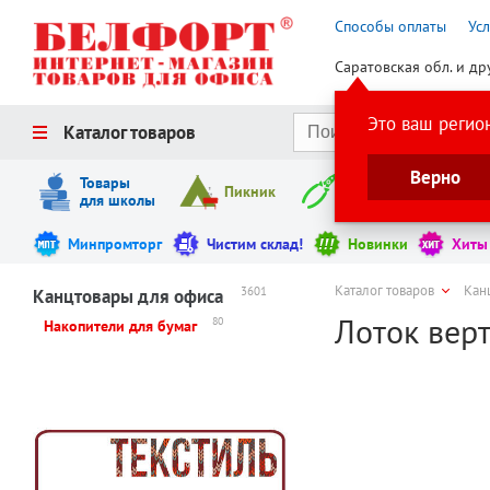
Способы оплаты
Ус
Саратовская обл. и др
Это ваш регио
Каталог товаров
Верно
Товары
Пикник
Инструменты
для школы
Минпромторг
Чистим склад!
Новинки
Хиты
Каталог товаров
Кан
3601
Канцтовары для офиса
Лоток верт
80
Накопители для бумаг