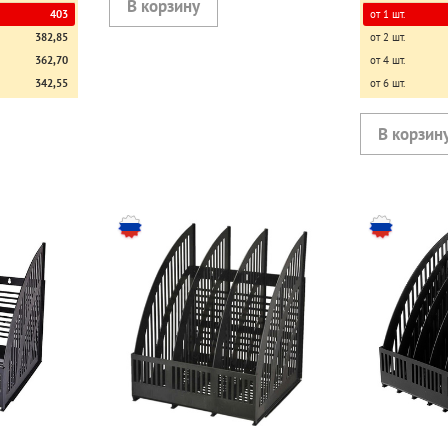
403
от 1 шт.
382,85
от 2 шт.
362,70
от 4 шт.
342,55
от 6 шт.