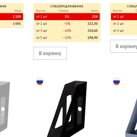
ЕНИЕ
СПЕЦПРЕДЛОЖЕНИЕ
СПЕЦ
Цена
Кол-во
Скидка
Цена
Кол-во
1 100
от 1 шт.
0%
234
от 1 шт.
1 045
от 2 шт.
−5%
222,30
от 2 шт.
от 3 шт.
−10%
210,60
от 5 шт.
от 5 шт.
−15%
198,90