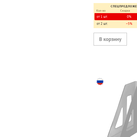
СПЕЦПРЕДЛОЖ
Кол-во
Скидка
от 1 шт.
0%
от 2 шт.
−5%