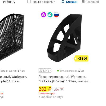
Рейтингу
Только в наличии
Блоками
Таблицей
-23%
238146
Есть в наличии
37
шт.
Есть в наличии
32
шт.
альный, Workmate,
Лоток вертикальный, Workmate,
ple)", 100мм,
"Ю-Сэйв (U-Save)", 100мм, пластик,
ый, сетчатый
черный
282
367
руб.
руб.
тук
Цена за штуку
тук
в коробке 12 штук