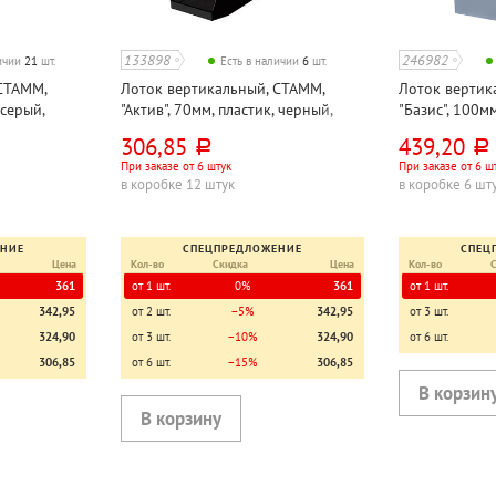
133898
246982
личии
21
шт.
Есть в наличии
6
шт.
СТАММ,
Лоток вертикальный, СТАММ,
Лоток вертик
 серый,
"Актив", 70мм, пластик, черный,
"Базис", 100мм
непрозрачный
непрозрачны
306,85
439,20
руб.
руб.
При заказе от 6 штук
При заказе от 6 ш
в коробке 12 штук
в коробке 6 шт
ЕНИЕ
СПЕЦПРЕДЛОЖЕНИЕ
СПЕЦ
Цена
Кол-во
Скидка
Цена
Кол-во
361
от 1 шт.
0%
361
от 1 шт.
342,95
от 2 шт.
−5%
342,95
от 3 шт.
324,90
от 3 шт.
−10%
324,90
от 6 шт.
306,85
от 6 шт.
−15%
306,85