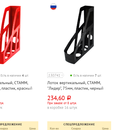
130741
Есть в наличии
4
шт.
Есть в наличии
7
шт.
альный, СТАММ,
Лоток вертикальный, СТАММ,
, пластик, красный
"Лидер", 75мм, пластик, черный
234,60
руб.
тук
При заказе от 8 штук
ук
в коробке 16 штук
ПРЕДЛОЖЕНИЕ
СПЕЦПРЕДЛОЖЕНИЕ
Скидка
Цена
Кол-во
Скидка
Цена