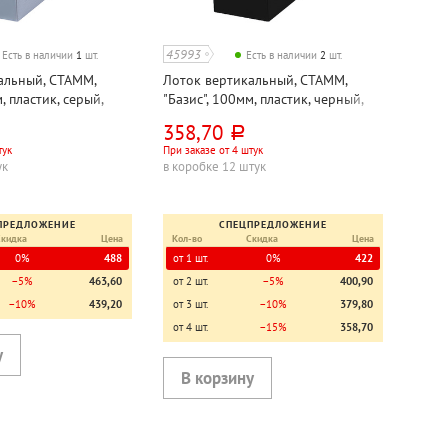
45993
Есть в наличии
1
шт.
Есть в наличии
2
шт.
альный, СТАММ,
Лоток вертикальный, СТАММ,
, пластик, серый,
"Базис", 100мм, пластик, черный,
й
непрозрачный
358,70
руб.
тук
При заказе от 4 штук
ук
в коробке 12 штук
ПРЕДЛОЖЕНИЕ
СПЕЦПРЕДЛОЖЕНИЕ
Скидка
Цена
Кол-во
Скидка
Цена
0%
488
от 1 шт.
0%
422
−5%
463,60
от 2 шт.
−5%
400,90
−10%
439,20
от 3 шт.
−10%
379,80
от 4 шт.
−15%
358,70