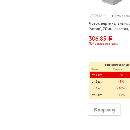
233802
Есть в на
Лоток вертикальный, 
"Актив", 70мм, пластик,
непрозрачный
306,85
руб.
При заказе от 6 штук
СПЕЦПРЕДЛОЖ
Кол-во
Скидка
от 1 шт.
0%
от 2 шт.
−5%
от 3 шт.
−10%
от 6 шт.
−15%