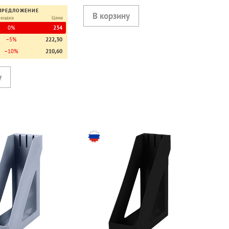
ПРЕДЛОЖЕНИЕ
Скидка
Цена
0%
234
−5%
222,30
−10%
210,60