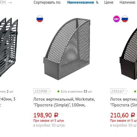
→
Ctrl
Сортировать по:
Наименованию
Цене
Наличию
235998
239167
личии
2
шт.
Есть в наличии
33
шт.
240мм, 3
Лоток вертикальный, Workmate,
Лоток вертик
с
"Простота (Simple)", 100мм,
"Простота (Sim
зрачный
пластик, серый, сетчатый
пластик, черн
198,90
210,60
руб.
руб.
При заказе от 5 штук
При заказе от 5 ш
в коробке 30 штук
в коробке 30 ш