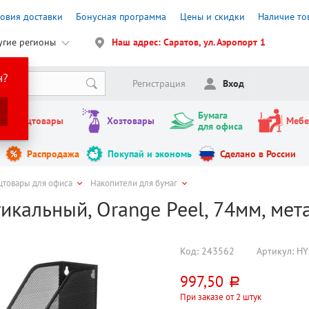
ловия доставки
Бонусная программа
Цены и скидки
Наличие то
угие регионы
Наш адрес: Саратов, ул. Аэропорт 1
н?
Регистрация
Вход
Бумага
Канцтовары
Хозтовары
Мебе
для офиса
Распродажа
Покупай и экономь
Сделано в России
цтовары для офиса
Накопители для бумаг
икальный, Orange Peel, 74мм, мет
Код:
243562
Артикул:
HY
997,50
руб.
При заказе от 2 штук