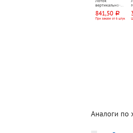
Лоток
вертикально-
горизонтальный
,
841,50
руб.
, веерный, 5
"
отд., 6-ти
При заказе от 6 штук
Ц
секционный,
5
СТАММ,
с
320мм*230мм*3
15мм, пластик,
черный
Аналоги по 