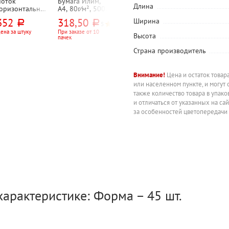
Лоток
Бумага Илим,
Папка-файл
Папка-уголок
Длина
горизонтальный
А4, 80г⁄м², 500л,
25мкм, А4+,
А4, 0,12мм,
 СТАММ,
марка C, CIE
Бюрократ,
пластик, Exper
352
318,50
288,15
14,45
Ширина
руб.
руб.
руб.
руб.
Респект",
146%
"Стандарт",
Complete,
5
5
350мм*272мм*6
глянцевая, с
"Классика
ена за штуку
При заказе от 10
При заказе от 20
При заказе от 20
Высота
пачек
упаковок
штук
мм, пластик,
перфорацией,
(Classic)", песок
етчатый,
100шт,
прозрачная,
Страна производитель
черный
прозрачная
зеленая
Внимание!
Цена и остаток товар
или населенном пункте, и могут 
также количество товара в упак
и отличаться от указанных на са
за особенностей цветопередачи
характеристике: Форма – 45 шт.