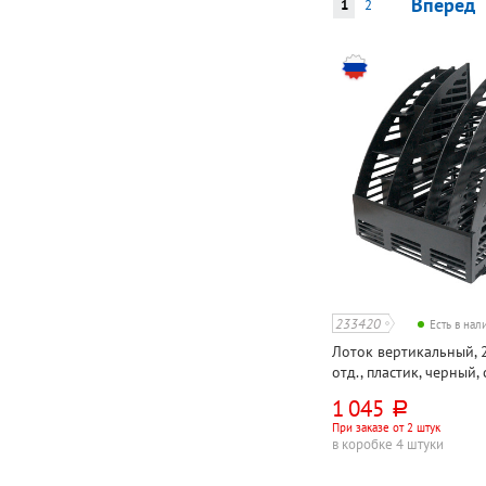
Вперед
1
2
233420
Есть в на
Лоток вертикальный, 
отд., пластик, черный, 
органайзером, непро
1 045
руб.
При заказе от 2 штук
в коробке 4 штуки