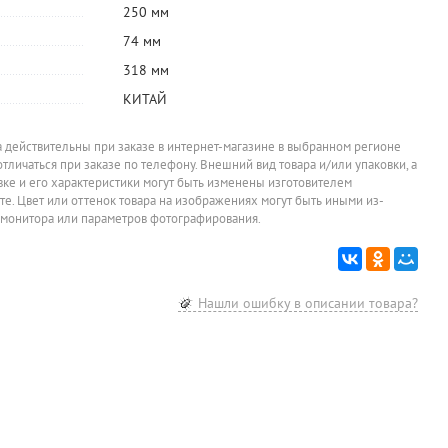
Набор
Органайзер
Папка на
Папка-
250 мм
настольный
СТАММ,
завязках А4,
скоросши
t
вращающийся
"Профи",
280г⁄м², картон
А4, 280г⁄м
390,15
201,45
21,25
15,60
74 мм
руб.
руб.
руб.
р
Dolce Costo, 13
пластик, черный,
немелованный,
картон
предметов, 10
13см*13см*9см,
белая, Dolce
немелова
При заказе от 4
При заказе от 4 штук
При заказе от 100
При заказе о
318 мм
наборов
штук
штук
,
отд., черный
6 отд.
Costo, ширина
белая, Do
корешка 25мм
Costo, ш
КИТАЙ
корешка 
а действительны при заказе в интернет-магазине в выбранном регионе
отличаться при заказе по телефону. Внешний вид товара и/или упаковки, а
овке и его характеристики могут быть изменены изготовителем
йте. Цвет или оттенок товара на изображениях могут быть иными из-
 монитора или параметров фотографирования.
Нашли ошибку в описании товара?