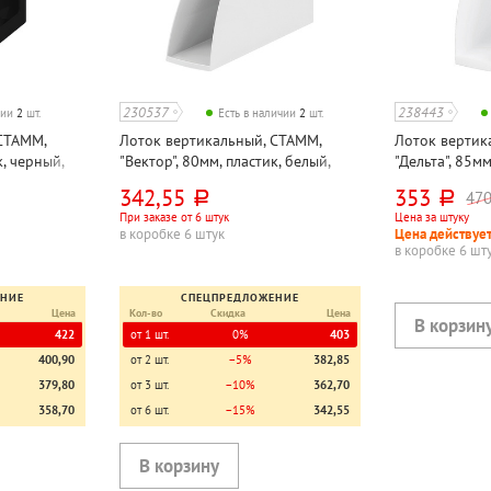
230537
238443
чии
2
шт.
Есть в наличии
2
шт.
СТАММ,
Лоток вертикальный, СТАММ,
Лоток вертик
к, черный,
"Вектор", 80мм, пластик, белый,
"Дельта", 85мм
непрозрачный
непрозрачны
342,55
353
47
руб.
руб.
При заказе от 6 штук
Цена за штуку
в коробке 6 штук
Цена действует
в коробке 6 шт
ЕНИЕ
СПЕЦПРЕДЛОЖЕНИЕ
Цена
Кол-во
Скидка
Цена
422
от 1 шт.
0%
403
400,90
от 2 шт.
−5%
382,85
379,80
от 3 шт.
−10%
362,70
358,70
от 6 шт.
−15%
342,55