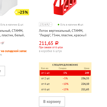
-25%
231692
Есть в наличии
1
шт.
Есть в наличии
4
шт.
альный, СТАММ,
Лоток вертикальный, СТАММ,
, пластик, белый,
"Лидер", 75мм, пластик, красный
й
211,65
0
руб.
руб.
При заказе от 6 штук
 на складской запас
в коробке 6 штук
ук
СПЕЦПРЕДЛОЖЕНИЕ
Кол-во
Скидка
Цена
от 1 шт.
0%
249
от 2 шт.
−5%
236,55
от 4 шт.
−10%
224,10
от 6 шт.
−15%
211,65