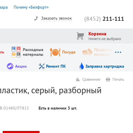
вара
Почему «Белфорт»
(8452)
211-111
Заказать звонок
Корзина
Ничего не выбрано
Расходные
Продукты
ль
Посуда
материалы
питания
Акции
Ремонт ПК
Заправка картриджа
Сравнение
Печать
пластик, серый, разборный
В-01480/ЛТ815
Есть в наличии
3
шт.