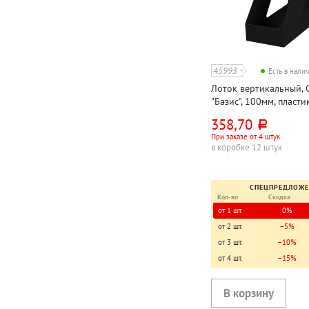
45993
Есть в нали
Лоток вертикальный, 
"Базис", 100мм, пласти
непрозрачный
358,70
руб.
При заказе от 4 штук
в коробке 12 штук
СПЕЦПРЕДЛОЖ
Кол-во
Скидка
от 1 шт.
0%
от 2 шт.
−5%
от 3 шт.
−10%
от 4 шт.
−15%