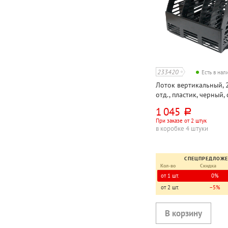
233420
Есть в на
Лоток вертикальный, 
отд., пластик, черный, 
органайзером, непро
1 045
руб.
При заказе от 2 штук
в коробке 4 штуки
СПЕЦПРЕДЛОЖ
Кол-во
Скидка
от 1 шт.
0%
от 2 шт.
−5%