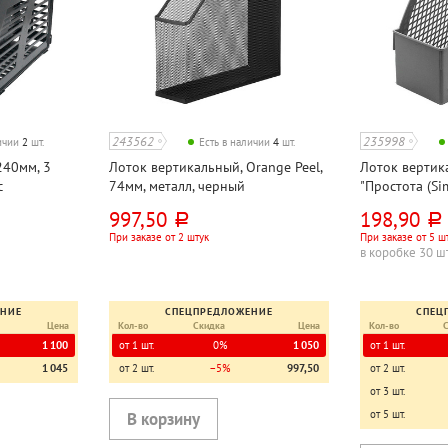
243562
235998
личии
2
шт.
Есть в наличии
4
шт.
240мм, 3
Лоток вертикальный, Orange Peel,
Лоток вертик
с
74мм, металл, черный
"Простота (Sim
зрачный
пластик, серы
997,50
198,90
руб.
руб.
При заказе от 2 штук
При заказе от 5 ш
в коробке 30 ш
ЕНИЕ
СПЕЦПРЕДЛОЖЕНИЕ
СПЕЦ
Цена
Кол-во
Скидка
Цена
Кол-во
1 100
от 1 шт.
0%
1 050
от 1 шт.
1 045
от 2 шт.
−5%
997,50
от 2 шт.
от 3 шт.
от 5 шт.