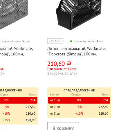
239167
Есть в наличии
33
шт.
Есть в наличии
34
шт.
альный, Workmate,
Лоток вертикальный, Workmate,
ple)", 100мм,
"Простота (Simple)", 100мм,
й, сетчатый
пластик, черный, сетчатый
210,60
руб.
тук
При заказе от 5 штук
тук
в коробке 30 штук
ПРЕДЛОЖЕНИЕ
СПЕЦПРЕДЛОЖЕНИЕ
Скидка
Цена
Кол-во
Скидка
Цена
0%
234
от 1 шт.
0%
234
−5%
222,30
от 2 шт.
−5%
222,30
−10%
210,60
от 5 шт.
−10%
210,60
−15%
198,90