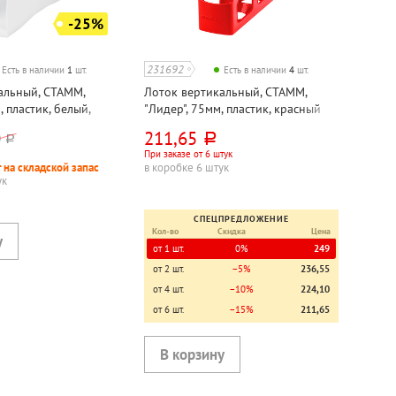
-25%
231692
Есть в наличии
1
шт.
Есть в наличии
4
шт.
альный, СТАММ,
Лоток вертикальный, СТАММ,
, пластик, белый,
"Лидер", 75мм, пластик, красный
й
211,65
0
руб.
руб.
При заказе от 6 штук
 на складской запас
в коробке 6 штук
ук
СПЕЦПРЕДЛОЖЕНИЕ
Кол-во
Скидка
Цена
от 1 шт.
0%
249
от 2 шт.
−5%
236,55
от 4 шт.
−10%
224,10
от 6 шт.
−15%
211,65