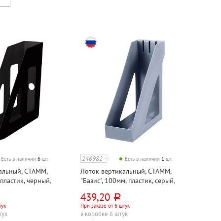
246982
Есть в наличии
6
шт.
Есть в наличии
1
шт.
альный, СТАММ,
Лоток вертикальный, СТАММ,
 пластик, черный,
"Базис", 100мм, пластик, серый,
й
непрозрачный
439,20
руб.
тук
При заказе от 6 штук
тук
в коробке 6 штук