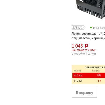
233420
Есть в на
Лоток вертикальный, 
отд., пластик, черный, 
органайзером, непро
1 045
руб.
При заказе от 2 штук
в коробке 4 штуки
СПЕЦПРЕДЛОЖ
Кол-во
Скидка
от 1 шт.
0%
от 2 шт.
−5%