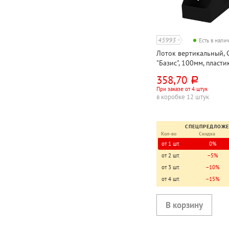
45993
Есть в нали
Лоток вертикальный, 
"Базис", 100мм, пласти
непрозрачный
358,70
руб.
При заказе от 4 штук
в коробке 12 штук
СПЕЦПРЕДЛОЖ
Кол-во
Скидка
от 1 шт.
0%
от 2 шт.
−5%
от 3 шт.
−10%
от 4 шт.
−15%