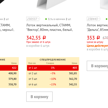
230537
238443
чии
2
шт.
Есть в наличии
2
шт.
СТАММ,
Лоток вертикальный, СТАММ,
Лоток вертик
к, черный,
"Вектор", 80мм, пластик, белый,
"Дельта", 85мм
непрозрачный
непрозрачны
342,55
353
47
руб.
руб.
При заказе от 6 штук
Цена за штуку
в коробке 6 штук
Цена действует
в коробке 6 шт
ЕНИЕ
СПЕЦПРЕДЛОЖЕНИЕ
Цена
Кол-во
Скидка
Цена
422
от 1 шт.
0%
403
400,90
от 2 шт.
−5%
382,85
379,80
от 3 шт.
−10%
362,70
358,70
от 6 шт.
−15%
342,55