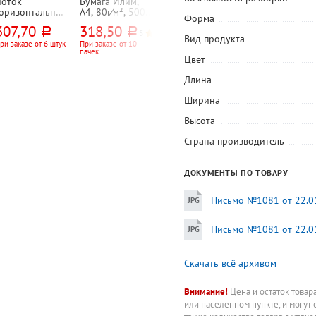
Лоток
Бумага Илим,
Папка-файл
Папка-уголок
горизонтальный
А4, 80г⁄м², 500л,
25мкм, А4+,
А4, 0,12мм,
Форма
 СТАММ,
марка C, CIE
Бюрократ,
пластик, Exper
307,70
318,50
288,15
14,45
руб.
руб.
руб.
руб.
Фаворит",
146%
"Стандарт",
Complete,
5
5
Вид продукта
345мм*255мм*6
глянцевая, с
"Классика
ри заказе от 6 штук
При заказе от 10
При заказе от 20
При заказе от 20
пачек
упаковок
штук
мм, пластик,
перфорацией,
(Classic)", песок
Цвет
мятный,
100шт,
прозрачная,
непрозрачный
прозрачная
зеленая
Длина
Ширина
Высота
Страна производитель
ДОКУМЕНТЫ ПО ТОВАРУ
Письмо №1081 от 22.01
Письмо №1081 от 22.01
Скачать всё архивом
Внимание!
Цена и остаток товар
или населенном пункте, и могут 