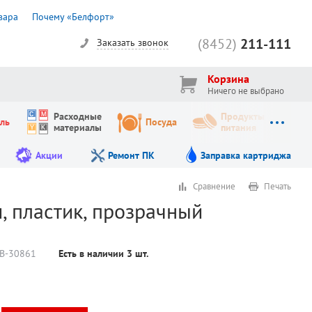
вара
Почему «Белфорт»
(8452)
211-111
Заказать звонок
Корзина
Ничего не выбрано
Расходные
Продукты
ль
Посуда
материалы
питания
Акции
Ремонт ПК
Заправка картриджа
Сравнение
Печать
, пластик, прозрачный
В-30861
Есть в наличии
3
шт.