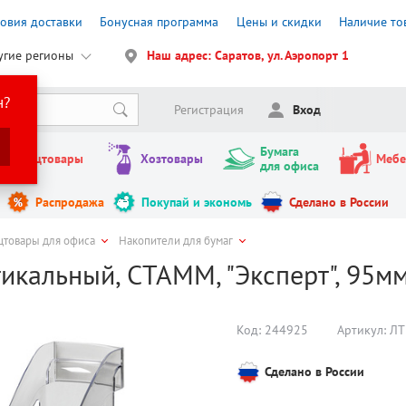
ловия доставки
Бонусная программа
Цены и скидки
Наличие то
угие регионы
Наш адрес: Саратов, ул. Аэропорт 1
н?
Регистрация
Вход
Бумага
Канцтовары
Хозтовары
Мебе
для офиса
Распродажа
Покупай и экономь
Сделано в России
цтовары для офиса
Накопители для бумаг
икальный, СТАММ, "Эксперт", 95мм
Код:
244925
Артикул:
ЛТ
Сделано в России