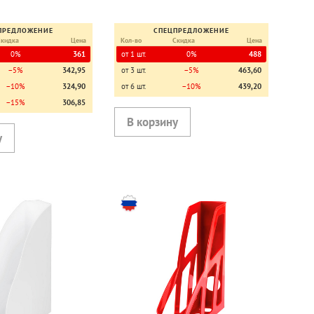
ПРЕДЛОЖЕНИЕ
СПЕЦПРЕДЛОЖЕНИЕ
Скидка
Цена
Кол-во
Скидка
Цена
0%
361
от 1 шт.
0%
488
−5%
342,95
от 3 шт.
−5%
463,60
−10%
324,90
от 6 шт.
−10%
439,20
−15%
306,85