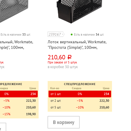
239167
Есть в наличии
33
шт.
Есть в наличии
34
шт.
альный, Workmate,
Лоток вертикальный, Workmate,
ple)", 100мм,
"Простота (Simple)", 100мм,
й, сетчатый
пластик, черный, сетчатый
210,60
руб.
тук
При заказе от 5 штук
тук
в коробке 30 штук
ПРЕДЛОЖЕНИЕ
СПЕЦПРЕДЛОЖЕНИЕ
Скидка
Цена
Кол-во
Скидка
Цена
0%
234
от 1 шт.
0%
234
−5%
222,30
от 2 шт.
−5%
222,30
−10%
210,60
от 5 шт.
−10%
210,60
−15%
198,90