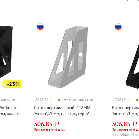
-23%
233802
133898
личии
32
шт.
Есть в наличии
21
шт.
Workmate,
Лоток вертикальный, СТАММ,
Лоток вертик
мм, пластик,
"Актив", 70мм, пластик, серый,
"Актив", 70мм,
непрозрачный
непрозрачны
306,85
306,85
руб.
руб.
При заказе от 6 штук
При заказе от 6 ш
в коробке 12 ш