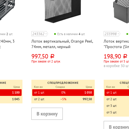
243562
235998
личии
2
шт.
Есть в наличии
4
шт.
240мм, 3
Лоток вертикальный, Orange Peel,
Лоток вертик
с
74мм, металл, черный
"Простота (Sim
зрачный
пластик, серы
997,50
198,90
руб.
руб.
При заказе от 2 штук
При заказе от 5 ш
в коробке 30 ш
ЕНИЕ
СПЕЦПРЕДЛОЖЕНИЕ
СПЕЦ
Цена
Кол-во
Скидка
Цена
Кол-во
1 100
от 1 шт.
0%
1 050
от 1 шт.
1 045
от 2 шт.
−5%
997,50
от 2 шт.
от 3 шт.
от 5 шт.