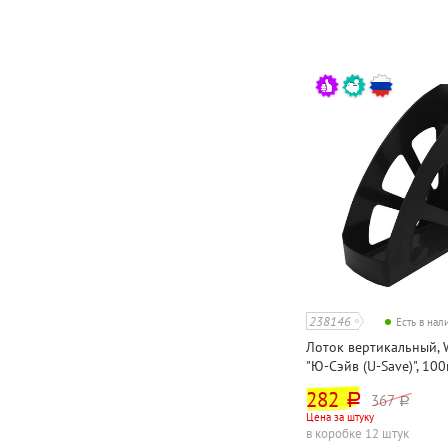
238146
Есть в на
Лоток вертикальный, 
"Ю-Сэйв (U-Save)", 100
черный
282
367
руб.
руб.
Цена за штуку
в коробке 12 штук