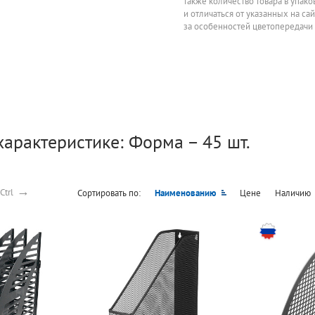
также количество товара в упак
и отличаться от указанных на са
за особенностей цветопередачи
характеристике: Форма – 45 шт.
→
Ctrl
Сортировать по:
Наименованию
Цене
Наличию