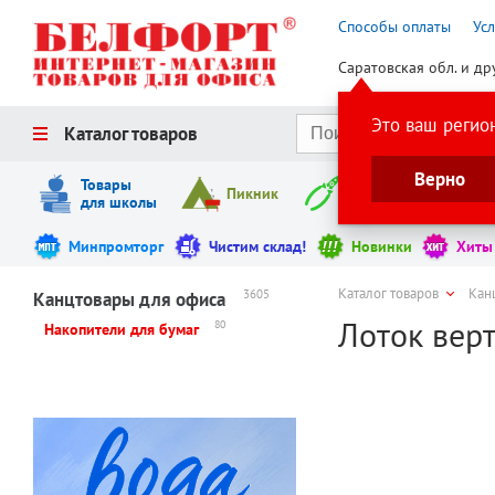
Способы оплаты
Ус
Саратовская обл. и др
Это ваш регио
Каталог товаров
Верно
Товары
Пикник
Инструменты
для школы
Минпромторг
Чистим склад!
Новинки
Хиты
Каталог товаров
Кан
3605
Канцтовары для офиса
Лоток верт
80
Накопители для бумаг