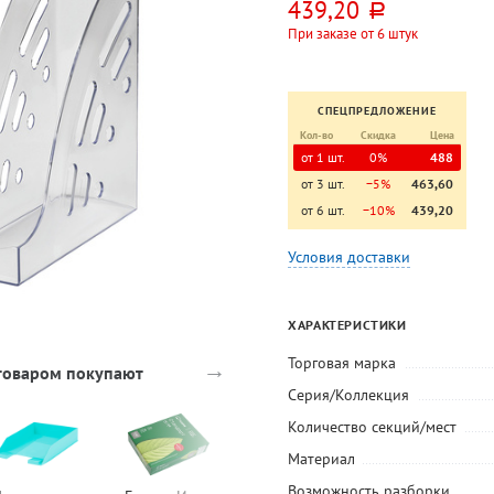
439,20
руб.
При заказе от 6 штук
СПЕЦПРЕДЛОЖЕНИЕ
Кол-во
Скидка
Цена
от 1 шт.
0%
488
от 3 шт.
−5%
463,60
от 6 шт.
−10%
439,20
Условия доставки
ХАРАКТЕРИСТИКИ
Торговая марка
→
 товаром покупают
Серия/Коллекция
Количество секций/мест
Материал
Возможность разборки