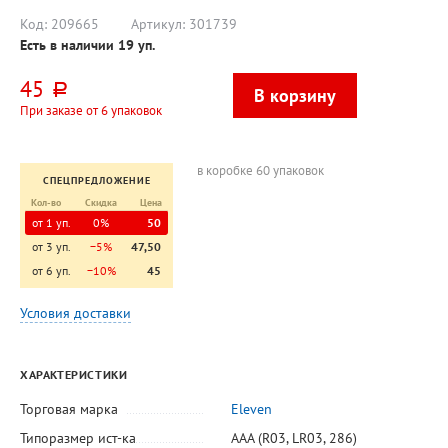
Код:
209665
Артикул:
301739
Есть в наличии
19
уп.
45
руб.
При заказе от 6 упаковок
в коробке 60 упаковок
СПЕЦПРЕДЛОЖЕНИЕ
Кол-во
Скидка
Цена
от 1 уп.
0%
50
от 3 уп.
−5%
47,50
от 6 уп.
−10%
45
Условия доставки
ХАРАКТЕРИСТИКИ
Торговая марка
Eleven
Типоразмер ист-ка
AAA (R03, LR03, 286)