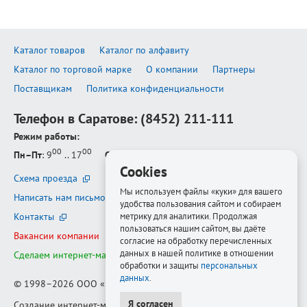
Каталог товаров
Каталог по алфавиту
Каталог по торговой марке
О компании
Партнеры
Поставщикам
Политика конфиденциальности
Телефон в Саратове:
(8452) 211-111
Режим работы:
00
00
Пн–Пт
: 9
.. 17
Сб–Вс
: выходной
Cookies
Схема проезда
Мы используем файлы «куки» для вашего
Написать нам письмо
удобства пользования сайтом и собираем
Контакты
метрику для аналитики. Продолжая
пользоваться нашим сайтом, вы даёте
Вакансии компании
согласие на обработку перечисленных
данных в нашей политике в отношении
Сделаем интернет-магазин ещё лучше
обработки и защиты
персональных
данных
.
© 1998–2026
ООО «Белфорт-РМ»
Я согласен
Создание интернет-магазина
—
Медиапродукт