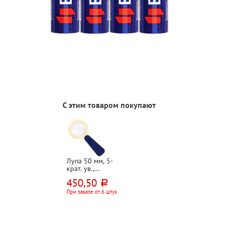
С этим товаром покупают
Лупа 50 мм, 5-
крат. ув.,
OfficeSpace, с
450,50
руб.
подсветкой,
пластик,
При заказе от 6 штук
батарейки в
комплект не
входят