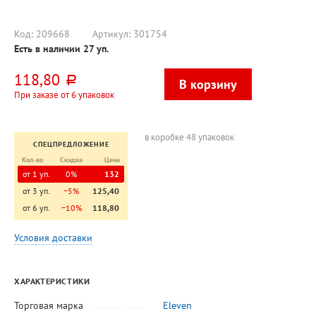
входят
Код:
209668
Артикул:
301754
Есть в наличии
27
уп.
118,80
руб.
При заказе от 6 упаковок
в коробке 48 упаковок
СПЕЦПРЕДЛОЖЕНИЕ
Кол-во
Скидка
Цена
от 1 уп.
0%
132
от 3 уп.
−5%
125,40
от 6 уп.
−10%
118,80
Условия доставки
ХАРАКТЕРИСТИКИ
Торговая марка
Eleven