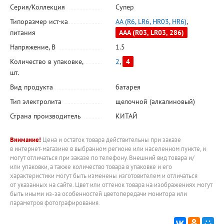
Серия/Коллекция
Супер
Типоразмер ист-ка
AA (R6, LR6, HR03, HR6)
,
питания
AAA (R03, LR03, 286)
Напряжение, В
1.5
Количество в упаковке,
2
,
4
шт.
Вид продукта
батарея
Тип электролита
щелочной (алкалиновый)
Страна производитель
КИТАЙ
Внимание!
Цена и остаток товара действительны при заказе
в интернет-магазине в выбранном регионе или населенном пункте, и
могут отличаться при заказе по телефону. Внешний вид товара и/
или упаковки, а также количество товара в упаковке и его
характеристики могут быть изменены изготовителем и отличаться
от указанных на сайте. Цвет или оттенок товара на изображениях могут
быть иными из-за особенностей цветопередачи монитора или
параметров фотографирования.