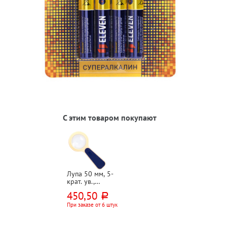
С этим товаром покупают
Лупа 50 мм, 5-
крат. ув.,
OfficeSpace, с
450,50
руб.
подсветкой,
пластик,
При заказе от 6 штук
батарейки в
комплект не