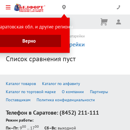
Корзина
Вх
Ничего
аратовская обл. и другие регионы
не
выбрано
Каталог товаров
Элементы питания
Батарейки
Верно
Сравнение товаров:
Батарейки
Список сравнения пуст
Каталог товаров
Каталог по алфавиту
Каталог по торговой марке
О компании
Партнеры
Поставщикам
Политика конфиденциальности
Телефон в Саратове:
(8452) 211-111
Режим работы:
00
00
Пн–Пт
: 9
.. 17
Сб–Вс
: выходной