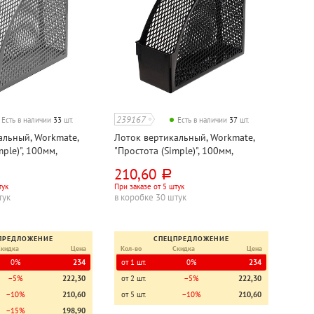
239167
Есть в наличии
33
шт.
Есть в наличии
37
шт.
альный, Workmate,
Лоток вертикальный, Workmate,
ple)", 100мм,
"Простота (Simple)", 100мм,
й, сетчатый
пластик, черный, сетчатый
210,60
руб.
тук
При заказе от 5 штук
тук
в коробке 30 штук
ПРЕДЛОЖЕНИЕ
СПЕЦПРЕДЛОЖЕНИЕ
Скидка
Цена
Кол-во
Скидка
Цена
0%
234
от 1 шт.
0%
234
−5%
222,30
от 2 шт.
−5%
222,30
−10%
210,60
от 5 шт.
−10%
210,60
−15%
198,90