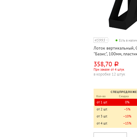
45993
Есть в нали
Лоток вертикальный, 
"Базис", 100мм, пласти
непрозрачный
358,70
руб.
При заказе от 4 штук
в коробке 12 штук
СПЕЦПРЕДЛОЖ
Кол-во
Скидка
от 1 шт.
0%
от 2 шт.
−5%
от 3 шт.
−10%
от 4 шт.
−15%