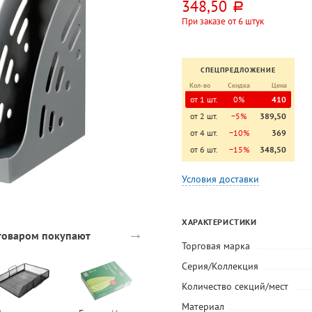
348,50
руб.
При заказе от 6 штук
СПЕЦПРЕДЛОЖЕНИЕ
Кол-во
Скидка
Цена
от 1 шт.
0%
410
от 2 шт.
−5%
389,50
от 4 шт.
−10%
369
от 6 шт.
−15%
348,50
Условия доставки
ХАРАКТЕРИСТИКИ
→
 товаром покупают
Торговая марка
Серия/Коллекция
Количество секций/мест
Материал