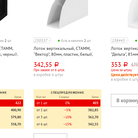
230537
238443
чии
2
шт.
Есть в наличии
2
шт.
СТАММ,
Лоток вертикальный, СТАММ,
Лоток вертик
к, черный,
"Вектор", 80мм, пластик, белый,
"Дельта", 85мм
непрозрачный
непрозрачны
342,55
353
47
руб.
руб.
При заказе от 6 штук
Цена за штуку
в коробке 6 штук
Цена действует
в коробке 6 шт
ЕНИЕ
СПЕЦПРЕДЛОЖЕНИЕ
Цена
Кол-во
Скидка
Цена
422
от 1 шт.
0%
403
400,90
от 2 шт.
−5%
382,85
379,80
от 3 шт.
−10%
362,70
358,70
от 6 шт.
−15%
342,55