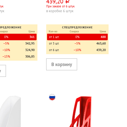
439,20
руб.
тук
При заказе от 6 штук
тук
в коробке 6 штук
ПРЕДЛОЖЕНИЕ
СПЕЦПРЕДЛОЖЕНИЕ
Скидка
Цена
Кол-во
Скидка
Цена
0%
361
от 1 шт.
0%
488
−5%
342,95
от 3 шт.
−5%
463,60
−10%
324,90
от 6 шт.
−10%
439,20
−15%
306,85