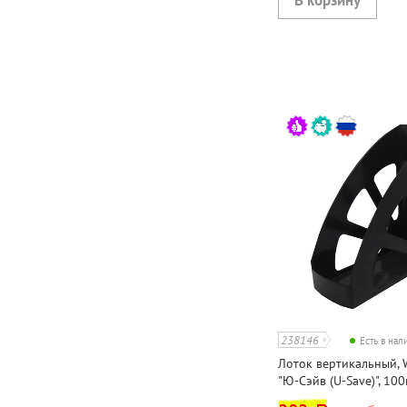
238146
Есть в на
Лоток вертикальный, 
"Ю-Сэйв (U-Save)", 100
черный