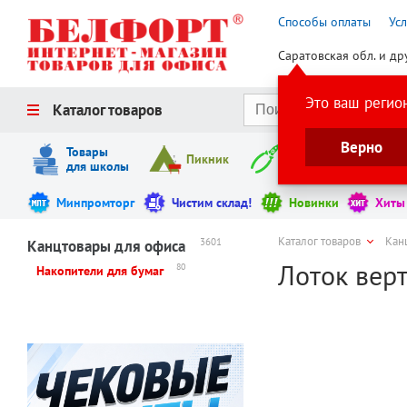
Способы оплаты
Ус
Саратовская обл. и др
Это ваш регио
Каталог товаров
Верно
Товары
Пикник
Инструменты
для школы
Минпромторг
Чистим склад!
Новинки
Хиты
Каталог товаров
Кан
3601
Канцтовары для офиса
Лоток верт
80
Накопители для бумаг