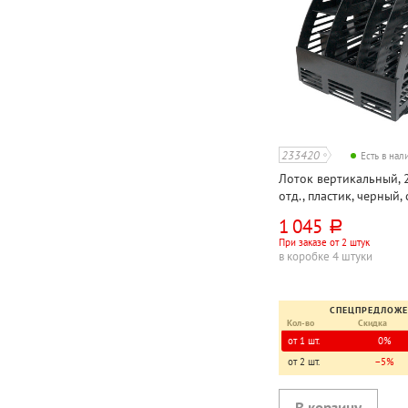
233420
Есть в на
Лоток вертикальный, 
отд., пластик, черный, 
органайзером, непро
1 045
руб.
При заказе от 2 штук
в коробке 4 штуки
СПЕЦПРЕДЛОЖ
Кол-во
Скидка
от 1 шт.
0%
от 2 шт.
−5%