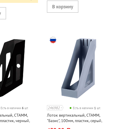
246982
Есть в наличии
6
шт.
Есть в наличии
1
шт.
альный, СТАММ,
Лоток вертикальный, СТАММ,
 пластик, черный,
"Базис", 100мм, пластик, серый,
й
непрозрачный