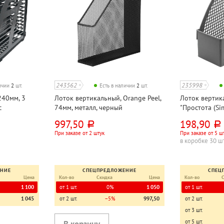
243562
235998
личии
2
шт.
Есть в наличии
2
шт.
240мм, 3
Лоток вертикальный, Orange Peel,
Лоток вертик
с
74мм, металл, черный
"Простота (Sim
зрачный
пластик, серы
997,50
198,90
руб.
руб.
При заказе от 2 штук
При заказе от 5 ш
в коробке 30 ш
ЕНИЕ
СПЕЦПРЕДЛОЖЕНИЕ
СПЕЦ
Цена
Кол-во
Скидка
Цена
Кол-во
1 100
от 1 шт.
0%
1 050
от 1 шт.
1 045
от 2 шт.
−5%
997,50
от 2 шт.
от 3 шт.
от 5 шт.