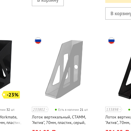
-23%
233802
133898
личии
32
шт.
Есть в наличии
21
шт.
Workmate,
Лоток вертикальный, СТАММ,
Лоток вертик
мм, пластик,
"Актив", 70мм, пластик, серый,
"Актив", 70мм,
непрозрачный
непрозрачны