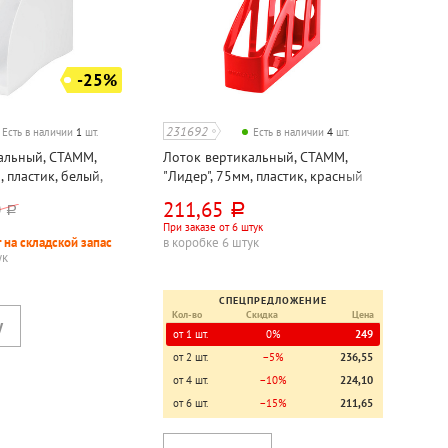
-25%
231692
Есть в наличии
1
шт.
Есть в наличии
4
шт.
альный, СТАММ,
Лоток вертикальный, СТАММ,
, пластик, белый,
"Лидер", 75мм, пластик, красный
й
211,65
0
руб.
руб.
При заказе от 6 штук
 на складской запас
в коробке 6 штук
ук
СПЕЦПРЕДЛОЖЕНИЕ
Кол-во
Скидка
Цена
от 1 шт.
0%
249
от 2 шт.
−5%
236,55
от 4 шт.
−10%
224,10
от 6 шт.
−15%
211,65