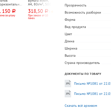
Лоток
Бумага Илим,
Папка-файл
Папка-уголок
горизонтальный
А4, 80г⁄м², 500л,
25мкм, А4+,
А4, 0,12мм,
Прозрачность
 Orange Peel,
марка C, CIE
Бюрократ,
пластик, Exper
1 150
318,50
288,15
14,45
руб.
руб.
руб.
руб.
340мм*280мм*7
146%
"Стандарт",
Complete,
5
5
Возможность разборки
мм, металл,
глянцевая, с
"Классика
ена за штуку
При заказе от 10
При заказе от 20
При заказе от 20
пачек
упаковок
штук
черный
перфорацией,
(Classic)", песок
Форма
100шт,
прозрачная,
прозрачная
зеленая
Вид продукта
Цвет
Длина
Ширина
Высота
Страна производитель
ДОКУМЕНТЫ ПО ТОВАРУ
Письмо №1081 от 22.01
Письмо №1081 от 22.01
Скачать всё архивом