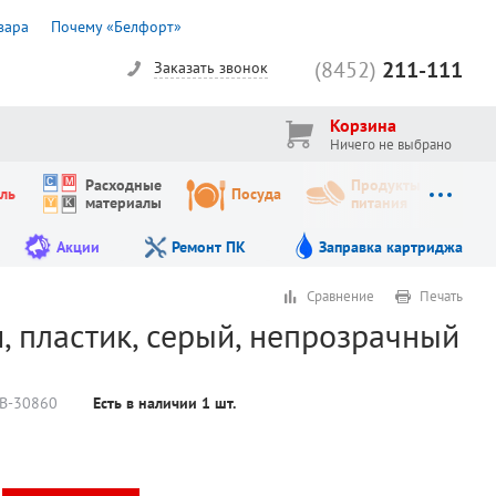
вара
Почему «Белфорт»
(8452)
211-111
Заказать звонок
Корзина
Ничего не выбрано
Расходные
Продукты
ль
Посуда
материалы
питания
Акции
Ремонт ПК
Заправка картриджа
Сравнение
Печать
, пластик, серый, непрозрачный
В-30860
Есть в наличии
1
шт.