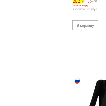
282
367
руб.
руб.
Цена за штуку
в коробке 12 штук