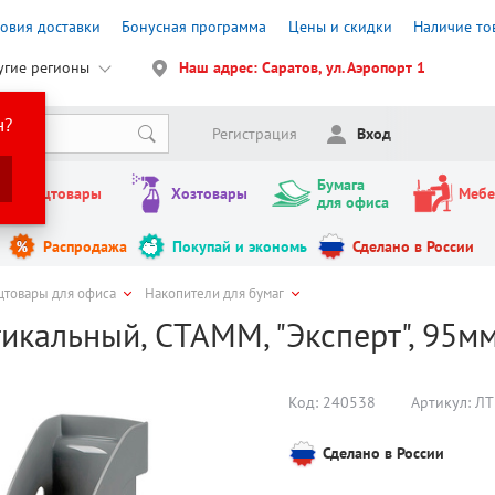
ловия доставки
Бонусная программа
Цены и скидки
Наличие то
угие регионы
Наш адрес: Саратов, ул. Аэропорт 1
н?
Регистрация
Вход
Бумага
Канцтовары
Хозтовары
Мебе
для офиса
Распродажа
Покупай и экономь
Сделано в России
цтовары для офиса
Накопители для бумаг
икальный, СТАММ, "Эксперт", 95мм
Код:
240538
Артикул:
ЛТ
Сделано в России