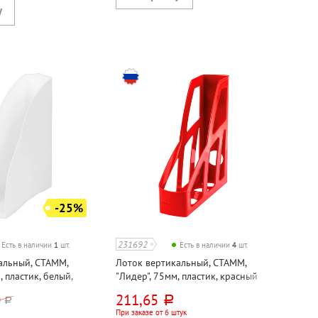
-25%
231692
Есть в наличии
1
шт.
Есть в наличии
4
шт.
альный, СТАММ,
Лоток вертикальный, СТАММ,
, пластик, белый,
"Лидер", 75мм, пластик, красный
й
211,65
0
руб.
руб.
При заказе от 6 штук