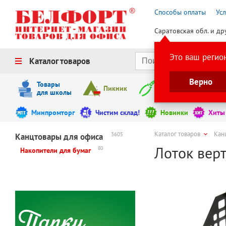
Способы оплаты
Ус
Саратовская обл. и др
Это ваш регио
Каталог товаров
Верно
Товары
Пикник
Инструменты
для школы
Минпромторг
Чистим склад!
Новинки
Хиты
Каталог товаров
Кан
3605
Канцтовары для офиса
Лоток верт
80
Накопители для бумаг