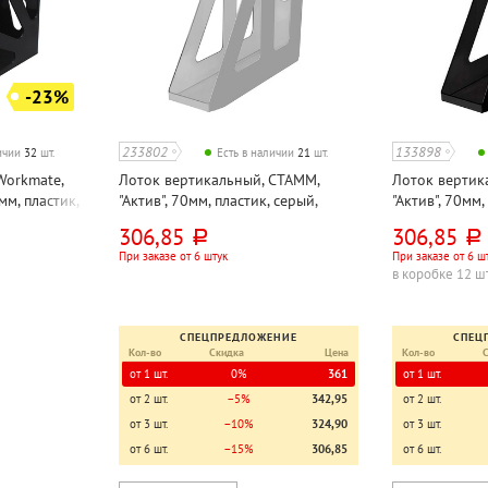
-23%
233802
133898
личии
32
шт.
Есть в наличии
21
шт.
Workmate,
Лоток вертикальный, СТАММ,
Лоток вертик
мм, пластик,
"Актив", 70мм, пластик, серый,
"Актив", 70мм,
непрозрачный
непрозрачны
306,85
306,85
руб.
руб.
При заказе от 6 штук
При заказе от 6 ш
в коробке 12 ш
СПЕЦПРЕДЛОЖЕНИЕ
СПЕЦ
Кол-во
Скидка
Цена
Кол-во
от 1 шт.
0%
361
от 1 шт.
от 2 шт.
−5%
342,95
от 2 шт.
от 3 шт.
−10%
324,90
от 3 шт.
от 6 шт.
−15%
306,85
от 6 шт.