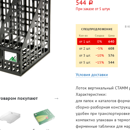
544
руб.
При заказе от 5 штук
в 
СПЕЦПРЕДЛОЖЕНИЕ
Кол-во
Скидка
Цена
от 1 шт.
0%
640
от 2 шт.
−5%
608
от 3 шт.
−10%
576
от 5 шт.
−15%
544
Условия доставки
Лоток вертикальный СТАММ 
Характеристики:
→
 товаром покупают
для папок и каталогов форма
сборно-разборная конструк
удобен при транспортировке
компактно упакован в термо
фирменные таблички для ма