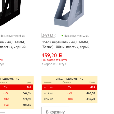
246982
Есть в наличии
6
шт.
Есть в наличии
1
шт.
альный, СТАММ,
Лоток вертикальный, СТАММ,
 пластик, черный,
"Базис", 100мм, пластик, серый,
й
непрозрачный
439,20
руб.
тук
При заказе от 6 штук
тук
в коробке 6 штук
ПРЕДЛОЖЕНИЕ
СПЕЦПРЕДЛОЖЕНИЕ
Скидка
Цена
Кол-во
Скидка
Цена
0%
361
от 1 шт.
0%
488
−5%
342,95
от 3 шт.
−5%
463,60
−10%
324,90
от 6 шт.
−10%
439,20
−15%
306,85