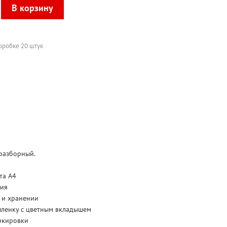
коробке 20 штук
разборный.
та А4
ция
 и хранении
пленку с цветным вкладышем
ркировки