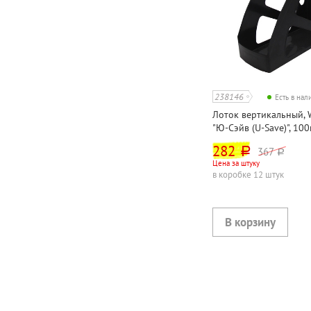
238146
Есть в на
Лоток вертикальный, 
"Ю-Сэйв (U-Save)", 100
черный
282
367
руб.
руб.
Цена за штуку
в коробке 12 штук