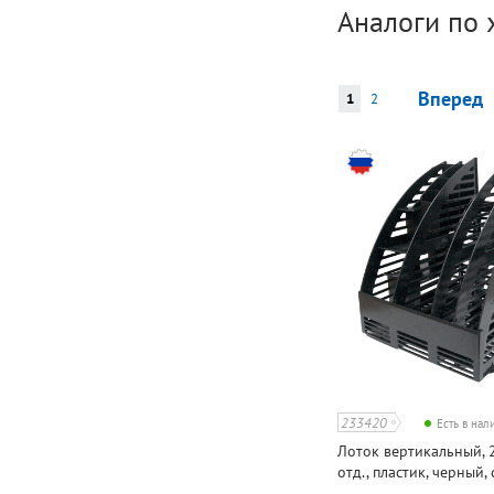
Аналоги по 
Вперед
1
2
233420
Есть в на
Лоток вертикальный, 
отд., пластик, черный, 
органайзером, непро