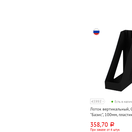
45993
Есть в нали
Лоток вертикальный, 
"Базис", 100мм, пласти
непрозрачный
358,70
руб.
При заказе от 4 штук