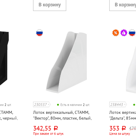
230537
238443
чии
2
шт.
Есть в наличии
2
шт.
СТАММ,
Лоток вертикальный, СТАММ,
Лоток вертик
к, черный,
"Вектор", 80мм, пластик, белый,
"Дельта", 85мм
непрозрачный
непрозрачны
342,55
353
47
руб.
руб.
При заказе от 6 штук
Цена за штуку