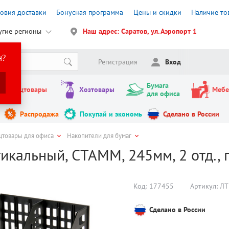
ловия доставки
Бонусная программа
Цены и скидки
Наличие то
угие регионы
Наш адрес: Саратов, ул. Аэропорт 1
н?
Регистрация
Вход
Бумага
Канцтовары
Хозтовары
Мебе
для офиса
Распродажа
Покупай и экономь
Сделано в России
цтовары для офиса
Накопители для бумаг
икальный, СТАММ, 245мм, 2 отд., 
Код:
177455
Артикул:
ЛТ
Сделано в России