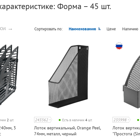
характеристике: Форма – 45 шт.
→
Ctrl
Сортировать по:
Наименованию
Цене
Наличию
243562
235998
личии
2
шт.
Есть в наличии
4
шт.
240мм, 3
Лоток вертикальный, Orange Peel,
Лоток вертик
с
74мм, металл, черный
"Простота (Sim
зрачный
пластик, серы