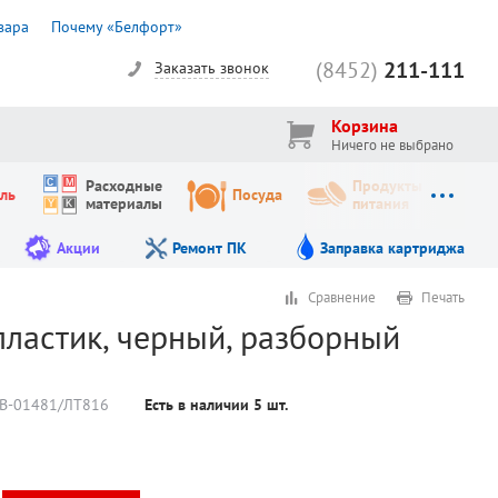
вара
Почему «Белфорт»
(8452)
211-111
Заказать звонок
Корзина
Ничего не выбрано
Расходные
Продукты
ль
Посуда
материалы
питания
Акции
Ремонт ПК
Заправка картриджа
Сравнение
Печать
пластик, черный, разборный
В-01481/ЛТ816
Есть в наличии
5
шт.