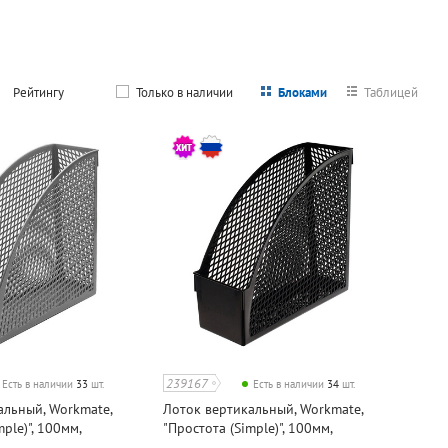
Рейтингу
Только в наличии
Блоками
Таблицей
239167
Есть в наличии
33
шт.
Есть в наличии
34
шт.
альный, Workmate,
Лоток вертикальный, Workmate,
ple)", 100мм,
"Простота (Simple)", 100мм,
й, сетчатый
пластик, черный, сетчатый