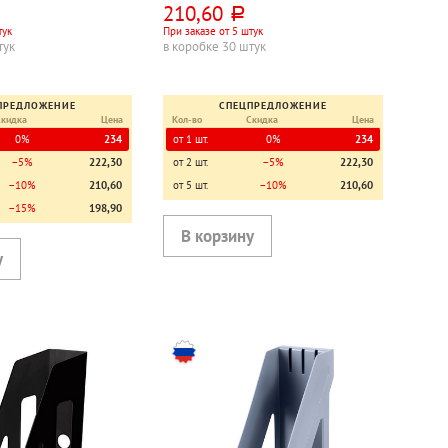
210,60
руб.
тук
При заказе от 5 штук
тук
в коробке 30 штук
ПРЕДЛОЖЕНИЕ
СПЕЦПРЕДЛОЖЕНИЕ
Скидка
Цена
Кол-во
Скидка
Цена
0%
234
от 1 шт.
0%
234
−5%
222,30
от 2 шт.
−5%
222,30
−10%
210,60
от 5 шт.
−10%
210,60
−15%
198,90