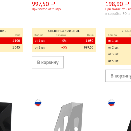
997,50
198,90
руб.
руб.
При заказе от 2 штук
При заказе от 5 ш
в коробке 30 ш
ЕНИЕ
СПЕЦПРЕДЛОЖЕНИЕ
СПЕЦ
Цена
Кол-во
Скидка
Цена
Кол-во
1 100
от 1 шт.
0%
1 050
от 1 шт.
1 045
от 2 шт.
−5%
997,50
от 2 шт.
от 3 шт.
от 5 шт.