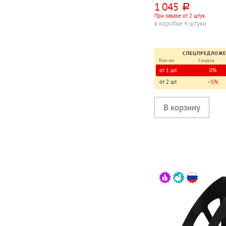
1 045
руб.
При заказе от 2 штук
в коробке 4 штуки
СПЕЦПРЕДЛОЖ
Кол-во
Скидка
от 1 шт.
0%
от 2 шт.
−5%