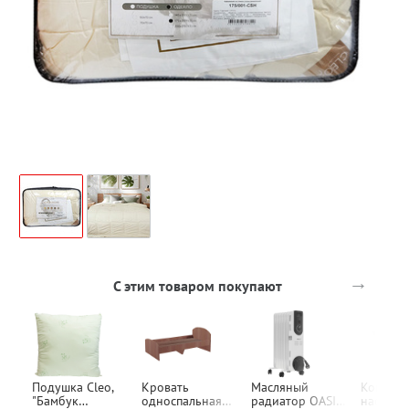
→
С этим товаром покупают
Подушка Cleo,
Кровать
Масляный
Конвект
"Бамбук
односпальная
радиатор OASIS,
настенн