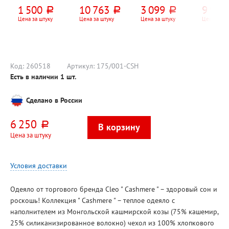
(Bamboo)",
1932мм*840мм*
OT-15, 1,5кВт, 7
NOBO, V
1 500
10 763
3 099
9 950
руб.
руб.
руб.
70см*70см,
700мм, ясень
секций
NFC4S15
ткань чехла
шимо темный
1025мм
Цена за штуку
Цена за штуку
Цена за штуку
Цена за шт
политик 100%,
55мм, 1,
наполнитель
механич
бамбуковый
термост
пласт 30%,
перекл.
300г⁄м²
Код:
260518
Артикул:
175/001-CSH
Есть в наличии
1
шт.
Сделано в России
6 250
руб.
Цена за штуку
Условия доставки
Одеяло от торгового бренда Cleo " Cashmere " – здоровый сон и
роскошь! Коллекция " Cashmere " – теплое одеяло с
наполнителем из Монгольской кашмирской козы (75% кашемир,
25% силиканизированное волокно) чехол из 100% хлопкового