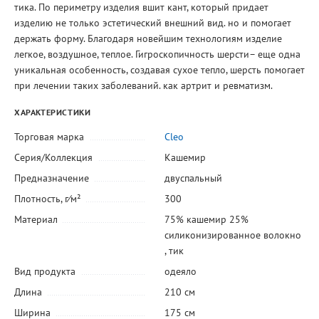
тика. По периметру изделия вшит кант, который придает
изделию не только эстетический внешний вид. но и помогает
держать форму. Благодаря новейшим технологиям изделие
легкое, воздушное, теплое. Гигроскопичность шерсти– еще одна
уникальная особенность, создавая сухое тепло, шерсть помогает
при лечении таких заболеваний. как артрит и ревматизм.
ХАРАКТЕРИСТИКИ
Торговая марка
Cleo
Серия/Коллекция
Кашемир
Предназначение
двуспальный
Плотность, г⁄м²
300
Материал
75% кашемир 25%
силиконизированное волокно
,
тик
Вид продукта
одеяло
Длина
210 см
Ширина
175 см