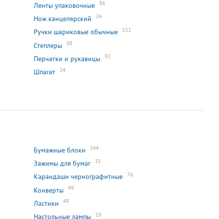
86
Ленты упаковочные
24
Нож канцелярский
151
Ручки шариковые обычные
68
Степлеры
92
Перчатки и рукавицы
24
Шпагат
164
Бумажные блоки
33
Зажимы для бумаг
76
Карандаши чернографитные
49
Конверты
49
Ластики
19
Настольные лампы