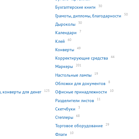
30
Бухгалтерские книги
50
Грамоты, дипломы, благодарности
30
Дыроколы
7
Календари
60
Клей
49
Конверты
44
Корректирующие средства
201
Маркеры
0
19
Настольные лампы
8
Обложки для документов
125
10
, конверты для денег
Офисные принадлежности
11
Разделители листов
3
Скетчбуки
68
Степлеры
29
Торговое оборудование
10
Флаги