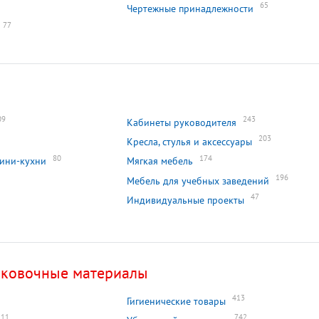
65
Чертежные принадлежности
77
09
243
Кабинеты руководителя
203
Кресла, стулья и аксессуары
80
174
мини-кухни
Мягкая мебель
196
Мебель для учебных заведений
47
Индивидуальные проекты
аковочные материалы
413
Гигиенические товары
11
742