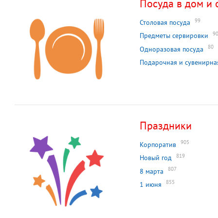
Посуда в дом и 
99
Столовая посуда
9
Предметы сервировки
80
Одноразовая посуда
Подарочная и сувенирна
Праздники
905
Корпоратив
819
Новый год
807
8 марта
855
1 июня