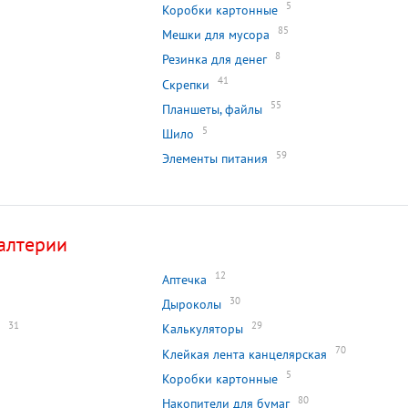
5
Коробки картонные
85
Мешки для мусора
8
Резинка для денег
41
Скрепки
55
Планшеты, файлы
5
Шило
59
Элементы питания
алтерии
12
Аптечка
30
Дыроколы
31
29
Калькуляторы
70
Клейкая лента канцелярская
5
Коробки картонные
80
Накопители для бумаг