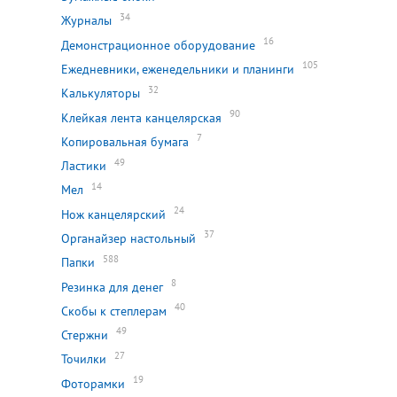
34
Журналы
16
Демонстрационное оборудование
105
Ежедневники, еженедельники и планинги
32
Калькуляторы
90
Клейкая лента канцелярская
7
Копировальная бумага
49
Ластики
14
Мел
24
Нож канцелярский
37
Органайзер настольный
588
Папки
8
Резинка для денег
40
Скобы к степлерам
49
Стержни
27
Точилки
19
Фоторамки