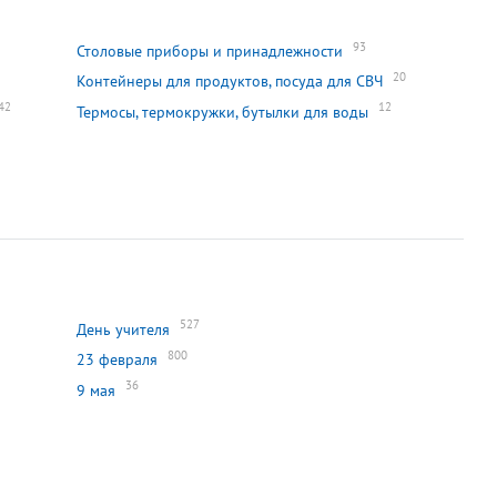
93
Столовые приборы и принадлежности
20
Контейнеры для продуктов, посуда для СВЧ
42
12
Термосы, термокружки, бутылки для воды
527
День учителя
800
23 февраля
36
9 мая