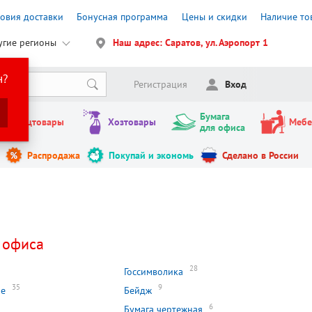
ловия доставки
Бонусная программа
Цены и скидки
Наличие то
угие регионы
Наш адрес: Саратов, ул. Аэропорт 1
н?
Регистрация
Вход
Бумага
Канцтовары
Хозтовары
Мебе
для офиса
Распродажа
Покупай и экономь
Сделано в России
 офиса
28
Госсимволика
35
9
ие
Бейдж
6
Бумага чертежная