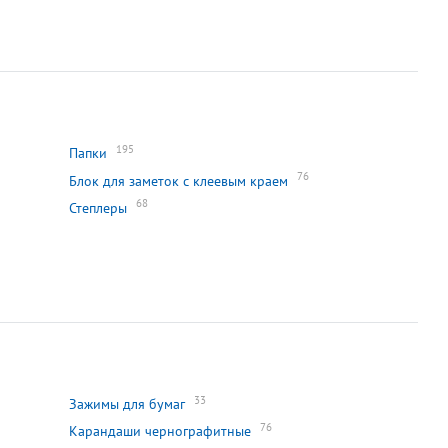
195
Папки
76
Блок для заметок с клеевым краем
68
Степлеры
33
Зажимы для бумаг
76
Карандаши чернографитные