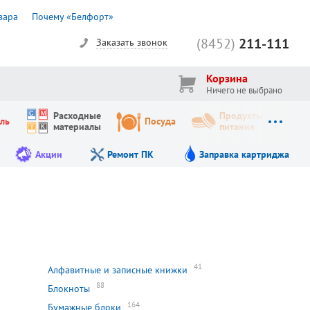
вара
Почему «Белфорт»
(8452)
211-111
Заказать звонок
Корзина
Ничего не выбрано
Расходные
Продукты
ль
Посуда
материалы
питания
Акции
Ремонт ПК
Заправка картриджа
41
Алфавитные и записные книжки
88
Блокноты
164
Бумажные блоки