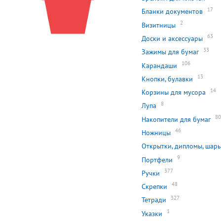
17
Бланки документов
2
Визитницы
63
Доски и аксессуары
33
Зажимы для бумаг
106
Карандаши
13
Кнопки, булавки
14
Корзины для мусора
8
Лупа
8
Накопители для бумаг
46
Ножницы
Открытки, дипломы, шары
9
Портфели
377
Ручки
48
Скрепки
327
Тетради
1
Указки