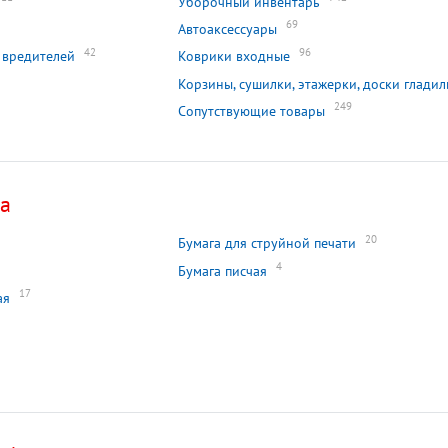
Уборочный инвентарь
69
Автоаксессуары
42
96
 вредителей
Коврики входные
Корзины, сушилки, этажерки, доски глади
249
Сопутствующие товары
са
20
Бумага для струйной печати
4
Бумага писчая
17
ая