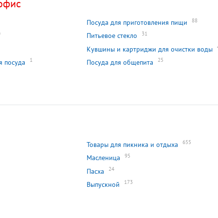
офис
88
Посуда для приготовления пищи
0
31
Питьевое стекло
Кувшины и картриджи для очистки воды
1
25
я посуда
Посуда для общепита
655
Товары для пикника и отдыха
95
Масленица
24
Пасха
173
Выпускной