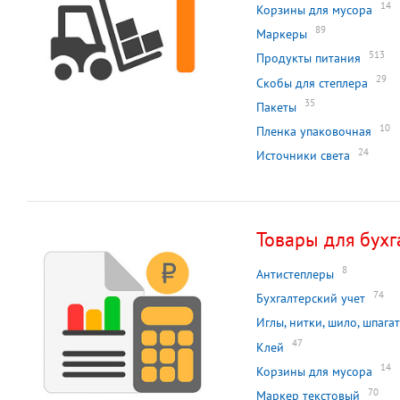
14
Корзины для мусора
89
Маркеры
513
Продукты питания
29
Скобы для степлера
35
Пакеты
10
Пленка упаковочная
24
Источники света
Товары для бухг
8
Антистеплеры
74
Бухгалтерский учет
Иглы, нитки, шило, шпагат
47
Клей
14
Корзины для мусора
70
Маркер текстовый