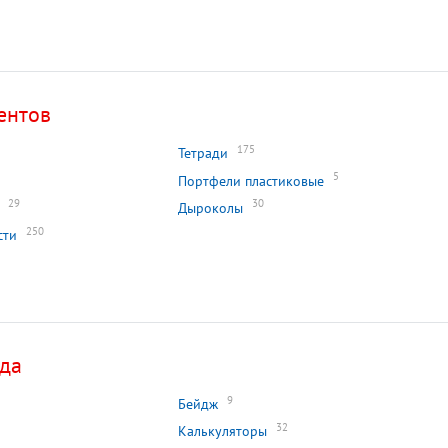
ентов
175
Тетради
5
Портфели пластиковые
29
30
Дыроколы
250
сти
ада
9
Бейдж
32
Калькуляторы