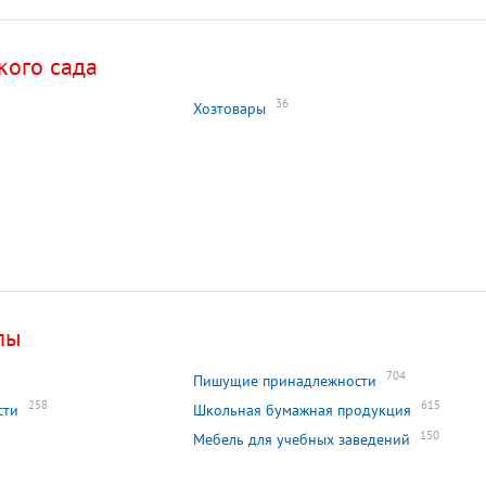
кого сада
36
Хозтовары
лы
704
Пишущие принадлежности
258
615
сти
Школьная бумажная продукция
150
Мебель для учебных заведений