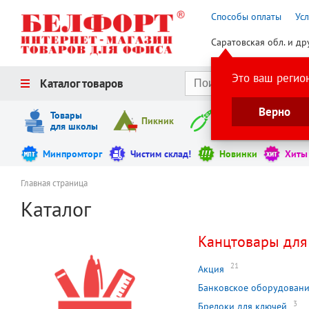
Способы оплаты
Ус
Саратовская обл. и др
Это ваш регио
Каталог товаров
Верно
Товары
Пикник
Инструменты
для школы
Минпромторг
Чистим склад!
Новинки
Хиты
Главная страница
Каталог
Канцтовары для
21
Акция
Банковское оборудован
3
Брелоки для ключей