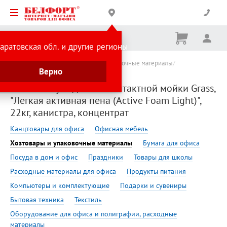
Корзина
Вх
Ничего
аратовская обл. и другие регионы
не
выбрано
Сделано в России
Хозтовары и упаковочные материалы
Верно
Автоаксессуары
Автошампунь для бесконтактной мойки Grass,
"Легкая активная пена (Active Foam Light)",
22кг, канистра, концентрат
Канцтовары для офиса
Офисная мебель
Хозтовары и упаковочные материалы
Бумага для офиса
Посуда в дом и офис
Праздники
Товары для школы
Расходные материалы для офиса
Продукты питания
Компьютеры и комплектующие
Подарки и сувениры
Бытовая техника
Текстиль
Оборудование для офиса и полиграфии, расходные
материалы