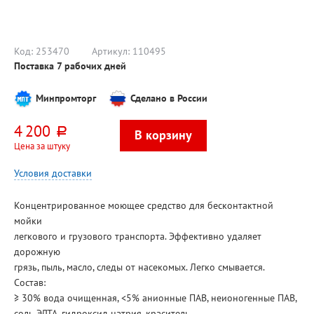
2шт, с втулкой, с
крышкой
тиснением,
перфорация
есть
Код:
253470
Артикул:
110495
Поставка 7 рабочих дней
Минпромторг
Сделано в России
4 200
руб.
Цена за штуку
Условия доставки
Концентрированное моющее средство для бесконтактной
мойки
легкового и грузового транспорта. Эффективно удаляет
дорожную
грязь, пыль, масло, следы от насекомых. Легко смывается.
Состав:
≥ 30% вода очищенная, <5% анионные ПАВ, неионогенные ПАВ,
соль ЭДТА, гидроксид натрия, краситель.