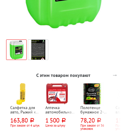
→
С этим товаром покупают
Салфетка для
Аптечка
Полотенце
Салфетк
авто, Рыжий кот,
автомобильная,
бумажное 2-
влажны
в тубе, желтая,
ФЭСТ, пластик,
слойн., Lotti,
Эконом 
163,80
1 500
78,20
159,8
руб.
руб.
руб.
замша
состав по
"Черный (Black)",
"Детские"
искусственная,
приказу 260н
белое, 12м,
экстрак
При заказе от 4 штук
Цена за штуку
При заказе от 36
При заказе
упаковок
упаковок
43см*32см
24см*23см, 50л,
вера", с