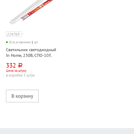
224769
Есть в наличии
1
шт.
Светильник светодиодный
In Home, 230В, СПО-108,
4000К (дневной свет), 18
332
руб.
Вт, 600мм, 1440лм, степень
Цена за штуку
защиты IP40
в коробке 5 штук