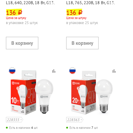
L18, 640, 220В, 18 Вт, G13,
L18, 765, 220В, 18 Вт, G13,
4000К (дневной свет),
6500К (холодный свет),
136
136
руб.
руб.
Osram
Osram
Цена за штуку
Цена за штуку
в упаковке 25 штук
в упаковке 25 штук
228355
228363
Есть в наличии
4
шт.
Есть в наличии
7
шт.