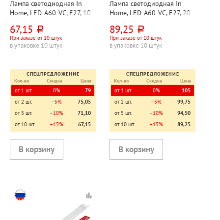
Лампа светодиодная In
Лампа светодиодная In
Home, LED-А60-VC, E27, 10
Home, LED-А60-VC, E27, 20
Вт, 4000К (дневной свет),
Вт, 4000К (дневной свет),
67,15
89,25
руб.
руб.
220В, 950лм
230В, 1900лм
При заказе от 10 штук
При заказе от 10 штук
в упаковке 10 штук
в упаковке 10 штук
СПЕЦПРЕДЛОЖЕНИЕ
СПЕЦПРЕДЛОЖЕНИЕ
Кол-во
Скидка
Цена
Кол-во
Скидка
Цена
от 1 шт.
0%
79
от 1 шт.
0%
105
от 2 шт.
−5%
75,05
от 2 шт.
−5%
99,75
от 5 шт.
−10%
71,10
от 5 шт.
−10%
94,50
от 10 шт.
−15%
67,15
от 10 шт.
−15%
89,25