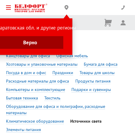
Корзина
Вх
Ничего
аратовская обл. и другие регионы
не
выбрано
Сделано в России
Источники света
Верно
Источники света
Канцтовары для офиса
Офисная мебель
Хозтовары и упаковочные материалы
Бумага для офиса
Посуда в дом и офис
Праздники
Товары для школы
Расходные материалы для офиса
Продукты питания
Компьютеры и комплектующие
Подарки и сувениры
Бытовая техника
Текстиль
Оборудование для офиса и полиграфии, расходные
материалы
Климатическое оборудование
Источники света
Элементы питания