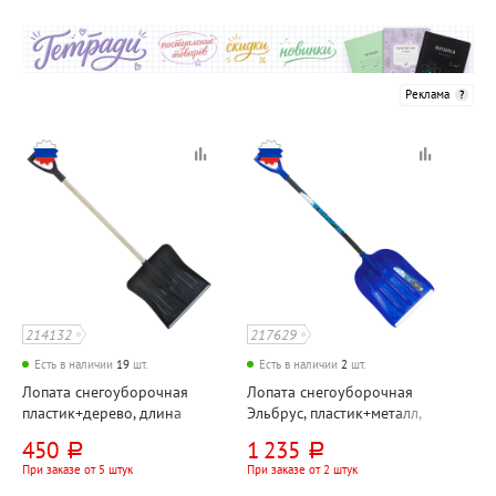
Реклама
214132
217629
Есть в наличии
19
шт.
Есть в наличии
2
шт.
Лопата снегоуборочная
Лопата снегоуборочная
пластик+дерево, длина
Эльбрус, пластик+металл,
черенка 104см, 49см*43см,
длина черенка 90см,
450
1 235
руб.
руб.
диаметр 32 мм, с
52,5см*40см, ультрамарин,
При заказе от 5 штук
При заказе от 2 штук
деревянным черенком,
с алюминиевым черенком,