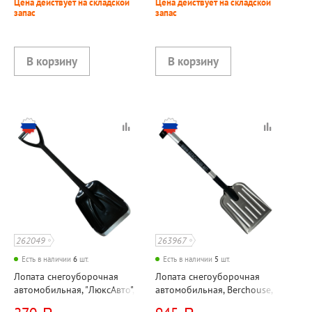
Цена действует на складской
Цена действует на складской
и планкой, V-образн.ручка
высший сорт
запас
запас
262049
263967
Есть в наличии
6
шт.
Есть в наличии
5
шт.
Лопата снегоуборочная
Лопата снегоуборочная
автомобильная, "ЛюксАвто",
автомобильная, Berchouse,
пластик, длина черенка
пластик, алюминий, длина