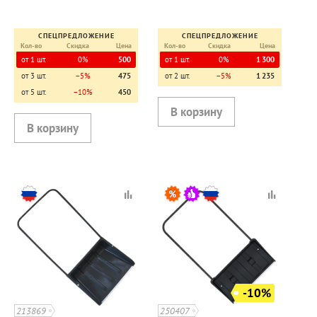
высший сорт, с
V-образн.ручка, с
оцинкованной планкой, V-
оцинкованной планкой
образн.руч
СПЕЦПРЕДЛОЖЕНИЕ
СПЕЦПРЕДЛОЖЕНИЕ
Кол-во
Скидка
Цена
Кол-во
Скидка
Цена
от 1 шт.
0%
500
от 1 шт.
0%
1 300
от 3 шт.
−5%
475
от 2 шт.
−5%
1 235
от 5 шт.
−10%
450
-10%
213869
250407