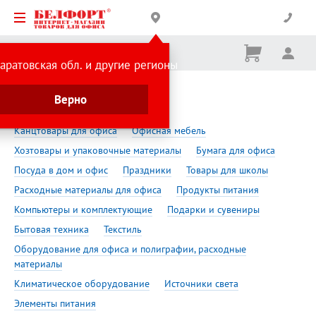
Корзина
Вх
Ничего
аратовская обл. и другие регионы
не
выбрано
Сделано в России
Уборка снега
Верно
Уборка снега
Канцтовары для офиса
Офисная мебель
Хозтовары и упаковочные материалы
Бумага для офиса
Посуда в дом и офис
Праздники
Товары для школы
Расходные материалы для офиса
Продукты питания
Компьютеры и комплектующие
Подарки и сувениры
Бытовая техника
Текстиль
Оборудование для офиса и полиграфии, расходные
материалы
Климатическое оборудование
Источники света
Элементы питания