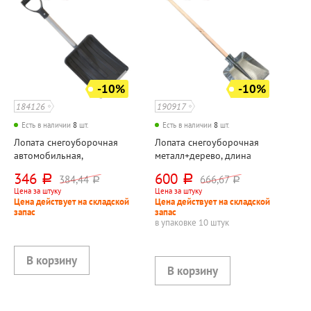
-10%
-10%
184126
190917
Есть в наличии
8
шт.
Есть в наличии
8
шт.
Лопата снегоуборочная
Лопата снегоуборочная
автомобильная,
металл+дерево, длина
пластик+металл, длина
черенка 120см, 38см*38см,
346
600
384,44
666,67
руб.
руб.
руб.
руб.
черенка 44см, 36,5см*27см,
диаметр 40 мм,
Цена за штуку
Цена за штуку
сборно-разборный
оцинкованная, с
Цена действует на складской
Цена действует на складской
вариант с фиксатором, с
деревянным черенком, с
запас
запас
алюминиевым черенком, V-
планкой, 1 сoрт
в упаковке 10 штук
образ