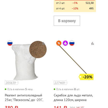
от 2 шт.
−5%
522,50
от 4 шт.
−10%
495
-20%
205639
227469
Есть в наличии
5
меш.
Есть в наличии
8
шт.
Реагент антигололедный
Скребок для льда металл,
25кг, "Пескосоль", до -20C,
длина 120см, ширина
техническая соль+песок,
рабочей поверхн.15см
380
161
201,25