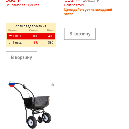
руб.
руб.
руб.
мешок
При заказе от 5 мешков
Цена за штуку
Цена действует на складской
запас
СПЕЦПРЕДЛОЖЕНИЕ
Кол-во
Скидка
Цена
от 1 меш.
0%
400
от 5 меш.
−5%
380