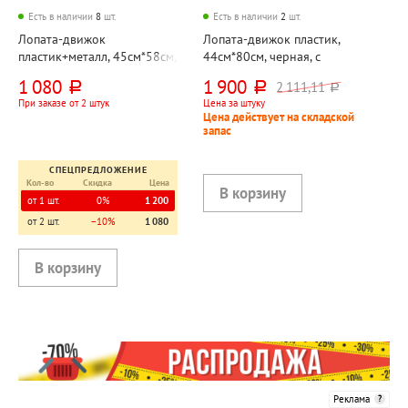
Есть в наличии
8
шт.
Есть в наличии
2
шт.
Лопата-движок
Лопата-движок пластик,
пластик+металл, 45см*58см,
44см*80см, черная, с
с оцинкованной планкой
алюминиевой планкой, на
1 080
1 900
2 111,11
руб.
руб.
руб.
колесах
При заказе от 2 штук
Цена за штуку
Цена действует на складской
запас
СПЕЦПРЕДЛОЖЕНИЕ
Кол-во
Скидка
Цена
от 1 шт.
0%
1 200
от 2 шт.
−10%
1 080
Реклама