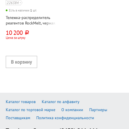
226384
Есть в наличии
1
шт.
Тележка-распределитель
реагентов RockMelt, черная,
25л, пневматические
10 200
руб.
колеса
Цена за штуку
Каталог товаров
Каталог по алфавиту
Каталог по торговой марке
О компании
Партнеры
Поставщикам
Политика конфиденциальности