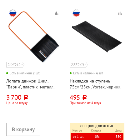
264342
227240
Есть в наличии
2
шт.
Есть в наличии
6
шт.
Лопата-движок Цикл,
Накладка на ступень
"Барин", пластик+металл,
75см*25см, Vortex, черная,
длина pyчки 96см,
резина
3 700
495
руб.
руб.
53см*70см, с
Цена за штуку
При заказе от 4 штук
оцинкованной планкой
СПЕЦПРЕДЛОЖЕНИЕ
Кол-во
Скидка
Цена
от 1 шт.
0%
550