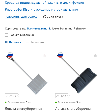
Средства индивидуальной защиты и дезинфекция
Ризографы Riso и расходные материалы к ним
Телефоны для офиса
Уборка снега
Сортировать по:
Наименованию
Цене
Наличию
Рейтингу
Только в наличии
Блоками
Таблицей
227464
262055
Есть в наличии
5
шт.
Есть в наличии
3
шт.
Лопата снегоуборочная
Лопата снегоуборочная