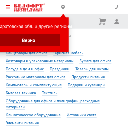
Корзина
Вх
Ничего
аратовская обл. и другие регионы
не
выбрано
Сделано в России
Телефоны для офиса
Верно
Телефоны для офиса
Канцтовары для офиса
Офисная мебель
Хозтовары и упаковочные материалы
Бумага для офиса
Посуда в дом и офис
Праздники
Товары для школы
Расходные материалы для офиса
Продукты питания
Компьютеры и комплектующие
Подарки и сувениры
Бытовая техника
Текстиль
Оборудование для офиса и полиграфии, расходные
материалы
Климатическое оборудование
Источники света
Элементы питания