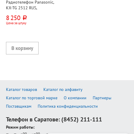
Радиотелефон Panasonic,
KX-TG 2512 RUS,
серебристый, АОН есть,
8 250
руб.
справочник 50 номеров,
Цена за штуку
дисплей есть, спикерфон
есть, доп.трубка
Каталог товаров
Каталог по алфавиту
Каталог по торговой марке
О компании
Партнеры
Поставщикам
Политика конфиденциальности
Телефон в Саратове:
(8452) 211-111
Режим работы:
00
00