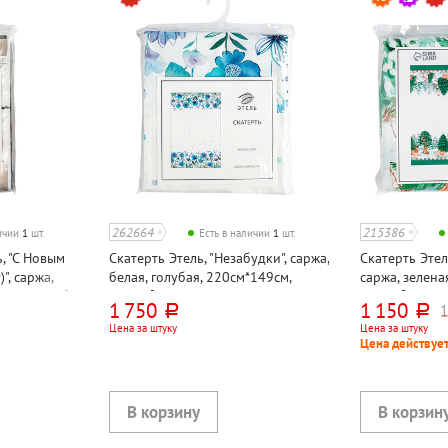
262664
215386
личии
1
шт.
Есть в наличии
1
шт.
, "С Новым
Скатерть Этель, "Незабудки", саржа,
Скатерть Этел
", саржа,
белая, голубая, 220см*149см,
саржа, зелена
см, 190г⁄м²
190г⁄м²
190г⁄м²
1 750
1 150
1
руб.
руб.
Цена за штуку
Цена за штуку
Цена действует