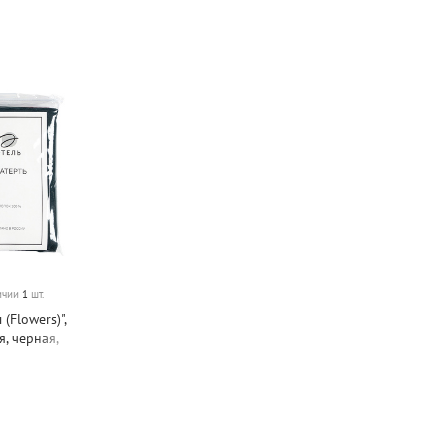
личии
1
шт.
(Flowers)",
я, черная,