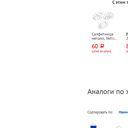
С этим
Салфетница
В
металл, Vetta,
2
13см*7см*6см,
60
руб.
ассорти
п
Цена за штуку
Ц
Аналоги по 
Сортировать по:
Наим