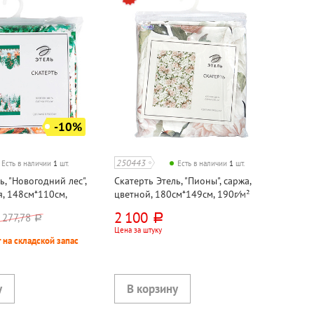
-10%
250443
Есть в наличии
1
шт.
Есть в наличии
1
шт.
ь, "Новогодний лес",
Скатерть Этель, "Пионы", саржа,
я, 148см*110см,
цветной, 180см*149см, 190г⁄м²
2 100
 277,78
руб.
руб.
Цена за штуку
 на складской запас