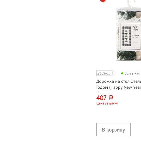
262665
Есть в на
Дорожка на стол Этель
Годом (Happy New Year)
белая, черная, 70см*30
407
руб.
Цена за штуку