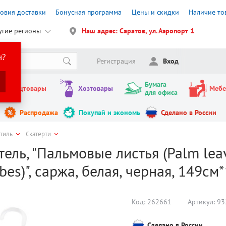
ловия доставки
Бонусная программа
Цены и скидки
Наличие то
угие регионы
Наш адрес: Саратов, ул. Аэропорт 1
н?
Регистрация
Вход
Бумага
Канцтовары
Хозтовары
Мебе
для офиса
Распродажа
Покупай и экономь
Сделано в России
стиль
Скатерти
тель, "Пальмовые листья (Palm lea
ibes)", саржа, белая, черная, 149см
Код:
262661
Артикул:
93
Сделано в России