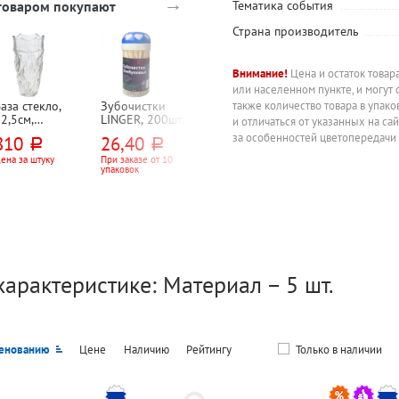
→
 товаром покупают
Тематика события
Страна производитель
Внимание!
Цена и остаток товар
-15%
или населенном пункте, и могут 
аза стекло,
Зубочистки
Банка для меда
Кувшин 1,65л,
также количество товара в упак
2,5см,
LINGER, 200шт,
210мл, стекло,
стекло,
и отличаться от указанных на са
фигурная,
пластик. банка
"Сад (Garden)",
Pasabahce,
за особенностей цветопередачи
810
26,40
312
415,65
руб.
руб.
руб.
руб.
розрачная,
8,5см*11,5см, с
"Акватик",
"Наоми"
ложкой для
прозрачный, с
ена за штуку
При заказе от 10
Цена за штуку
489
руб.
упаковок
меда
прозрачной
Цена за штуку
крышкой,
картон. уп.
характеристике: Материал – 5 шт.
енованию
Цене
Наличию
Рейтингу
Только в наличии