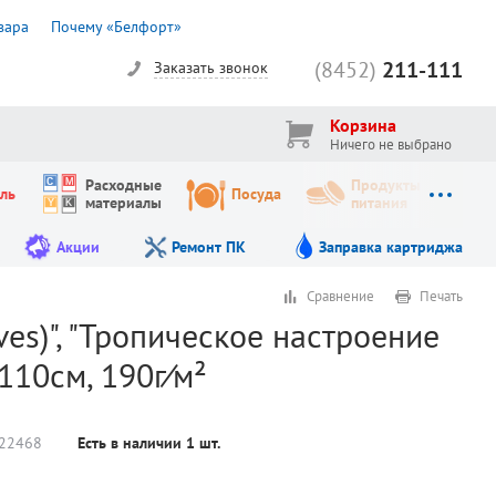
вара
Почему «Белфорт»
(8452)
211-111
Заказать звонок
Корзина
Ничего не выбрано
Расходные
Продукты
ль
Посуда
материалы
питания
Акции
Ремонт ПК
Заправка картриджа
Сравнение
Печать
ves)", "Тропическое настроение
*110см, 190г⁄м²
22468
Есть в наличии
1
шт.