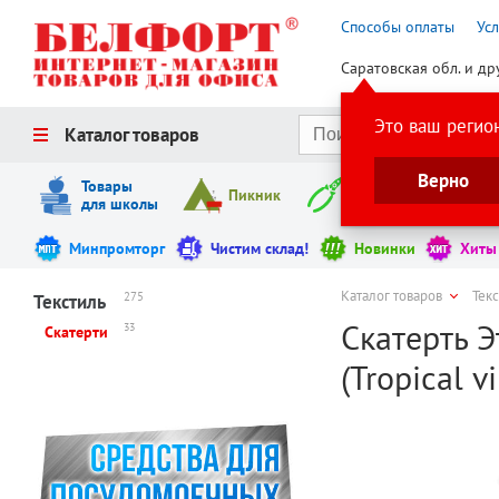
Способы оплаты
Ус
Саратовская обл. и др
Это ваш регио
Каталог товаров
Верно
Товары
Пикник
Инструменты
для школы
Минпромторг
Чистим склад!
Новинки
Хиты
Каталог товаров
Тек
275
Текстиль
Скатерть Э
33
Скатерти
(Tropical v