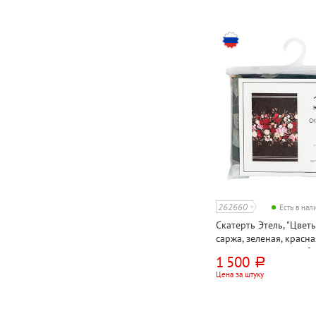
262660
Есть в на
Скатерть Этель, "Цветы 
саржа, зеленая, красна
147см*110см, 190г⁄м²
1 500
руб.
Цена за штуку