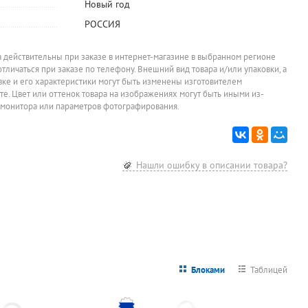
Новый год
РОССИЯ
а действительны при заказе в интернет-магазине в выбранном регионе
-15%
-32%
отличаться при заказе по телефону. Внешний вид товара и/или упаковки, а
Набор чайный
Сервиз
Набор для
Салфетка 
овке и его характеристики могут быть изменены изготовителем
12шт, 290мл,
столовый 16
напитков 7шт,
слойн., 1
йте. Цвет или оттенок товара на изображениях могут быть иными из-
стекло,
предметов,
1,8л, стекло,
СБК, 23см
 монитора или параметров фотографирования.
1 445
5 450
650
34
руб.
руб.
руб.
руб.
Pasabahce,
керамика, Jewel,
Satoshi, кувшин
белая
"Ташкент",
"Мокко"
1,8л, 6 стаканов
Цена за набор
При заказе о
1 700
950
руб.
руб.
упаковок
прозрачный
Цена за набор
Цена за набор
Нашли ошибку в описании товара?
Блоками
Таблицей