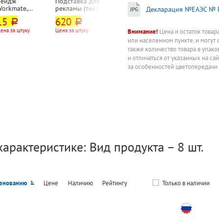
Бейдж
Подставка для
Набор
Грамота
Workmate,
рекламы (тейбл-
настольный
почетная Hatbe
Декларация №ЕАЭС № R
90мм*55мм,
тент)
M6C-25A,
А4, зеленая,
15
620
6 700
17,50
руб.
руб.
руб.
руб.
горизонтальный
настольная,
дерево, 6
250г⁄м², с изоб
 с зажимом, с
Brauberg, А4,
предметов,
Российск.
ена за штуку
Цена за штуку
Цена за набор
Внимание!
Цена и остаток товар
23
руб.
булавкой, белый
210мм*297мм,
красное дерево
символики
или населенном пункте, и могут 
Цена за лист
оргстекло,
также количество товара в упак
двусторонняя
и отличаться от указанных на са
за особенностей цветопередачи
характеристике: Вид продукта – 8 шт.
енованию
Цене
Наличию
Рейтингу
Только в наличии