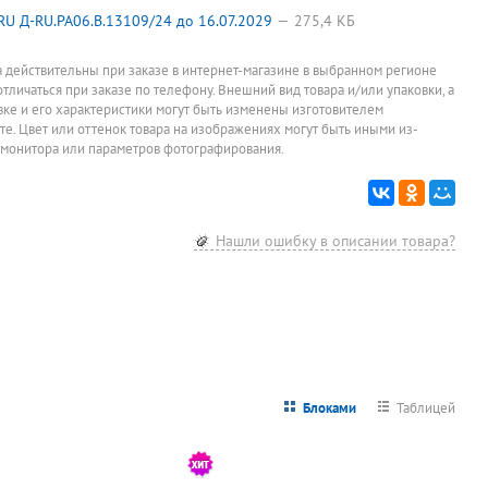
Трибуна
Вода
Вода
Фоторам
r,
500мм*500мм*1
минеральная
минеральная
21см*30с
U Д-RU.PA06.B.13109/24 до 16.07.2029
275,4 КБ
100мм, бук
газированная
негазированная
дерево+а
12 978
160
30
231,20
руб.
руб.
руб.
р.
Набеглави, 0,5л,
Нартсана, 0,5л,
Workmate
стекл. бутылка
пластик.
мокко
Цена за штуку
Цена за штуку
Цена за штуку
При заказе о
а действительны при заказе в интернет-магазине в выбранном регионе
штук
бутылка
отличаться при заказе по телефону. Внешний вид товара и/или упаковки, а
овке и его характеристики могут быть изменены изготовителем
йте. Цвет или оттенок товара на изображениях могут быть иными из-
 монитора или параметров фотографирования.
Нашли ошибку в описании товара?
Блоками
Таблицей