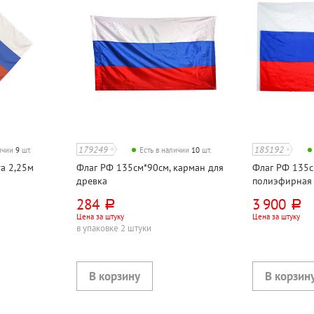
179249
185192
личии
9
шт.
Есть в наличии
10
шт.
а 2,25м
Флаг РФ 135см*90см, карман для
Флаг РФ 135с
древка
полиэфирная 
284
3 900
руб.
руб.
Цена за штуку
Цена за штуку
в упаковке 2 штуки