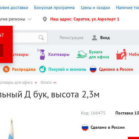
ловия доставки
Бонусная программа
Цены и скидки
Наличие то
угие регионы
Наш адрес: Саратов, ул. Аэропорт 1
н?
Регистрация
Вход
Бумага
Канцтовары
Хозтовары
Мебе
для офиса
Распродажа
Покупай и экономь
Сделано в России
цтовары для офиса
Флаги
ьный Д бук, высота 2,3м
Код:
166475
Поставка 1
Сделано в России