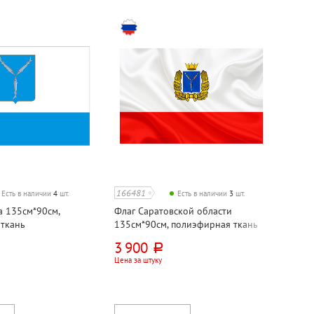
166481
Есть в наличии
4
шт.
Есть в наличии
3
шт.
а 135см*90см,
Флаг Саратовской области
ткань
135см*90см, полиэфирная ткань
3 900
руб.
Цена за штуку