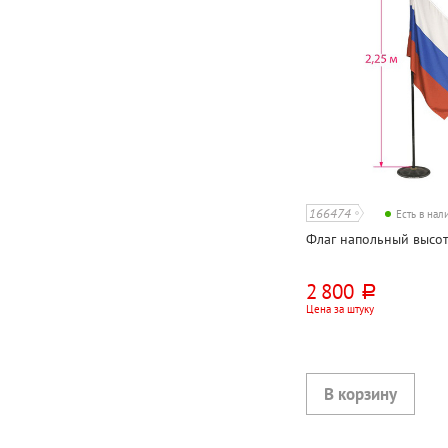
166474
Есть в на
Флаг напольный высот
2 800
руб.
Цена за штуку