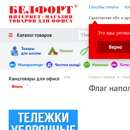
Способы оплаты
Ус
Саратовская обл. и др
Это ваш регио
Каталог товаров
Верно
Товары
Пикник
Инструменты
для школы
Минпромторг
Чистим склад!
Новинки
Хиты
Каталог товаров
Кан
3586
Канцтовары для офиса
Флаг напол
9
Флаги