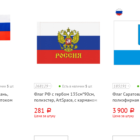
268129
185191
личии
5
шт.
Есть в наличии
5
шт.
ань,
Флаг РФ с гербом 135см*90см,
Флаг Саратов
гштоком
полиэстер, ArtSpace, с карманом
полиэфирная 
для флагштока
281
3 900
руб.
руб.
Цена за штуку
Цена за штуку