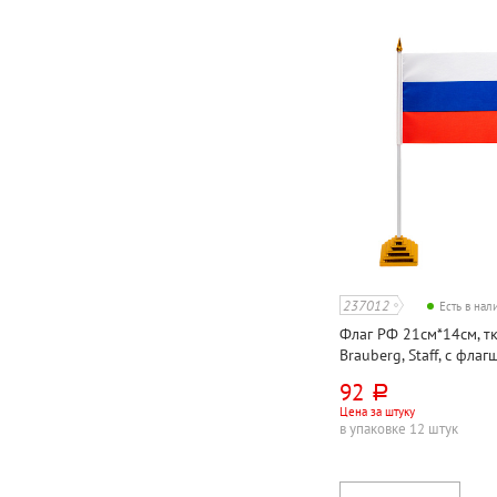
237012
Есть в на
Флаг РФ 21см*14см, тк
Brauberg, Staff, с фла
92
руб.
Цена за штуку
в упаковке 12 штук