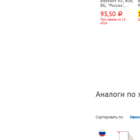
Блокнот А5, 80л,
BG, "Россия",
картон
93,50
руб.
мелованный,
клетка, на
,
При заказе от 15
Ц
штук
спирали(гребне),
ассорти, жесткая
подложка
Аналоги по 
Сортировать по:
Наим