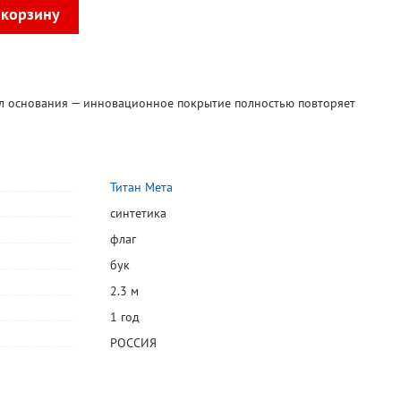
л основания — инновационное покрытие полностью повторяет
Титан Мета
синтетика
флаг
бук
2.3 м
1 год
РОССИЯ