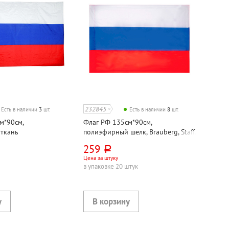
232845
Есть в наличии
3
шт.
Есть в наличии
8
шт.
м*90см,
Флаг РФ 135см*90см,
ткань
полиэфирный шелк, Brauberg, Staff,
карман для древка
259
руб.
Цена за штуку
в упаковке 20 штук