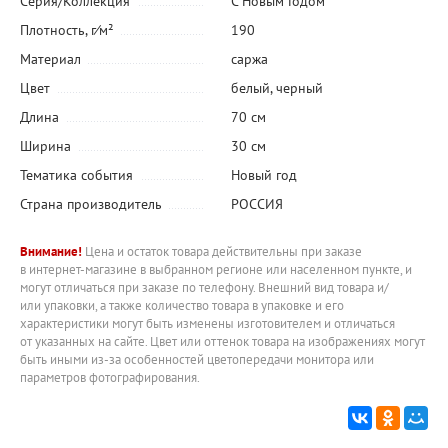
Серия/Коллекция
С Новым Годом
Плотность, г⁄м²
190
Материал
саржа
Цвет
белый
,
черный
Длина
70 см
Ширина
30 см
Тематика события
Новый год
Страна производитель
РОССИЯ
Внимание!
Цена и остаток товара действительны при заказе
в интернет-магазине в выбранном регионе или населенном пункте, и
могут отличаться при заказе по телефону. Внешний вид товара и/
или упаковки, а также количество товара в упаковке и его
характеристики могут быть изменены изготовителем и отличаться
от указанных на сайте. Цвет или оттенок товара на изображениях могут
быть иными из-за особенностей цветопередачи монитора или
параметров фотографирования.