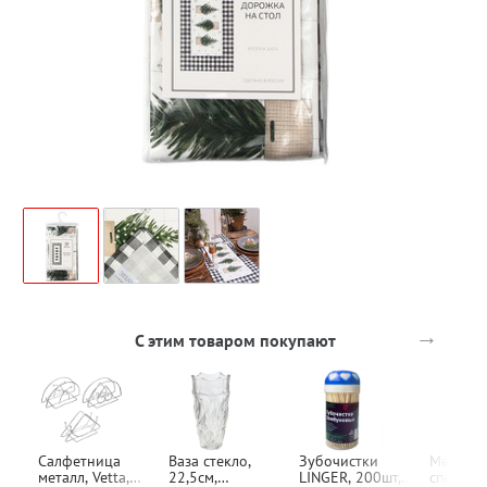
→
С этим товаром покупают
Салфетница
Ваза стекло,
Зубочистки
Мельниц
металл, Vetta,
22,5см,
LINGER, 200шт,
специй 