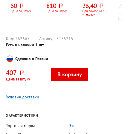
13см*7см*6см,
фигурная,
пластик. банка
сталь+пл
60
810
26,40
260
руб.
руб.
руб.
руб
ассорти
прозрачная,
Lara
"Наоми"
Цена за штуку
Цена за штуку
При заказе от 10
350
руб.
упаковок
Цена за шт
Код:
262665
Артикул:
5135215
Есть в наличии
1
шт.
Сделано в России
407
руб.
Цена за штуку
Условия доставки
ХАРАКТЕРИСТИКИ
Торговая марка
Этель