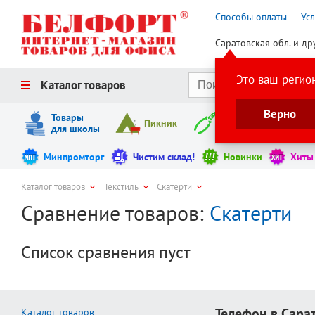
Способы оплаты
Ус
Саратовская обл. и др
Это ваш регио
Каталог товаров
Верно
Товары
Пикник
Инструменты
для школы
Минпромторг
Чистим склад!
Новинки
Хиты
Каталог товаров
Текстиль
Скатерти
Сравнение товаров:
Скатерти
Список сравнения пуст
Телефон в Сара
Каталог товаров