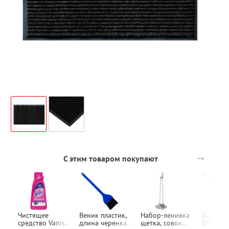
→
С этим товаром покупают
Чистящее
Веник пластик,
Набор-ленивка
Щетка в
средство Vanish,
длина черенка
щетка, совок
OfficeCl