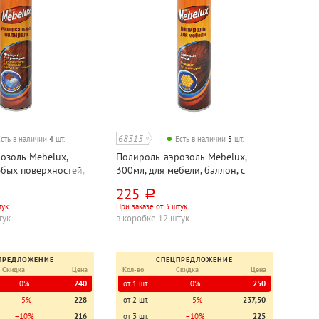
68313
Есть в наличии
4
шт.
Есть в наличии
5
шт.
озоль Mebelux,
Полироль-аэрозоль Mebelux,
юбых поверхностей,
300мл, для мебели, баллон, с
воском
225
руб.
тук
При заказе от 3 штук
тук
в коробке 12 штук
ПРЕДЛОЖЕНИЕ
СПЕЦПРЕДЛОЖЕНИЕ
Скидка
Цена
Кол-во
Скидка
Цена
0%
240
от 1 шт.
0%
250
−5%
228
от 2 шт.
−5%
237,50
−10%
216
от 3 шт.
−10%
225