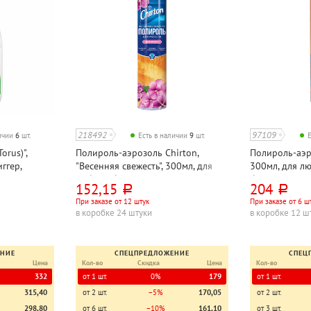
218492
97109
личии
6
шт.
Есть в наличии
9
шт.
orus)",
Полироль-аэрозоль Chirton,
Полироль-аэр
ггер,
"Весенняя свежесть", 300мл, для
300мл, для л
мебели, баллон, антипыль
баллон
152,15
204
руб.
руб.
При заказе от 12 штук
При заказе от 6 ш
в коробке 24 штуки
в коробке 12 ш
ЕНИЕ
СПЕЦПРЕДЛОЖЕНИЕ
СПЕЦ
Цена
Кол-во
Скидка
Цена
Кол-во
332
от 1 шт.
0%
179
от 1 шт.
315,40
от 2 шт.
−5%
170,05
от 2 шт.
298,80
от 6 шт.
−10%
161,10
от 3 шт.