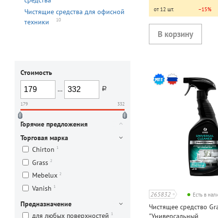
от 12 шт.
−15%
Чистящие средства для офисной
10
техники
Стоимость
…
руб.
179
332
Горячие предложения
Торговая марка
1
Chirton
2
Grass
2
Mebelux
1
Vanish
265832
Есть в на
Предназначение
Чистящее средство Gra
1
для любых поверхностей
"Универсальный