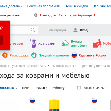
ловия доставки
Бонусная программа
Цены и скидки
Наличие то
угие регионы
Наш адрес: Саратов, ул. Аэропорт 1
н?
Регистрация
Вход
Бумага
Канцтовары
Хозтовары
Мебе
для офиса
Распродажа
Покупай и экономь
Сделано в России
товары и упаковочные материалы
Бытовая химия
Средства ухода за ко
ухода за коврами и мебелью
енованию
Цене
Наличию
Рейтингу
Только в наличии