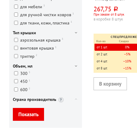
профессиональный оч
3
для мебели
267,75
руб.
(Universal Cleaner Profe
1
для ручной чистки ковров
При заказе от 8 штук
600мл, для ткани, кожи
в коробке 8 штук
триггер, флакон
1
для ткани, кожи, пластика
Тип крышки
СПЕЦПРЕДЛОЖ
3
аэрозольная крышка
Кол-во
Скидка
от 1 шт.
0%
1
винтовая крышка
от 2 шт.
−5%
2
триггер
от 4 шт.
−10%
Объем, мл
от 8 шт.
−15%
3
300
1
450
2
600
Страна производитель