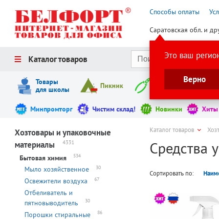
Способы оплаты
Ус
Саратовская обл. и др
Это ваш регио
Каталог товаров
Верно
Товары
Пикник
Инструменты
для школы
Минпромторг
Чистим склад!
Новинки
Хиты
Каталог товаров
Хоз
Хозтовары и упаковочные
Средства 
4331
материалы
534
Бытовая химия
30
Мыло хозяйственное
Сортировать по:
Наим
67
Освежители воздуха
Отбеливатель и
30
пятновыводитель
86
Порошки стиральные