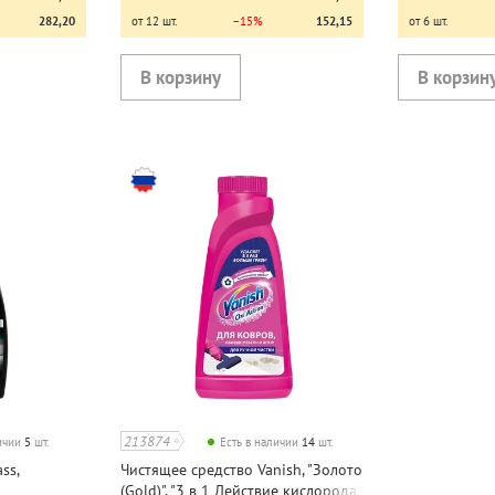
282,20
от 12 шт.
−15%
152,15
от 6 шт.
213874
личии
5
шт.
Есть в наличии
14
шт.
ss,
Чистящее средство Vanish, "Золото
(Gold)", "3 в 1 Действие кислорода