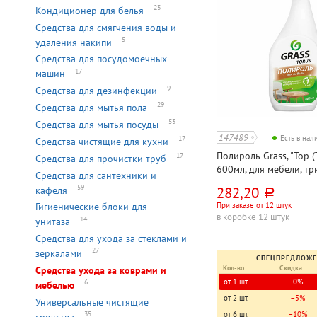
23
Кондиционер для белья
Средства для смягчения воды и
5
удаления накипи
Средства для посудомоечных
17
машин
9
Средства для дезинфекции
29
Средства для мытья пола
53
Средства для мытья посуды
147489
Есть в на
17
Средства чистящие для кухни
Полироль Grass, "Тор (T
17
Средства для прочистки труб
600мл, для мебели, три
Средства для сантехники и
флакон
59
282,20
кафеля
руб.
Гигиенические блоки для
При заказе от 12 штук
в коробке 12 штук
14
унитаза
Средства для ухода за стеклами и
27
зеркалами
СПЕЦПРЕДЛОЖ
Кол-во
Скидка
Средства ухода за коврами и
от 1 шт.
0%
6
мебелью
от 2 шт.
−5%
Универсальные чистящие
от 6 шт.
−10%
35
средства