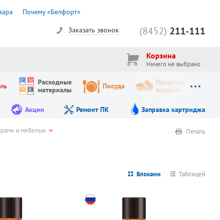
вара
Почему «Белфорт»
(8452)
211-111
Заказать звонок
Корзина
Ничего не выбрано
Расходные
Продукты
ль
Посуда
материалы
питания
Акции
Ремонт ПК
Заправка картриджа
врами и мебелью
Печать
Блоками
Таблицей