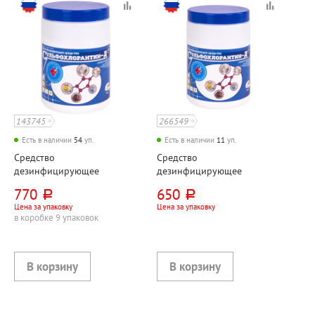
143745
266549
Есть в наличии
54
уп.
Есть в наличии
11
уп.
Средство
Средство
дезинфицирующее
дезинфицирующее
Сульфохлорантин-Д Завод
Сульфохлорантин-Д Завод
770
650
руб.
руб.
Оргсинтез Ока, 1кг, пластик.
Оргсинтез Ока, 800г,
Цена за упаковку
Цена за упаковку
банка, порошок
пластик. банка, порошок
в коробке 9 упаковок