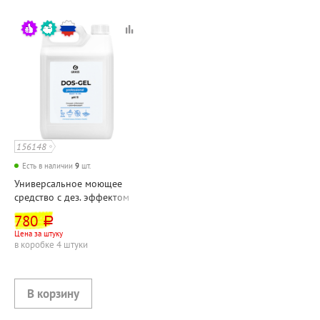
156148
Есть в наличии
9
шт.
Универсальное моющее
средство с дез. эффектом
Grass, "Дос-Гель.
780
руб.
Профессиональный (Dos
Цена за штуку
Gel. Professional)", 5,3кг,
в коробке 4 штуки
канистра, гель, хлор,
концентрат