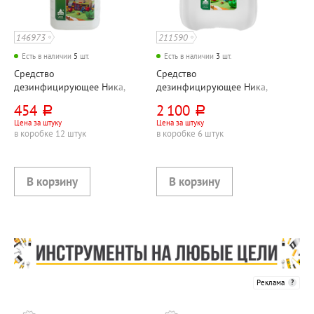
146973
211590
Есть в наличии
5
шт.
Есть в наличии
3
шт.
Средство
Средство
дезинфицирующее Ника,
дезинфицирующее Ника,
"Экстра М", 1л, пластик.
"Экстра М", 5л, канистра,
454
2 100
руб.
руб.
бутылка, концентрат
концентрат
Цена за штуку
Цена за штуку
в коробке 12 штук
в коробке 6 штук
Реклама