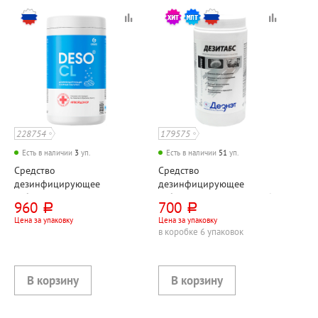
228754
179575
Есть в наличии
3
уп.
Есть в наличии
51
уп.
Средство
Средство
дезинфицирующее
дезинфицирующее
таблетки 300 шт, Grass,
таблетки 300 шт, Дезитабс,
960
700
руб.
руб.
"Deso (Десо) CL", 1кг,
1кг, пластик. банка
Цена за упаковку
Цена за упаковку
пластик. банка
в коробке 6 упаковок