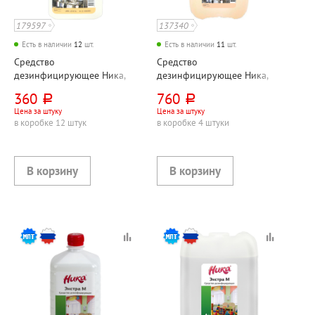
179597
137340
Есть в наличии
12
шт.
Есть в наличии
11
шт.
Средство
Средство
дезинфицирующее Ника,
дезинфицирующее Ника,
"Ника-2", 1л, пластик.
"Ника-2", 5л, канистра
360
760
руб.
руб.
бутылка
Цена за штуку
Цена за штуку
в коробке 12 штук
в коробке 4 штуки