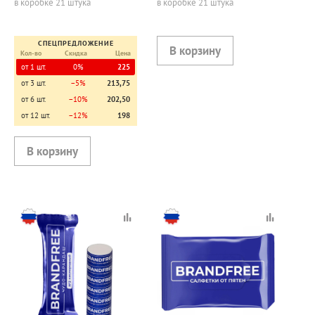
в коробке 21 штука
в коробке 21 штука
СПЕЦПРЕДЛОЖЕНИЕ
Кол-во
Скидка
Цена
от 1 шт.
0%
225
от 3 шт.
−5%
213,75
от 6 шт.
−10%
202,50
от 12 шт.
−12%
198