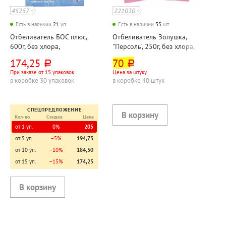
45257
221030
Есть в наличии
21
уп.
Есть в наличии
35
шт.
Отбеливатель БОС плюс,
Отбеливатель Золушка,
600г, без хлора,
"Персоль", 250г, без хлора,
кислородосодержащий,
кислородосодержащий,
174,25
70
руб.
руб.
картон. уп., для удаления
пакет
При заказе от 15 упаковок
Цена за штуку
пятен
в коробке 30 упаковок
в коробке 40 штук
СПЕЦПРЕДЛОЖЕНИЕ
Кол-во
Скидка
Цена
от 1 уп.
0%
205
от 5 уп.
−5%
194,75
от 10 уп.
−10%
184,50
от 15 уп.
−15%
174,25