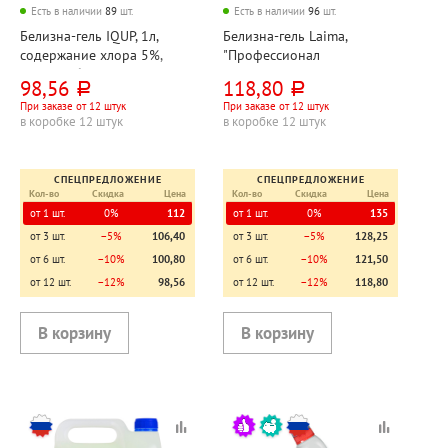
Есть в наличии
89
шт.
Есть в наличии
96
шт.
Белизна-гель IQUP, 1л,
Белизна-гель Laima,
содержание хлора 5%,
"Профессионал
пластик. бутылка
(Professional)", 1л,
98,56
118,80
руб.
руб.
концентрат, пластик.
При заказе от 12 штук
При заказе от 12 штук
бутылка
в коробке 12 штук
в коробке 12 штук
СПЕЦПРЕДЛОЖЕНИЕ
СПЕЦПРЕДЛОЖЕНИЕ
Кол-во
Скидка
Цена
Кол-во
Скидка
Цена
от 1 шт.
0%
112
от 1 шт.
0%
135
от 3 шт.
−5%
106,40
от 3 шт.
−5%
128,25
от 6 шт.
−10%
100,80
от 6 шт.
−10%
121,50
от 12 шт.
−12%
98,56
от 12 шт.
−12%
118,80