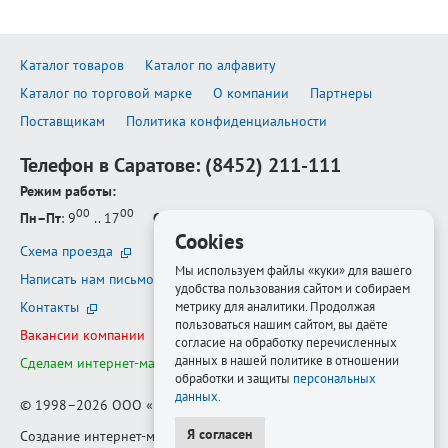
Каталог товаров
Каталог по алфавиту
Каталог по торговой марке
О компании
Партнеры
Поставщикам
Политика конфиденциальности
Телефон в Саратове:
(8452) 211-111
Режим работы:
00
00
Пн–Пт
: 9
.. 17
Сб–Вс
: выходной
Cookies
Схема проезда
Мы используем файлы «куки» для вашего
Написать нам письмо
удобства пользования сайтом и собираем
метрику для аналитики. Продолжая
Контакты
пользоваться нашим сайтом, вы даёте
Вакансии компании
согласие на обработку перечисленных
данных в нашей политике в отношении
Сделаем интернет-магазин ещё лучше
обработки и защиты
персональных
данных
.
© 1998–2026
ООО «Белфорт-РМ»
Я согласен
Создание интернет-магазина
—
Медиапродукт