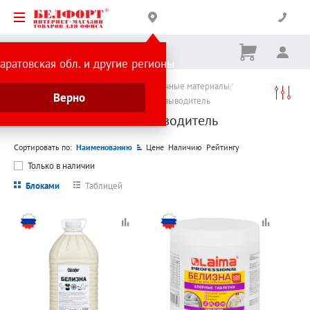
Корзина
Вх
Ничего
аратовская обл. и другие регионы
не
выбрано
Каталог товаров
Хозтовары и упаковочные материалы
Верно
Бытовая химия
Отбеливатель и пятновыводитель
Отбеливатель и пятновыводитель
Сортировать по:
Наименованию
Цене
Наличию
Рейтингу
Только в наличии
Блоками
Таблицей