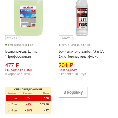
244933
238696
Есть в наличии
1
шт.
Есть в наличии
157
шт.
Белизна-гель Laima,
Белизна-гель Sanfor, "3 в 1",
"Профессионал
1л, отбеливатель, флакон
(Professional)", 5л,
477
204
руб.
руб.
концентрат, канистра
При заказе от 4 штук
Цена за штуку
в коробке 4 штуки
в коробке 10 штук
СПЕЦПРЕДЛОЖЕНИЕ
Кол-во
Скидка
Цена
от 1 шт.
0%
530
от 2 шт.
−5%
503,50
от 4 шт.
−10%
477