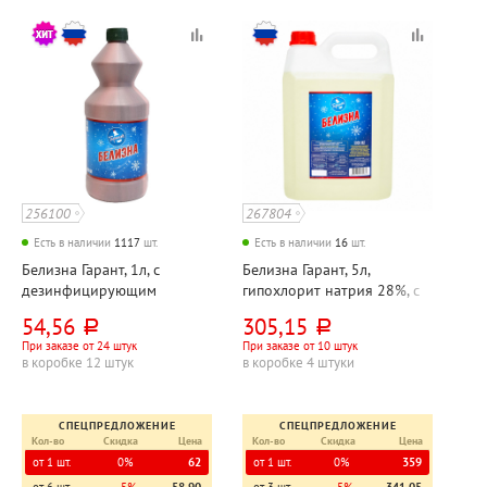
256100
267804
Есть в наличии
1117
шт.
Есть в наличии
16
шт.
Белизна Гарант, 1л, с
Белизна Гарант, 5л,
дезинфицирующим
гипохлорит натрия 28%, с
эффектом, гипохлорит
дезинфицирующим
54,56
305,15
руб.
руб.
натрия 15%, пластик.
эффектом, канистра
При заказе от 24 штук
При заказе от 10 штук
бутылка
в коробке 12 штук
в коробке 4 штуки
СПЕЦПРЕДЛОЖЕНИЕ
СПЕЦПРЕДЛОЖЕНИЕ
Кол-во
Скидка
Цена
Кол-во
Скидка
Цена
от 1 шт.
0%
62
от 1 шт.
0%
359