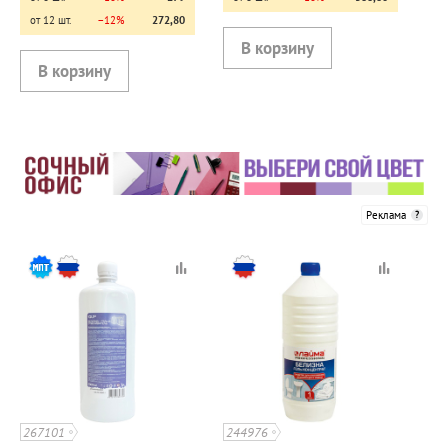
от 12 шт.
−12%
272,80
Реклама
267101
244976