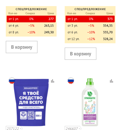
СПЕЦПРЕДЛОЖЕНИЕ
СПЕЦПРЕДЛОЖЕНИЕ
Кол-во
Скидка
Цена
Кол-во
Скидка
Цена
от 1 уп.
0%
277
от 1 уп.
0%
373
от 4 уп.
−5%
263,15
от 3 уп.
−5%
354,35
от 8 уп.
−10%
249,30
от 6 уп.
−10%
335,70
от 12 уп.
−12%
328,24
257122
246607