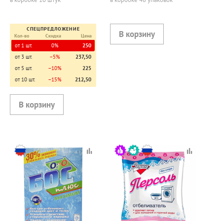
СПЕЦПРЕДЛОЖЕНИЕ
Кол-во
Скидка
Цена
от 1 шт.
0%
250
от 3 шт.
−5%
237,50
от 5 шт.
−10%
225
от 10 шт.
−15%
212,50