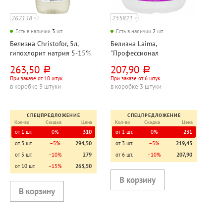
262138
255821
Есть в наличии
3
шт.
Есть в наличии
2
шт.
Белизна Christofor, 5л,
Белизна Laima,
гипохлорит натрия 5-15%,
"Профессионал
ПЭТ
(Professional)", 400г, 120шт,
263,50
207,90
руб.
руб.
в хлорных таблетках, для
При заказе от 10 штук
При заказе от 6 штук
отбеливания, дезинфекции,
в коробке 3 штуки
в коробке 3 штуки
уборки, банка
СПЕЦПРЕДЛОЖЕНИЕ
СПЕЦПРЕДЛОЖЕНИЕ
Кол-во
Скидка
Цена
Кол-во
Скидка
Цена
от 1 шт.
0%
310
от 1 шт.
0%
231
от 3 шт.
−5%
294,50
от 3 шт.
−5%
219,45
от 5 шт.
−10%
279
от 6 шт.
−10%
207,90
от 10 шт.
−15%
263,50