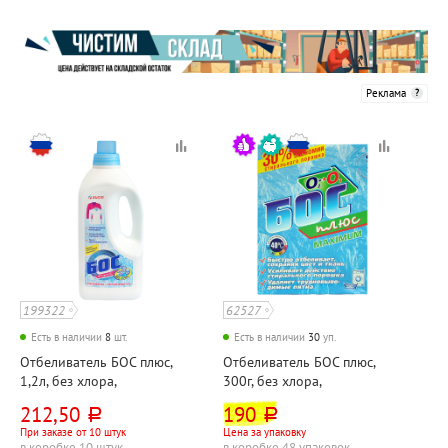
Реклама
199322
62527
Есть в наличии
8
шт.
Есть в наличии
30
уп.
Отбеливатель БОС плюс,
Отбеливатель БОС плюс,
1,2л, без хлора,
300г, без хлора,
кислородосодержащий,
кислородосодержащий,
212,50
190
руб.
руб.
флакон
картон. уп.
При заказе от 10 штук
Цена за упаковку
в коробке 10 штук
в коробке 48 упаковок