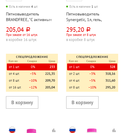
Есть в наличии
4
шт.
Есть в наличии
1
шт.
Пятновыводитель
Пятновыводитель
BRANDFREE, "С активным
Synergetic, 1л, гель,
кислородом", 500г, пакет
биоразлагаемый, флакон
205,04
295,20
руб.
руб.
При заказе от 16 штук
При заказе от 8 штук
в коробке 16 штук
в коробке 8 штук
СПЕЦПРЕДЛОЖЕНИЕ
СПЕЦПРЕДЛОЖЕНИЕ
Кол-во
Скидка
Цена
Кол-во
Скидка
Цена
от 1 шт.
0%
233
от 1 шт.
0%
328
от 4 шт.
−5%
221,35
от 2 шт.
−3%
318,16
от 8 шт.
−10%
209,70
от 4 шт.
−5%
311,60
от 16 шт.
−12%
205,04
от 8 шт.
−10%
295,20