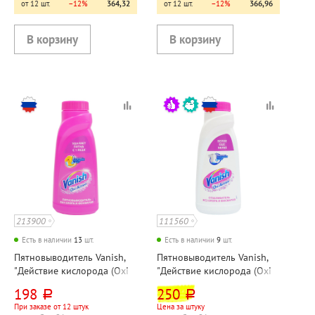
от 12 шт.
−12%
364,32
от 12 шт.
−12%
366,96
213900
111560
Есть в наличии
13
шт.
Есть в наличии
9
шт.
Пятновыводитель Vanish,
Пятновыводитель Vanish,
"Действие кислорода (Oxi
"Действие кислорода (Oxi
Action)", 450мл, гель,
Action)", 450мл, флакон, для
198
250
руб.
руб.
флакон, для цветного
белого белья
При заказе от 12 штук
Цена за штуку
белья