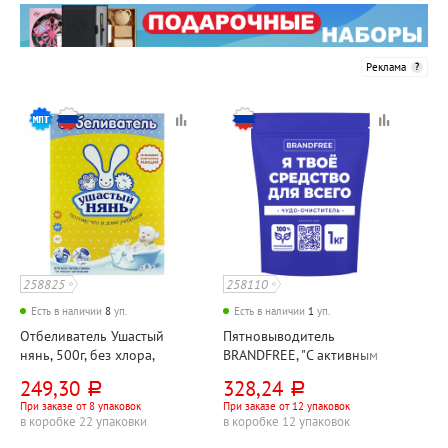
Реклама
258825
258110
Есть в наличии
8
уп.
Есть в наличии
1
уп.
Отбеливатель Ушастый
Пятновыводитель
нянь, 500г, без хлора,
BRANDFREE, "С активным
кислородосодержащий,
кислородом", 1кг, пакет
249,30
328,24
руб.
руб.
картон. уп.
При заказе от 8 упаковок
При заказе от 12 упаковок
в коробке 22 упаковки
в коробке 12 упаковок