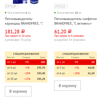
257120
257121
Есть в наличии
6
шт.
Есть в наличии
16
уп.
Пятновыводитель-
Пятновыводитель-салфетки
карандаш BRANDFREE, "С
BRANDFREE, "С активным
активным кислородом", 35г,
кислородом", 8шт
181,28
61,20
руб.
руб.
пакет
При заказе от 20 штук
При заказе от 6 упаковок
в упаковке 70 штук
в коробке 54 упаковки
СПЕЦПРЕДЛОЖЕНИЕ
СПЕЦПРЕДЛОЖЕНИЕ
Кол-во
Скидка
Цена
Кол-во
Скидка
Цена
от 1 шт.
0%
206
от 1 уп.
0%
68
от 6 шт.
−5%
195,70
от 3 уп.
−5%
64,60
от 12 шт.
−10%
185,40
от 6 уп.
−10%
61,20
от 20 шт.
−12%
181,28