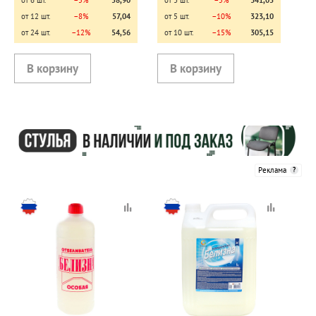
от 6 шт.
−5%
58,90
от 3 шт.
−5%
341,05
от 12 шт.
−8%
57,04
от 5 шт.
−10%
323,10
от 24 шт.
−12%
54,56
от 10 шт.
−15%
305,15
Реклама