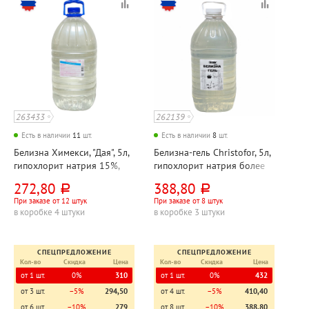
263433
262139
Есть в наличии
11
шт.
Есть в наличии
8
шт.
Белизна Химекси, "Дая", 5л,
Белизна-гель Christofor, 5л,
гипохлорит натрия 15%,
гипохлорит натрия более
ПЭТ
3%, ПЭТ
272,80
388,80
руб.
руб.
При заказе от 12 штук
При заказе от 8 штук
в коробке 4 штуки
в коробке 3 штуки
СПЕЦПРЕДЛОЖЕНИЕ
СПЕЦПРЕДЛОЖЕНИЕ
Кол-во
Скидка
Цена
Кол-во
Скидка
Цена
от 1 шт.
0%
310
от 1 шт.
0%
432
от 3 шт.
−5%
294,50
от 4 шт.
−5%
410,40
от 6 шт.
−10%
279
от 8 шт.
−10%
388,80