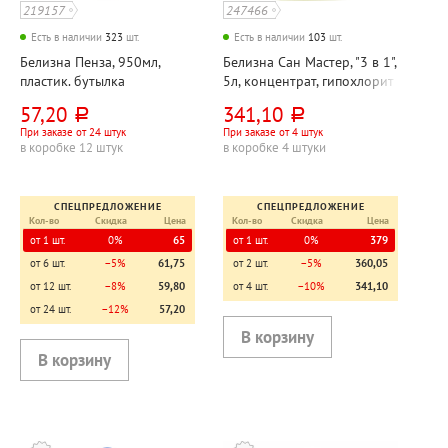
219157
247466
Есть в наличии
323
шт.
Есть в наличии
103
шт.
Белизна Пенза, 950мл,
Белизна Сан Мастер, "3 в 1",
пластик. бутылка
5л, концентрат, гипохлорит
натрия 15%, канистра
57,20
341,10
руб.
руб.
При заказе от 24 штук
При заказе от 4 штук
в коробке 12 штук
в коробке 4 штуки
СПЕЦПРЕДЛОЖЕНИЕ
СПЕЦПРЕДЛОЖЕНИЕ
Кол-во
Скидка
Цена
Кол-во
Скидка
Цена
от 1 шт.
0%
65
от 1 шт.
0%
379
от 6 шт.
−5%
61,75
от 2 шт.
−5%
360,05
от 12 шт.
−8%
59,80
от 4 шт.
−10%
341,10
от 24 шт.
−12%
57,20