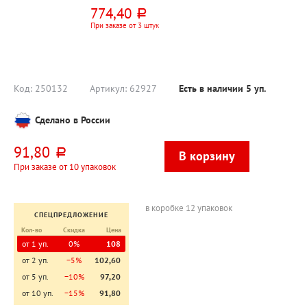
Attache, металл,
774,40
руб.
синий, 2
отверстия, с
При заказе от 3 штук
линейкой
Код:
250132
Артикул:
62927
Есть в наличии
5
уп.
Сделано в России
91,80
руб.
При заказе от 10 упаковок
в коробке 12 упаковок
СПЕЦПРЕДЛОЖЕНИЕ
Кол-во
Скидка
Цена
от 1 уп.
0%
108
от 2 уп.
−5%
102,60
от 5 уп.
−10%
97,20
от 10 уп.
−15%
91,80