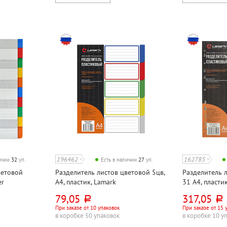
196462
162785
личии
32
уп.
Есть в наличии
27
уп.
ветовой
Разделитель листов цветовой 5цв,
Разделитель 
er
А4, пластик, Lamark
31 А4, пласти
79,05
317,05
руб.
руб.
При заказе от 10 упаковок
При заказе от 15 
в коробке 50 упаковок
в коробке 10 у