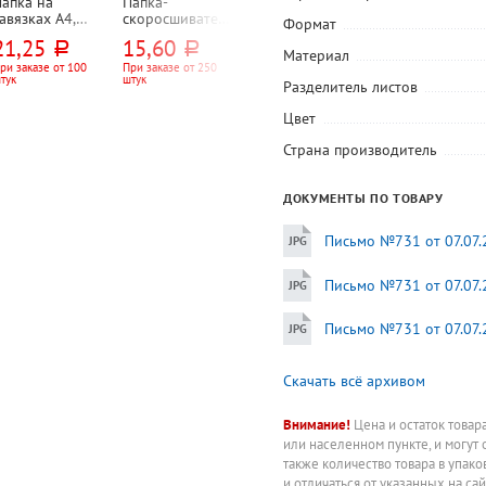
Папка на
Папка-
Папка-
Папка на 2-х
авязках А4,
скоросшиватель
регистратор А4,
кольцах А4,
Формат
80г⁄м², картон
А4, 280г⁄м²,
арочный
пластик, 0,6мм
21,25
15,60
205
119
руб.
руб.
руб.
руб.
немелованный,
картон
механизм,
Lamark, ширин
Материал
елая, Dolce
немелованный,
ширина
корешка 32мм
ри заказе от 100
При заказе от 250
Цена за штуку
При заказе от 16
тук
штук
штук
Costo, ширина
белая, Dolce
корешка 75мм,
синяя, с
Разделитель листов
корешка 25мм
Costo, ширина
картон, под
карманом на
корешка 25мм
мрамор, черная
корешке
Цвет
корешок, "ЭКО",
внутреннее
Страна производитель
поле для
записей
ДОКУМЕНТЫ ПО ТОВАРУ
Письмо №731 от 07.07.
Письмо №731 от 07.07.
Письмо №731 от 07.07.
Скачать всё архивом
Внимание!
Цена и остаток товар
или населенном пункте, и могут 
также количество товара в упак
и отличаться от указанных на са