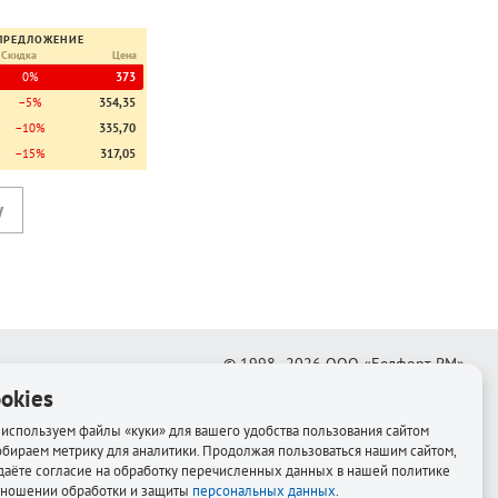
ПРЕДЛОЖЕНИЕ
Скидка
Цена
0%
373
−5%
354,35
−10%
335,70
−15%
317,05
© 1998–2026
ООО «Белфорт-РМ»
okies
Создание интернет-магазина
—
Медиапродукт
используем файлы «куки» для вашего удобства пользования сайтом
обираем метрику для аналитики. Продолжая пользоваться нашим сайтом,
даёте согласие на обработку перечисленных данных в нашей политике
тношении обработки и защиты
персональных данных
.