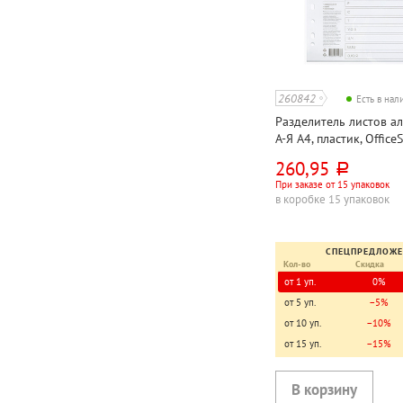
260842
Есть в на
Разделитель листов а
А-Я А4, пластик, OfficeS
серый
260,95
руб.
При заказе от 15 упаковок
в коробке 15 упаковок
СПЕЦПРЕДЛОЖ
Кол-во
Скидка
от 1 уп.
0%
от 5 уп.
−5%
от 10 уп.
−10%
от 15 уп.
−15%