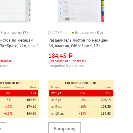
245564
Есть в наличии
17
уп.
Есть в наличии
5
уп.
листов по месяцам
Разделитель листов по месяцам
fficeSpace, 12л, серый
А4, пластик, OfficeSpace, 12л,
цветной
184,45
руб.
упаковок
При заказе от 10 упаковок
аковок
в коробке 8 упаковок
ПРЕДЛОЖЕНИЕ
СПЕЦПРЕДЛОЖЕНИЕ
Скидка
Цена
Кол-во
Скидка
Цена
0%
194
от 1 уп.
0%
217
−5%
184,30
от 2 уп.
−5%
206,15
−10%
174,60
от 5 уп.
−10%
195,30
−15%
164,90
от 10 уп.
−15%
184,45