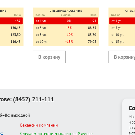
ЕНИЕ
СПЕЦПРЕДЛОЖЕНИЕ
СПЕЦ
Цена
Кол-во
Скидка
Цена
Кол-во
137
от 1 уп.
0%
93
от 1 уп.
130,15
от 3 уп.
−5%
88,35
от 5 уп.
123,30
от 5 уп.
−10%
83,70
от 10 уп.
116,45
от 10 уп.
−15%
79,05
от 15 уп.
тове:
(8452) 211-111
Co
б–Вс
: выходной
Мы 
и с
Вакансии компании
вы 
в о
Сделаем интернет-магазин ещё лучше