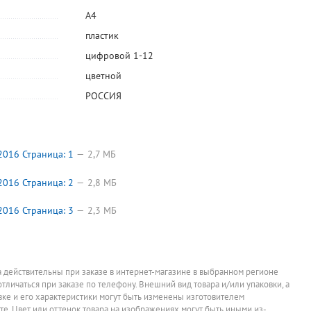
Папка-
Папка-
Папка-файл
скоросшиватель
скоросшиватель
25мкм, А4+,
А4
,
А4, пластик,
А4, 0,6мм,
Бюрократ,
29,75
137,70
288,15
руб.
руб.
руб.
а
0,12мм, 0,16мм,
Lamark, пластик,
"Стандарт",
пластик
,
прозрачный
синяя,
глянцевая, с
При заказе от 60
При заказе от 30
При заказе от 20
штук
штук
упаковок
верх, Expert
непрозрачная,
перфорацией,
цифровой 1-12
Complete,
ширина
100шт,
"Классика
корешка 17мм
прозрачная
цветной
(Classic)", синяя,
без перфорации
РОССИЯ
2016 Страница: 1
2,7 МБ
2016 Страница: 2
2,8 МБ
2016 Страница: 3
2,3 МБ
а действительны при заказе в интернет-магазине в выбранном регионе
отличаться при заказе по телефону. Внешний вид товара и/или упаковки, а
овке и его характеристики могут быть изменены изготовителем
йте. Цвет или оттенок товара на изображениях могут быть иными из-