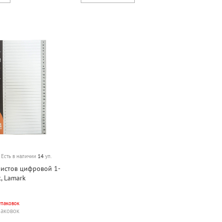
Есть в наличии
14
уп.
листов цифровой 1-
к, Lamark
упаковок
паковок