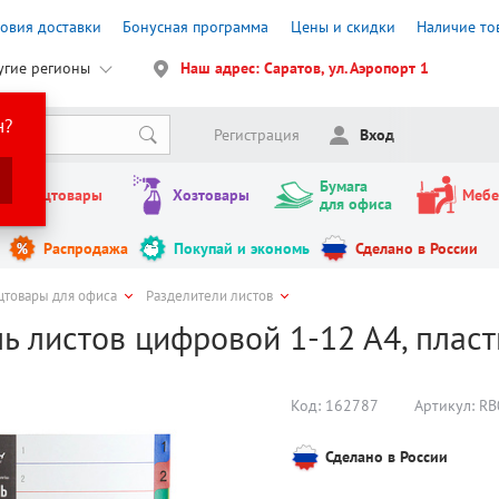
ловия доставки
Бонусная программа
Цены и скидки
Наличие то
угие регионы
Наш адрес: Саратов, ул. Аэропорт 1
н?
Регистрация
Вход
Бумага
Канцтовары
Хозтовары
Мебе
для офиса
Распродажа
Покупай и экономь
Сделано в России
цтовары для офиса
Разделители листов
ь листов цифровой 1-12 А4, пласт
Код:
162787
Артикул:
RB
Сделано в России