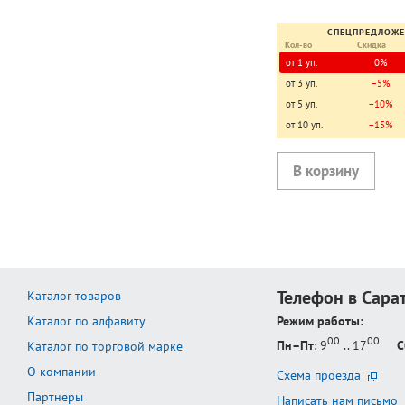
СПЕЦПРЕДЛОЖ
Кол-во
Скидка
от 1 уп.
0%
от 3 уп.
−5%
от 5 уп.
−10%
от 10 уп.
−15%
Телефон в Сара
Каталог товаров
Каталог по алфавиту
Режим работы:
00
00
Пн–Пт
: 9
.. 17
С
Каталог по торговой марке
О компании
Схема проезда
Партнеры
Написать нам письмо