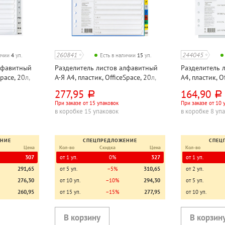
260841
244045
личии
4
уп.
Есть в наличии
15
уп.
лфавитный
Разделитель листов алфавитный
Разделитель 
pace, 20л,
А-Я А4, пластик, OfficeSpace, 20л,
А4, пластик, O
цветной
277,95
164,90
руб.
руб.
При заказе от 15 упаковок
При заказе от 10 
в коробке 15 упаковок
в коробке 8 уп
ЕНИЕ
СПЕЦПРЕДЛОЖЕНИЕ
СПЕЦ
Цена
Кол-во
Скидка
Цена
Кол-во
307
от 1 уп.
0%
327
от 1 уп.
291,65
от 5 уп.
−5%
310,65
от 2 уп.
276,30
от 10 уп.
−10%
294,30
от 5 уп.
260,95
от 15 уп.
−15%
277,95
от 10 уп.