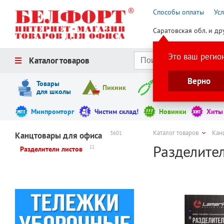
Способы оплаты
Ус
Саратовская обл. и др
Это ваш регио
Каталог товаров
Верно
Товары
Пикник
Инструменты
для школы
Минпромторг
Чистим склад!
Новинки
Хиты
Каталог товаров
Кан
3601
Канцтовары для офиса
Разделител
11
Разделители листов