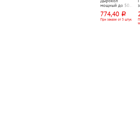
Дырокол
мощный до 50л,
з
Attache, металл,
2
774,40
руб.
синий, 2
отверстия, с
б
При заказе от 3 штук
П
ш
линейкой