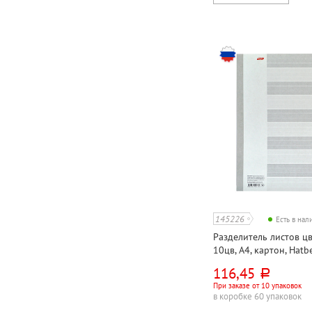
145226
Есть в на
Разделитель листов ц
10цв, А4, картон, Hatb
116,45
руб.
При заказе от 10 упаковок
в коробке 60 упаковок