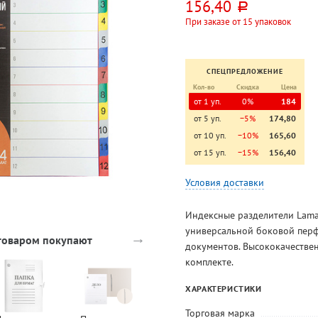
156,40
руб.
При заказе от 15 упаковок
СПЕЦПРЕДЛОЖЕНИЕ
Кол-во
Скидка
Цена
от 1 уп.
0%
184
от 5 уп.
−5%
174,80
от 10 уп.
−10%
165,60
от 15 уп.
−15%
156,40
Условия доставки
Индексные разделители Lamar
универсальной боковой перф
→
 товаром покупают
документов. Высококачествен
комплекте.
ХАРАКТЕРИСТИКИ
Торговая марка